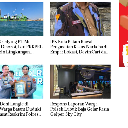
IPK Kota Batam Kawal
Dredging PT Mc
Pengusutan Kasus Narkoba di
Disorot, Izin PKKPRL
Empat Lokasi, Devin:Cari dan
zin Lingkungan
Usut tuntas Siapa Aktor
nyakan
Utamanya
Deni Langie di
Respons Laporan Warga,
Polsek Lubuk Baja Gelar Razia
Kasat Reskrim Polresta
Gelper Sky City
g