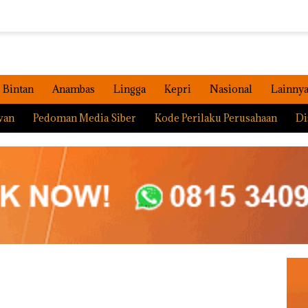
Bintan
Anambas
Lingga
Kepri
Nasional
Lainny
wan
Pedoman Media Siber
Kode Perilaku Perusahaan
Di