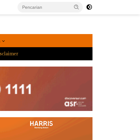
a
sclaimer