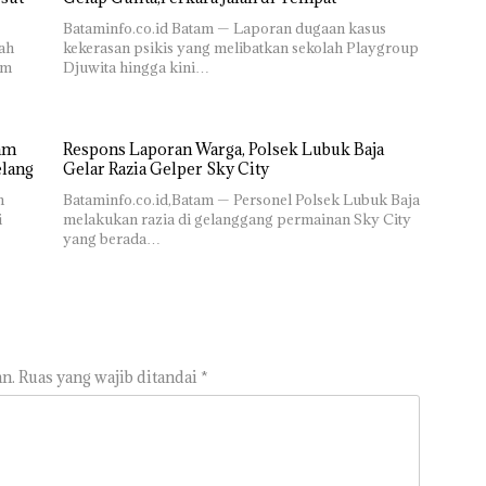
Bataminfo.co.id Batam — Laporan dugaan kasus
ah
kekerasan psikis yang melibatkan sekolah Playgroup
am
Djuwita hingga kini…
Respons Laporan Warga, Polsek Lubuk Baja
elang
Gelar Razia Gelper Sky City
m
Bataminfo.co.id,Batam — Personel Polsek Lubuk Baja
i
melakukan razia di gelanggang permainan Sky City
yang berada…
n.
Ruas yang wajib ditandai
*