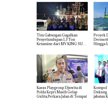
Tim Gabungan Gagalkan
Proyek 
Penyelundupan 1,3 Ton
Dermott 
Ketamine dari MV KING SUN
Hingga I
Diperta
Kasus Playgroup Djuwita di
Kompol 
Polda Kepri Masih Gelap
Dukung Warga Batam Duduki
Gulita,Perkara Jalan di Tempat
jabatan 
Barelan