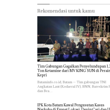
Rekomendasi untuk kamu
Tim Gabungan Gagalkan Penyelundupan 1,3
Ton Ketamine dari MV KING SUN di Perairan
‎​Bataminfo.co.id, Batam — Tim gabungan TNI
Angkatan Laut (Kodaeral IV), BNN, Bareskrim P
dan Bea…
IPK Kota Batam Kawal Pengusutan Kasus
Narkoba di Empat Lokasi, Devin:Cari dan 