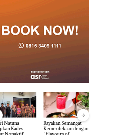
akan Semangat
‎Soal Pengerukan PT
Bukan Pidana, Pol
erdekaan dengan
McDermott
Lubuk Baja Hentik
vours of
Indonesia, KSOP
Penyelidikan Lap