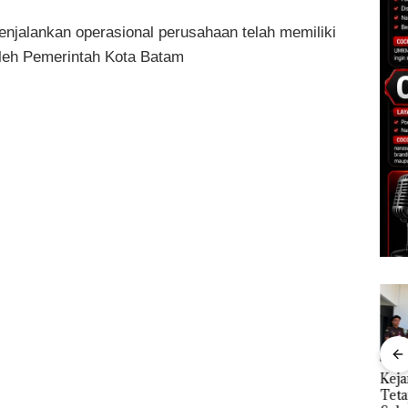
jalankan operasional perusahaan telah memiliki
leh Pemerintah Kota Batam
”,
Dekan FIKP UMRAH:
Kejari Natuna
Ray
sat
Pengelolaan
Tetapkan Kades
Kem