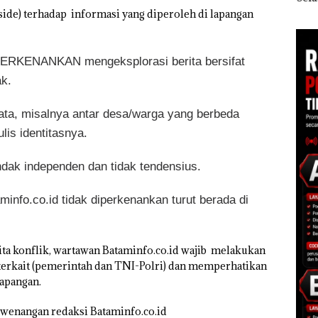
di Batam
sebagai Tersangka
Nusa
 side) terhadap informasi yang diperoleh di lapangan
 di
Korupsi APBDes,
Mer
ah
Negara Rugi Rp533
Cen
dupkan
Juta
PERKENANKAN mengeksplorasi berita bersifat
k.
njata, misalnya antar desa/warga yang berbeda
lis identitasnya.
ndak independen dan tidak tendensius.
minfo.co.id tidak diperkenankan turut berada di
ita konflik, wartawan Bataminfo.co.id wajib melakukan
terkait (pemerintah dan TNI-Polri) dan memperhatikan
lapangan.
 kewenangan redaksi Bataminfo.co.id