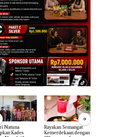
akan Semangat
‎Soal Pengerukan PT
Bukan Pidana, Pol
erdekaan dengan
McDermott
Lubuk Baja Hentik