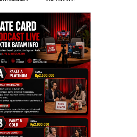
ntara” di Grand
Khusus Batam
Anak Dibawa Tanp
cure Batam
Tegaskan Perizinan
Izin: Murni Sengke
tre
Ada di BP Batam
Hak Asuh!