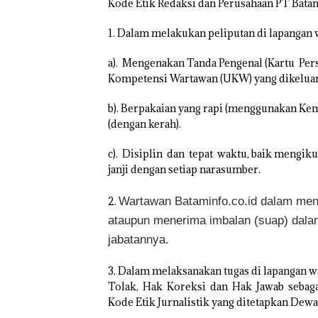
Kode Etik Redaksi dan Perusahaan PT Bat
1. Dalam melakukan peliputan di lapangan 
a). Mengenakan Tanda Pengenal (Kartu Pers
Kompetensi Wartawan (UKW) yang dikeluar
b). Berpakaian yang rapi (menggunakan Ke
(dengan kerah).
c). Disiplin dan tepat waktu, baik mengiku
janji dengan setiap narasumber.
Wartawan Bataminfo.co.id dalam men
2.
ataupun menerima imbalan (suap) dala
jabatannya.
3. Dalam melaksanakan tugas di lapangan
Tolak, Hak Koreksi dan Hak Jawab sebag
TNI AL Gagalk
Kode Etik Jurnalistik yang ditetapkan Dewa
Penyelundupan 
Ton Pasir Tima