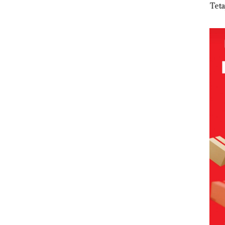
Abimanyu
Pengelolaan
Tetapkan
Kem
Baja
Melesat
Sedimentasi
Kades Selaut
n d
an
Kibarkan
Laut di Kepri
Nonaktif
“Fla
idikan
Merah Putih
Harus
sebagai
Nus
n
Dua Kali di
Dibuktikan
Tersangka
di G
ibawa
Thailand
Secara
Korupsi
Mer
zin:
Ilmiah,
APBDes,
Bat
Jangan
Negara Rugi
Cen
ta
Sampai
Rp533 Juta
uh!
Bertentangan
dengan
Konservasi