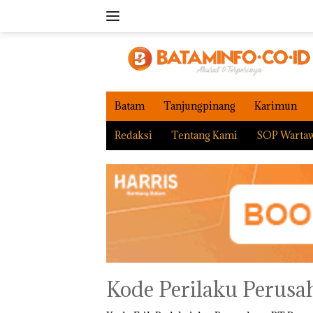
Langsung
ke
konten
Batam
Tanjungpinang
Karimun
Redaksi
Tentang Kami
SOP Warta
Kode Perilaku Perusa