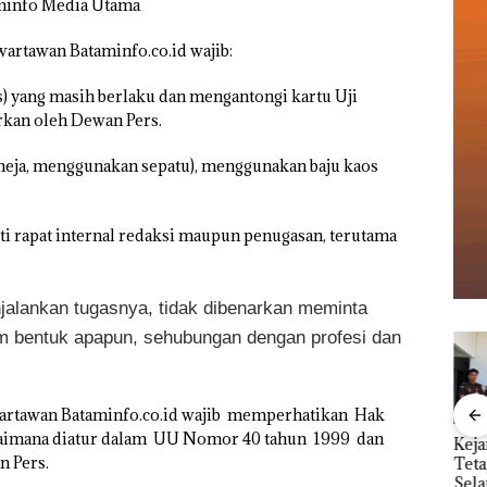
aminfo Media Utama
wartawan Bataminfo.co.id wajib:
) yang masih berlaku dan mengantongi kartu Uji
kan oleh Dewan Pers.
meja, menggunakan sepatu), menggunakan baju kaos
ti rapat internal redaksi maupun penugasan, terutama
jalankan tugasnya, tidak dibenarkan meminta
m bentuk apapun, sehubungan dengan profesi dan
 wartawan Bataminfo.co.id wajib memperhatikan Hak
aimana diatur dalam UU Nomor 40 tahun 1999 dan
an
Menteri ATR Nusron
Kejari Natuna
Ray
n Pers.
1,6
Wahid Sorot Skandal
Tetapkan Kades
Kem
h
Jual-Beli Kavling Laut
Selaut Nonaktif
“Fla