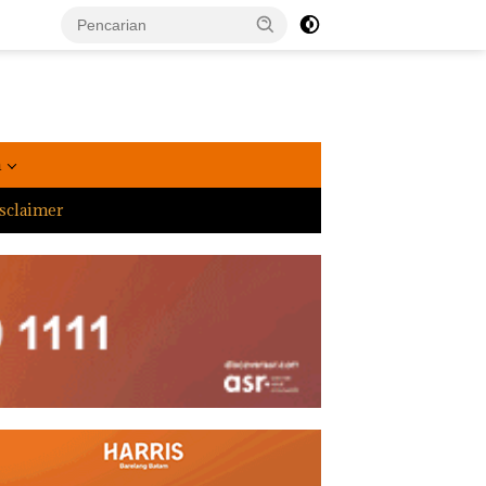
a
sclaimer