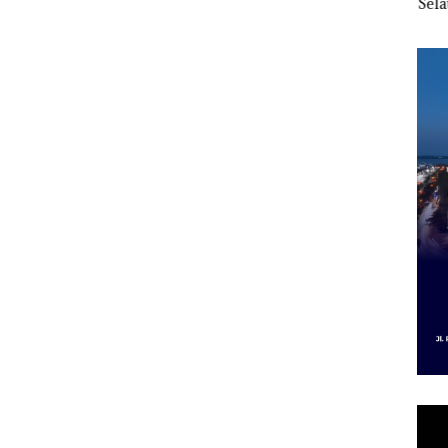
 Putih
Sedimentasi Laut di
Selaut Nonaktif
“Fla
iland
Kepri Harus
sebagai Tersangka
Nusa
Dibuktikan Secara
Korupsi APBDes,
Mer
Ilmiah, Jangan Sampai
Negara Rugi Rp533
Cen
Bertentangan dengan
Juta
Konservasi