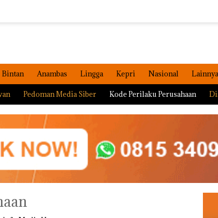
Bintan
Anambas
Lingga
Kepri
Nasional
Lainny
wan
Pedoman Media Siber
Kode Perilaku Perusahaan
Di
haan