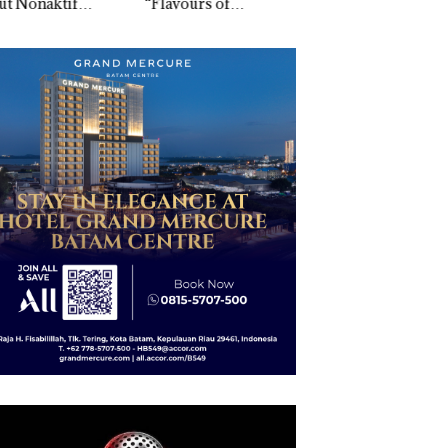
vours of
Indonesia, KSOP
Penyelidikan Lap
ntara” di Grand
Khusus Batam
Anak Dibawa Tanp
cure Batam
Tegaskan Perizinan
Izin: Murni Sengke
tre
Ada di BP Batam
Hak Asuh!