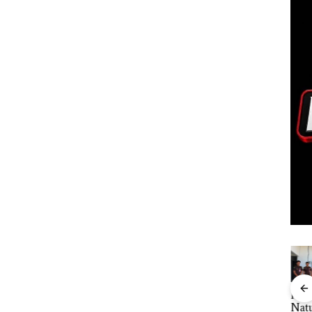
“Double
Dekan FIKP
Kejari
Ray
Winner”,
UMRAH:
Natuna
Sem