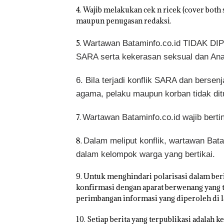
Ilegal di Lingga,
4. Wajib melakukan cek n ricek (cover both
Disembunyikan
maupun penugasan redaksi.
Bawah Keramb
untuk Diselun
Wartawan Bataminfo.co.id TIDAK DI
ke Malaysia
5.
SARA serta kekerasan seksual dan Ana
6. Bila terjadi konflik SARA dan berse
agama, pelaku maupun korban tidak ditu
Wartawan Bataminfo.co.id wajib berti
7.
Dalam meliput konflik, wartawan Bata
8.
dalam kelompok warga yang bertikai.
9. Untuk menghindari polarisasi dalam ber
konfirmasi dengan aparat berwenang yang 
perimbangan informasi yang diperoleh di 
10. Setiap berita yang terpublikasi adalah