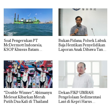
APBDes, Negara Rugi Rp533
Grand Mercure Batam
Juta
Centre
‎Soal Pengerukan PT
Bukan Pidana, Polsek Lubuk
McDermott Indonesia,
Baja Hentikan Penyelidikan
KSOP Khusus Batam
Laporan Anak Dibawa Tanpa
Tegaskan Perizinan Ada di
Izin: Murni Sengketa Hak
BP Batam
Asuh!
“Double Winner”, Abimanyu
Dekan FIKP UMRAH:
Melesat Kibarkan Merah
Pengelolaan Sedimentasi
Putih Dua Kali di Thailand
Laut di Kepri Harus
Dibuktikan Secara Ilmiah,
Jangan Sampai Bertentangan