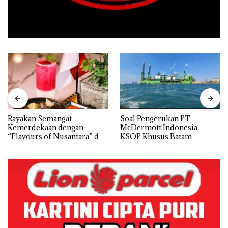
Rayakan Semangat
‎Soal Pengerukan PT
Kemerdekaan dengan
McDermott Indonesia,
“Flavours of Nusantara” di
KSOP Khusus Batam
Grand Mercure Batam
Tegaskan Perizinan Ada di
Centre
BP Batam