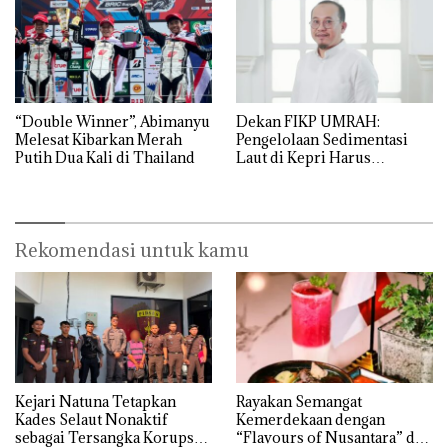
“Double Winner”, Abimanyu
Dekan FIKP UMRAH:
Melesat Kibarkan Merah
Pengelolaan Sedimentasi
Putih Dua Kali di Thailand
Laut di Kepri Harus
Dibuktikan Secara Ilmiah,
Jangan Sampai Bertentangan
dengan Konservasi
Rekomendasi untuk kamu
Kejari Natuna Tetapkan
Rayakan Semangat
Kades Selaut Nonaktif
Kemerdekaan dengan
sebagai Tersangka Korupsi
“Flavours of Nusantara” di