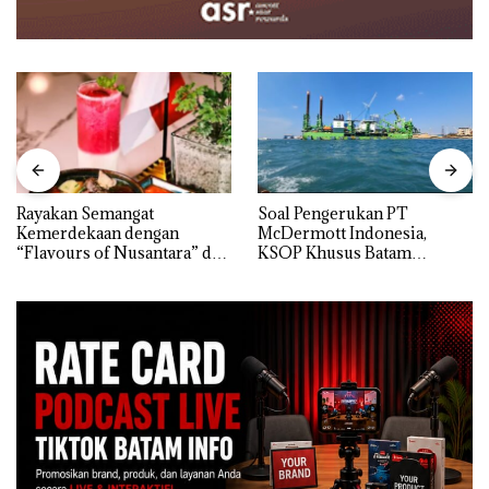
Rayakan Semangat
‎Soal Pengerukan PT
Kemerdekaan dengan
McDermott Indonesia,
“Flavours of Nusantara” di
KSOP Khusus Batam
Grand Mercure Batam
Tegaskan Perizinan Ada di
Centre
BP Batam