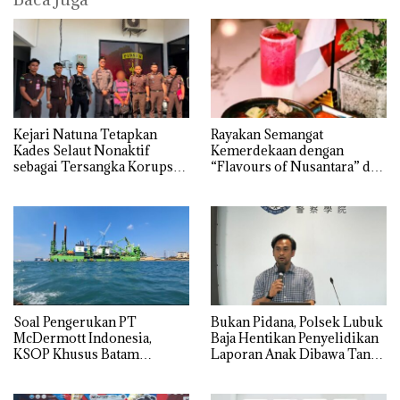
Kejari Natuna Tetapkan
Rayakan Semangat
Kades Selaut Nonaktif
Kemerdekaan dengan
sebagai Tersangka Korupsi
“Flavours of Nusantara” di
APBDes, Negara Rugi Rp533
Grand Mercure Batam
Juta
Centre
‎Soal Pengerukan PT
Bukan Pidana, Polsek Lubuk
McDermott Indonesia,
Baja Hentikan Penyelidikan
KSOP Khusus Batam
Laporan Anak Dibawa Tanpa
Tegaskan Perizinan Ada di
Izin: Murni Sengketa Hak
BP Batam
Asuh!