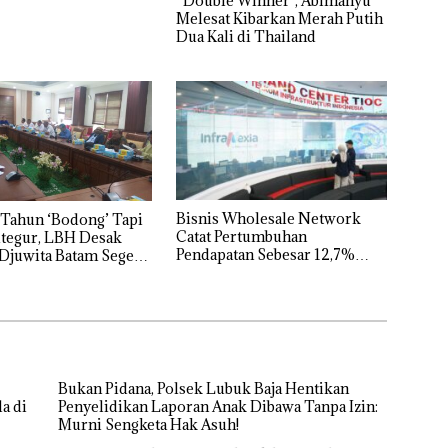
“Double Winner”, Abimanyu
Melesat Kibarkan Merah Putih
Dua Kali di Thailand
Bisnis Wholesale Network
Tahun ‘Bodong’ Tapi
Catat Pertumbuhan
tegur, LBH Desak
Pendapatan Sebesar 12,7%
Djuwita Batam Segera
Secara Tahunan
Bukan Pidana, Polsek Lubuk Baja Hentikan
a di
Penyelidikan Laporan Anak Dibawa Tanpa Izin:
Murni Sengketa Hak Asuh!