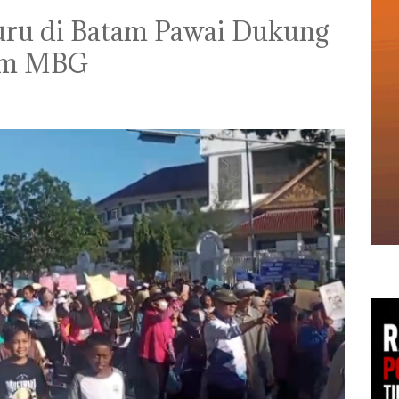
uru di Batam Pawai Dukung
m MBG ‎ ‎