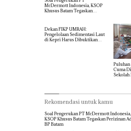
‎Soal Pengerukan PT
McDermott Indonesia, KSOP
Khusus Batam Tegaskan
Perizinan Ada di BP Batam
Dekan FIKP UMRAH:
Pengelolaan Sedimentasi Laut
di Kepri Harus Dibuktikan
Secara Ilmiah, Jangan Sampai
Bertentangan dengan
Konservasi
Puluhan 
Cuma Di
Sekolah 
Ditutup!
Rekomendasi untuk kamu
‎Soal Pengerukan PT McDermott Indonesia,
KSOP Khusus Batam Tegaskan Perizinan Ad
BP Batam