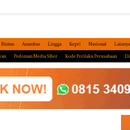
Bintan
Anambas
Lingga
Kepri
Nasional
Lainny
wan
Pedoman Media Siber
Kode Perilaku Perusahaan
Di