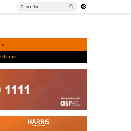
a
sclaimer