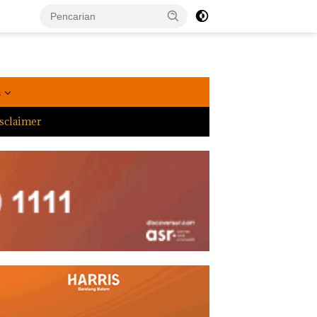
a
sclaimer