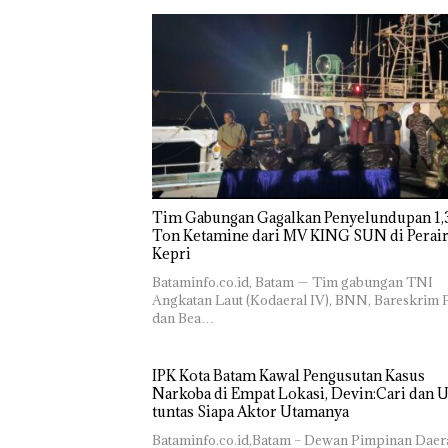
Tim Gabungan Gagalkan Penyelundupan 1,3
Ton Ketamine dari MV KING SUN di Perairan
‎​Bataminfo.co.id, Batam — Tim gabungan TNI
Angkatan Laut (Kodaeral IV), BNN, Bareskrim P
dan Bea…
IPK Kota Batam Kawal Pengusutan Kasus
Narkoba di Empat Lokasi, Devin:Cari dan 
tuntas Siapa Aktor Utamanya
Bataminfo.co.id,Batam – Dewan Pimpinan Daer