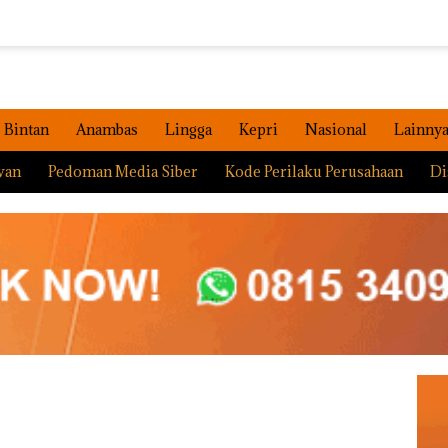
Bintan
Anambas
Lingga
Kepri
Nasional
Lainny
wan
Pedoman Media Siber
Kode Perilaku Perusahaan
Di