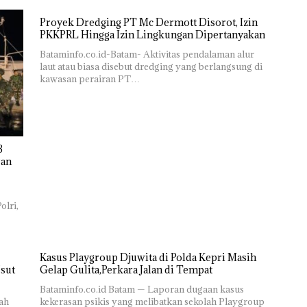
Proyek Dredging PT Mc Dermott Disorot, Izin
PKKPRL Hingga Izin Lingkungan Dipertanyakan
Bataminfo.co.id-Batam- Aktivitas pendalaman alur
laut atau biasa disebut dredging yang berlangsung di
kawasan perairan PT…
olri,
Kasus Playgroup Djuwita di Polda Kepri Masih
Usut
Gelap Gulita,Perkara Jalan di Tempat
Bataminfo.co.id Batam — Laporan dugaan kasus
ah
kekerasan psikis yang melibatkan sekolah Playgroup