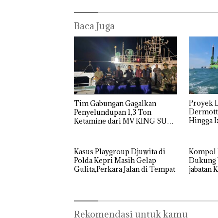
Baca Juga
Proyek 
Tim Gabungan Gagalkan
Dermott 
Penyelundupan 1,3 Ton
Hingga I
Ketamine dari MV KING SUN
Diperta
Kasus Playgroup Djuwita di
Kompol 
Polda Kepri Masih Gelap
Dukung Warga Batam Duduki
Gulita,Perkara Jalan di Tempat
jabatan 
Barelan
Rekomendasi untuk kamu