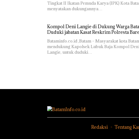
Tingkat II Ikatan Pemuda Karya (IPK) Kota Bat
menyatakan dukungannya…
Kompol Deni Langie di Dukung Warga Batam
Duduki jabatan Kasat Reskrim Polresta Bar
Bataminfo.co.id ,Batam – Masyarakat kota Bata
mendukung Kapolsek Lubuk Baja Kompol Den
Langie, untuk duduki…
Redaksi
Tentang Ka