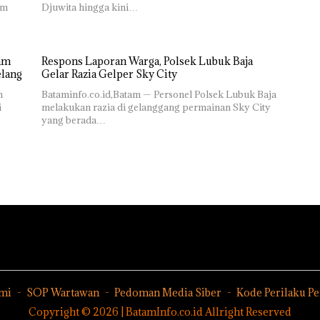
am
Djuwita hingga kini…
Respons Laporan Warga, Polsek Lubuk Baja
elang
Gelar Razia Gelper Sky City
m
Bataminfo.co.id,Batam — Personel Polsek Lubuk Baja
i
melakukan razia di gelanggang permainan Sky City
yang berada…
mi
SOP Wartawan
Pedoman Media Siber
Kode Perilaku P
Copyright © 2026 | BatamInfo.co.id Allright Reserved