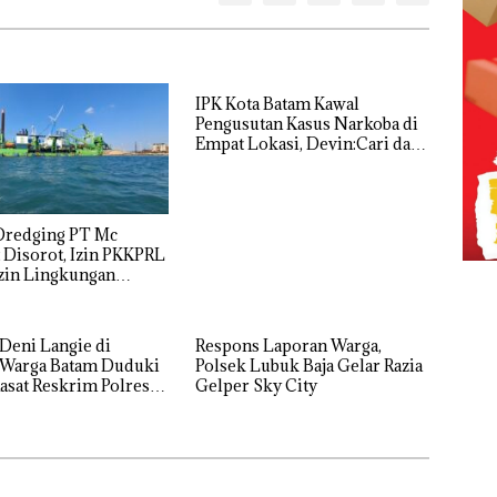
IPK Kota Batam Kawal
Pengusutan Kasus Narkoba di
Empat Lokasi, Devin:Cari dan
Usut tuntas Siapa Aktor
Utamanya
Dredging PT Mc
Disorot, Izin PKKPRL
zin Lingkungan
nyakan
Deni Langie di
Respons Laporan Warga,
Polsek Lubuk Baja Gelar Razia
Kasat Reskrim Polresta
Gelper Sky City
g