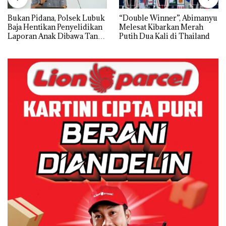
Bukan Pidana, Polsek Lubuk
“Double Winner”, Abimanyu
Baja Hentikan Penyelidikan
Melesat Kibarkan Merah
Laporan Anak Dibawa Tanpa
Putih Dua Kali di Thailand
Izin: Murni Sengketa Hak
Asuh!