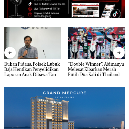
Bukan Pidana, Polsek Lubuk
“Double Winner”, Abimanyu
Baja Hentikan Penyelidikan
Melesat Kibarkan Merah
Laporan Anak Dibawa Tanpa
Putih Dua Kali di Thailand
Izin: Murni Sengketa Hak
Asuh!