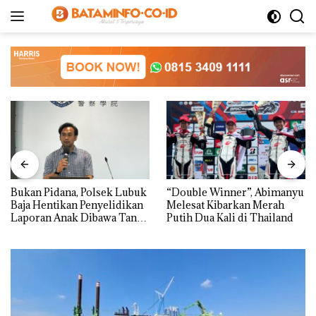
Langsung
ke
konten
Bukan Pidana, Polsek Lubuk
“Double Winner”, Abimanyu
Baja Hentikan Penyelidikan
Melesat Kibarkan Merah
Laporan Anak Dibawa Tanpa
Putih Dua Kali di Thailand
Izin: Murni Sengketa Hak
Asuh!