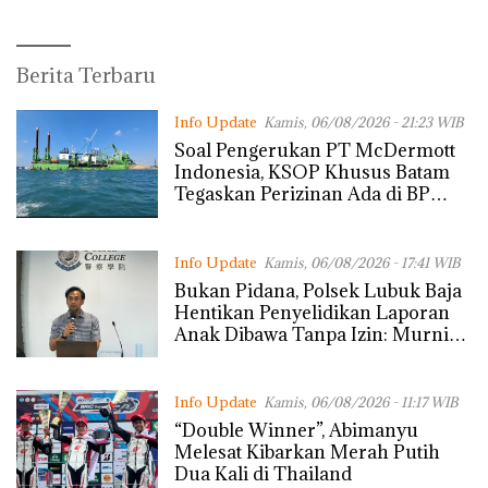
Izin: Murni Sengketa Hak
Asuh!
BatamInfo.co.id
Berita Terbaru
Info Update
Kamis, 06/08/2026 - 21:23 WIB
‎Soal Pengerukan PT McDermott
Indonesia, KSOP Khusus Batam
Tegaskan Perizinan Ada di BP
Batam
Info Update
Kamis, 06/08/2026 - 17:41 WIB
Bukan Pidana, Polsek Lubuk Baja
Hentikan Penyelidikan Laporan
Anak Dibawa Tanpa Izin: Murni
Sengketa Hak Asuh!
Info Update
Kamis, 06/08/2026 - 11:17 WIB
“Double Winner”, Abimanyu
Melesat Kibarkan Merah Putih
Dua Kali di Thailand