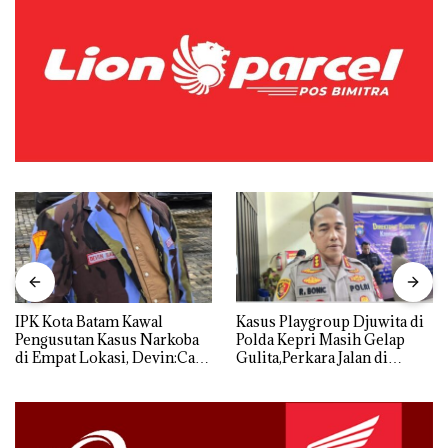
IPK Kota Batam Kawal
Kasus Playgroup Djuwita di
Pengusutan Kasus Narkoba
Polda Kepri Masih Gelap
di Empat Lokasi, Devin:Cari
Gulita,Perkara Jalan di
dan Usut tuntas Siapa Aktor
Tempat
Utamanya