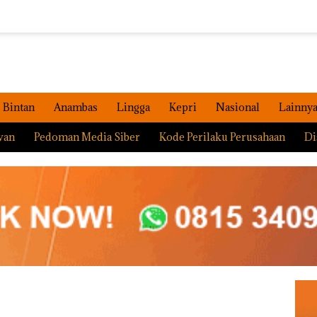
Bintan
Anambas
Lingga
Kepri
Nasional
Lainny
wan
Pedoman Media Siber
Kode Perilaku Perusahaan
Di