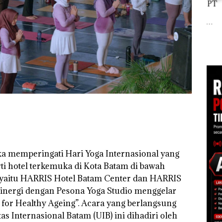
Tampilkan Wanita
‎Soal Pengerukan PT
t di
Berpakaian Minim,
McDermott
Buka
Polisi dan Disparbud
Indonesia, KSOP
Lubu
gga
Batam Turun Tangan ‎
Khusus Batam
Peny
Tegaskan Perizinan
Ana
Ada di BP Batam
Izin
Hak 
gka memperingati Hari Yoga Internasional yang
rti hotel terkemuka di Kota Batam di bawah
, yaitu HARRIS Hotel Batam Center dan HARRIS
sinergi dengan Pesona Yoga Studio menggelar
 for Healthy Ageing”. Acara yang berlangsung
tas Internasional Batam (UIB) ini dihadiri oleh