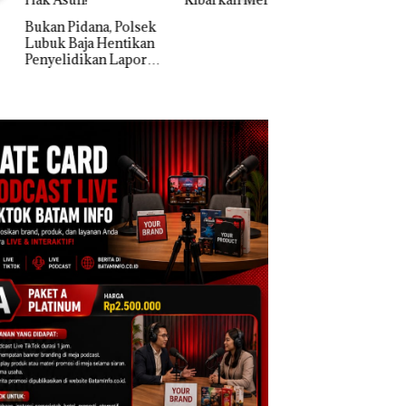
Dua Kali di Thailand
n Pidana, Polsek
k Baja Hentikan
Dekan FIKP UMRA
elidikan Laporan
Pengelolaan
k Dibawa Tanpa
Sedimentasi Laut 
: Murni Sengketa
Kepri Harus
Asuh!
Dibuktikan Secara
Ilmiah, Jangan Sa
Bertentangan den
Konservasi