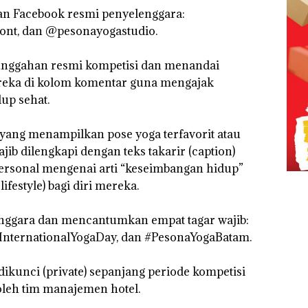
dan Facebook resmi penyelenggara:
ont, dan @pesonayogastudio.
 unggahan resmi kompetisi dan menandai
reka di kolom komentar guna mengajak
up sehat.
 yang menampilkan pose yoga terfavorit atau
jib dilengkapi dengan teks takarir (caption)
ersonal mengenai arti “keseimbangan hidup”
ifestyle) bagi diri mereka.
enggara dan mencantumkan empat tagar wajib:
#InternationalYogaDay, dan #PesonaYogaBatam.
dikunci (private) sepanjang periode kompetisi
oleh tim manajemen hotel.