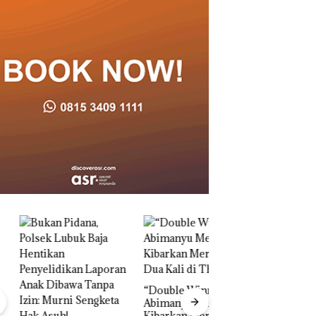
“Double Winner”,
Abimanyu Melesat
Kibarkan Merah Putih