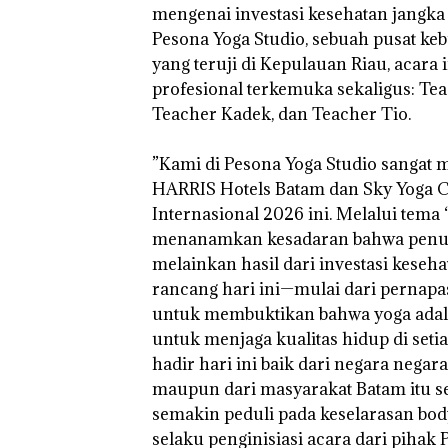
mengenai investasi kesehatan jangka 
Pesona Yoga Studio, sebuah pusat ke
yang teruji di Kepulauan Riau, acara
profesional terkemuka sekaligus: Te
Puluhan Tahun
Teacher Kadek, dan Teacher Tio.
‘Bodong’ Tapi
Ditegur, LBH D
Sekolah Djuwit
‎”Kami di Pesona Yoga Studio sangat 
Batam Segera
HARRIS Hotels Batam dan Sky Yoga C
Ditutup!
Internasional 2026 ini. Melalui tema 
menanamkan kesadaran bahwa penuaa
melainkan hasil dari investasi keseh
rancang hari ini—mulai dari pernap
untuk membuktikan bahwa yoga adala
untuk menjaga kualitas hidup di setia
hadir hari ini baik dari negara negar
maupun dari masyarakat Batam itu se
semakin peduli pada keselarasan bod
selaku penginisiasi acara dari pihak P