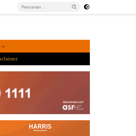
a
sclaimer