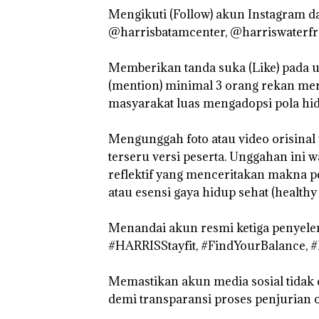
‎Mengikuti (Follow) akun Instagram 
@harrisbatamcenter, @harriswaterfr
‎Memberikan tanda suka (Like) pada
(mention) minimal 3 orang rekan me
masyarakat luas mengadopsi pola hid
‎Mengunggah foto atau video orisinal
terseru versi peserta. Unggahan ini wa
reflektif yang menceritakan makna p
atau esensi gaya hidup sehat (healthy l
‎Menandai akun resmi ketiga penyel
#HARRISStayfit, #FindYourBalance, 
‎Memastikan akun media sosial tidak 
demi transparansi proses penjurian 