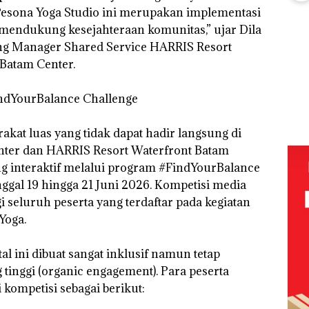
Perizinan
Mur
Pesona Yoga Studio ini merupakan implementasi
Wholesale
Ada di BP
Sen
Network
k mendukung kesejahteraan komunitas,” ujar Dila
Puluhan
Batam
Hak 
Catat
Tahun
ng Manager Shared Service HARRIS Resort
Pertumbuha
‘Bodong’
n Pendapatan
Batam Center.
Tapi Cuma
Sebesar
Ditegur, LBH
12,7% Secara
FIKP
Desak
indYourBalance Challenge
Tahunan
:
Sekolah
olaan
Djuwita
ntasi
Batam
at luas yang tidak dapat hadir langsung di
 Kepri
Segera
enter dan HARRIS Resort Waterfront Batam
Ditutup!
ikan
ting interaktif melalui program #FindYourBalance
ggal 19 hingga 21 Juni 2026. Kompetisi media
gi seluruh peserta yang terdaftar pada kegiatan
i
Yoga.
tangan
vasi
al ini dibuat sangat inklusif namun tetap
tinggi (organic engagement). Para peserta
kompetisi sebagai berikut: