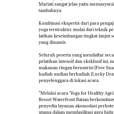
Mariati sangat jelas yaitu memasyar
tambahnya.
‎Kombinasi ekspertis dari para peng
yoga terstruktur, mulai dari teknik 
latihan keseimbangan tingkat lanjut se
yang dinamis.
‎Seluruh peserta yang mendaftar sec
pelatihan intensif dan eksklusif ini
makanan ringan bernutrisi (Free S
hadiah undian berhadiah (Lucky Dra
Bukan
“Double
penyelenggara di lokasi acara.
Pidana,
Winner”,
Polsek
Abimanyu
Lubuk Baja
Melesat
‎”Melalui acara ‘Yoga for Healthy Ag
Hentikan
Kibarkan
Resort Waterfront Batam berkomitm
Penyelidikan
Merah Putih
Laporan
Dua Kali di
penyedia layanan akomodasi perhote
Anak Dibawa
Thailand
utama dalam memfasilitasi gaya hidu
Tanpa Izin: