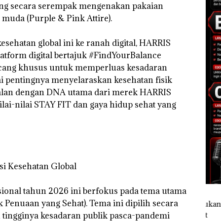
yang secara serempak mengenakan pakaian
uda (Purple & Pink Attire).
sehatan global ini ke ranah digital, HARRIS
platform digital bertajuk #FindYourBalance
rancang khusus untuk memperluas kesadaran
i pentingnya menyelaraskan kesehatan fisik
sejalan dengan DNA utama dari merek HARRIS
lai-nilai STAY FIT dan gaya hidup sehat yang
si Kesehatan Global
sional tahun 2026 ini berfokus pada tema utama
k Penuaan yang Sehat). Tema ini dipilih secara
n tingginya kesadaran publik pasca-pandemi