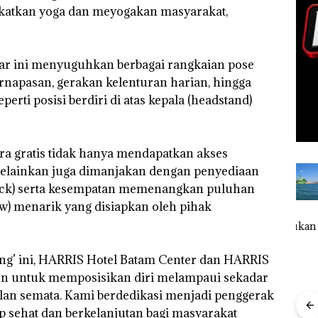
akatkan yoga dan meyogakan masyarakat,
ajar ini menyuguhkan berbagai rangkaian pose
pernapasan, gerakan kelenturan harian, hingga
perti posisi berdiri di atas kepala (headstand)
ara gratis tidak hanya mendapatkan akses
, melainkan juga dimanjakan dengan penyediaan
nack) serta kesempatan memenangkan puluhan
w) menarik yang disiapkan oleh pihak
‎Soal
Buk
Pengerukan
Pida
PT
Pols
McDermott
Lubu
eing’ ini, HARRIS Hotel Batam Center dan HARRIS
Indonesia,
Hen
en untuk memposisikan diri melampaui sekadar
KSOP
Peny
Khusus
Lap
lan semata. Kami berdedikasi menjadi penggerak
Batam
Ana
p sehat dan berkelanjutan bagi masyarakat
Tegaskan
Tanp
Bisnis