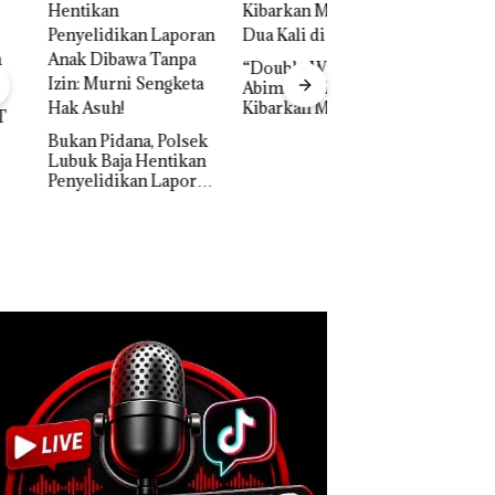
“Double Winner”,
Abimanyu Melesat
Kibarkan Merah Putih
Dua Kali di Thailand
n Pidana, Polsek
k Baja Hentikan
Dekan FIKP UMRA
elidikan Laporan
Pengelolaan
k Dibawa Tanpa
Sedimentasi Laut 
: Murni Sengketa
Kepri Harus
Asuh!
Dibuktikan Secara
Ilmiah, Jangan Sa
Bertentangan den
Konservasi