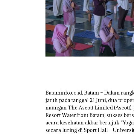
Kunjungi Kepri,
Amsakar Sambu
Batam Sebelum
Bertolak ke Lin
‎Bataminfo.co.id, Batam – Dalam ran
jatuh pada tanggal 21 Juni, dua prope
naungan The Ascott Limited (Ascott)
Resort Waterfront Batam, sukses ber
acara kesehatan akbar bertajuk “Yoga
secara luring di Sport Hall – Universi