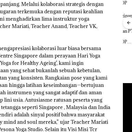
panjang. Melalui kolaborasi strategis dengan
bugaran terkemuka dengan reputasi keahlian
 ini menghadirkan lima instruktur yoga
acher Mariati, Teacher Anand, Teacher VK,
Bisnis Wholesale
‎Soal Pengerukan PT
 Cuma
Network Catat
McDermott
Buka
esak
Pertumbuhan
Indonesia, KSOP
Lubu
a
Pendapatan Sebesar
Khusus Batam
mengapresiasi kolaborasi luar biasa bersama
Peny
12,7% Secara
Tegaskan Perizinan
Ana
entre Singapore dalam perayaan Hari Yoga
Tahunan
Ada di BP Batam
Izin
‘Yoga for Healthy Ageing’, kami ingin
Hak 
n yang sehat bukanlah sebuah kebetulan,
atan yang konsisten. Rangkaian pose yang kami
asan hingga latihan keseimbangan—bertujuan
h instrumen yang sangat adaptif dan aman
p lini usia. Antusiasme ratusan peserta yang
a tetangga seperti Singapore , Malaysia dan India
ndiri adalah sinyal positif bahwa masyarakat
y mind and soul mereka,” ujar Teacher Mariati
esona Yoga Studio. Selain itu Visi Misi Tcr