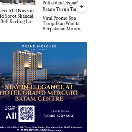
DPRD Karimun Gelar
Proyek Jalan RE
Paripurna KUA-PPAS
Martadinata
l Promo Spa
2027, Fokus pada
Sekupang Dikritik
pilkan Wanita
Penguatan SDM,
Masih Mulus Tapi
pakaian Minim,
Infrastruktur, dan
Diaspal
si dan Disparbud
Pertumbuhan
m Turun Tangan ‎
Ekonomi