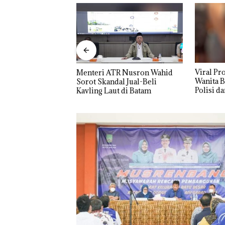
Viral Promo Spa Tampilkan
R Nusron Wahid
DPRD Ka
Wanita Berpakaian Minim,
l Jual-Beli
Paripur
Polisi dan Disparbud Batam
t di Batam
Fokus p
Turun Tangan ‎
Infrastr
Pertumb