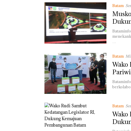
Batam
Sen
Musko
Dukun
Bataminfo
menekanka
…
Batam
Min
Wako 
Pariwi
Bataminfo
berkolabo
Batam
Sen
Wako R
Dukun