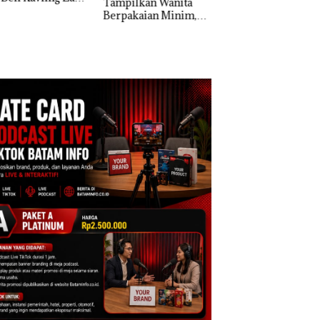
pilkan Wanita
Masih Mulus Tapi
Morena Resmi La
pakaian Minim,
Diaspal
ke Polda Kepri
si dan Disparbud
m Turun Tangan ‎