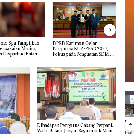
rimun Gelar
Proyek Jalan RE Martadinata
IPK 
na KUA-PPAS 2027,
Sekupang Dikritik, Masih
Peng
ada Penguatan SDM,
Mulus Tapi Diaspal
Empat
uktur, dan
Usut 
uhan Ekonomi
Utam
Menteri ATR Nusron
Dihadapan Pengurus Cabang Perpani,
Wahid Sorot Skandal
Vira
Wako Batam: Jangan Ragu untuk Maju
Jual-Beli Kavling Laut