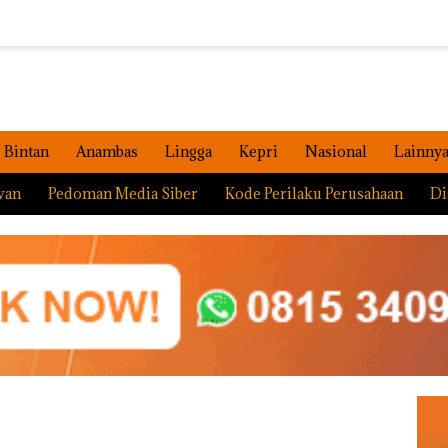
Bintan
Anambas
Lingga
Kepri
Nasional
Lainny
wan
Pedoman Media Siber
Kode Perilaku Perusahaan
Di