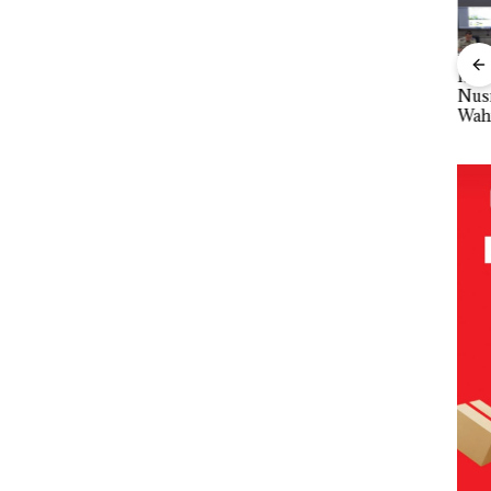
Vir
Jalan
IPK Kota
Namanya
Menteri ATR
Spa
Batam Kawal
Dikaitkan
Nusron
Tam
inata
Pengusutan
Dengan
Wahid Sorot
Wan
ang
Kasus
Kasus
Skandal Jual-
Ber
k,
Narkoba di
Narkotika,
Beli Kavling
Mini
Mulus
Empat
Andi Morena
Laut di
dan
aspal
Lokasi,
Resmi Lapor
Batam
Dis
Devin:Cari
ke Polda
Bat
dan Usut
Kepri
Tang
tuntas Siapa
Aktor
Utamanya