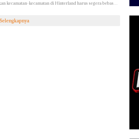
an kecamatan-kecamatan di Hinterland harus segera bebas…
Selengkapnya