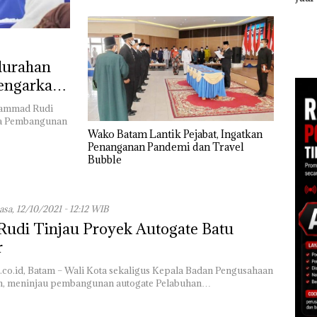
Tam
S:
di Batam
Ber
udang
Lomba Menyambut
Poli
o
HUT RI Ke-81
Bata
Bersama FPPI Serta
el
Turut Hadir Anggota
lurahan
DPD RI di Lapas
Dengarkan
Perempuan Kelas IIB
Batam
uhammad Rudi
a Pembangunan
Wako Batam Lantik Pejabat, Ingatkan
Penanganan Pandemi dan Travel
Bubble
asa, 12/10/2021 - 12:12 WIB
udi Tinjau Proyek Autogate Batu
r
.co.id, Batam – Wali Kota sekaligus Kepala Badan Pengusahaan
m, meninjau pembangunan autogate Pelabuhan…