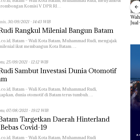
.co.id, Batam – Wali Kota Batam, Muhammad Rudi, menyambut
n rombongan Komisi V DPR RI…
 Kawal
Namanya Dikaitkan
Menteri ATR Nusron
us
Dengan Kasus
Wahid Sorot Skandal
Vira
is, 30/09/2021 - 14:43 WIB
at
Narkotika, Andi
Jual-Beli Kavling Laut
Tam
ari
Morena Resmi Lapor
di Batam
Rudi Rangkul Milenial Bangun Batam
Ber
 Siapa
ke Polda Kepri
Poli
a
.co.id, Batam – Wali Kota Batam, Muhammad Rudi, mengajak
Bata
milenial ikut membangun Kota Batam….
tu, 25/09/2021 - 12:12 WIB
udi Sambut Investasi Dunia Otomotif
tam
.co.id, Batam – Wali Kota Batam, Muhammad Rudi,
pkan, dunia otomotif di Batam terus tumbuh….
tu, 07/08/2021 - 19:12 WIB
Batam Targetkan Daerah Hinterland
 Bebas Covid-19
.co.id, Batam – Wali Kota Batam, Muhammad Rudi