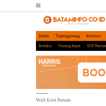
Langsung
ke
konten
Batam
Tanjungpinang
Karimun
Redaksi
Tentang Kami
SOP Warta
Wali Kota Batam