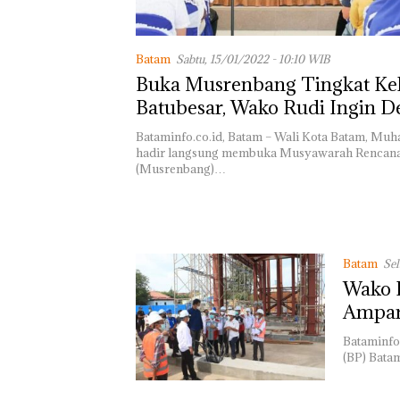
BREAKINGNEW
BNN Grebek G
Narkoba di Ruk
Sakura Permai,
Batam
Sabtu, 15/01/2022 - 10:10 WIB
Puluhan Person
Buka Musrenbang Tingkat Ke
Dikerahkan
Batubesar, Wako Rudi Ingin 
Langsung Usulan Warga
Bataminfo.co.id, Batam – Wali Kota Batam, M
hadir langsung membuka Musyawarah Rencan
(Musrenbang)…
Batam
Sel
Wako R
Ampa
Bataminfo
(BP) Bata