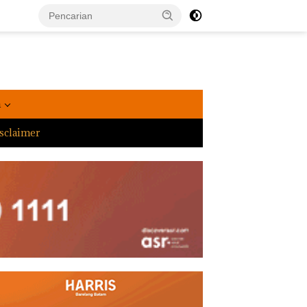
a
sclaimer