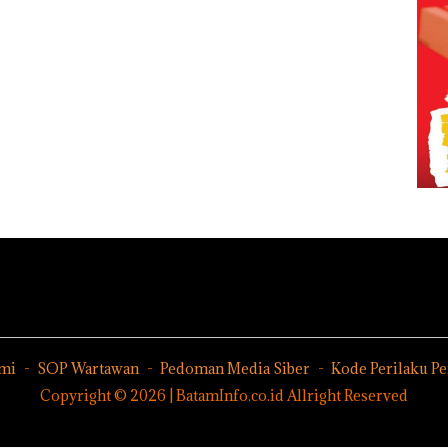
mi
SOP Wartawan
Pedoman Media Siber
Kode Perilaku P
Copyright © 2026 | BatamInfo.co.id Allright Reserved