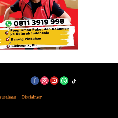
erusahaan
Disclaimer