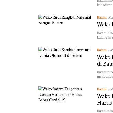
Bataminfo
kehadira
IPK Kota Batam
Pengusutan Kas
Batam
Kam
Narkoba di Emp
Lokasi, Devin:C
Wako 
dan Usut tuntas
Aktor Utamany
Bataminfo
kalangan 
Batam
Sab
Wako R
di Ba
Bataminfo
mengungka
Batam
Sab
Wako 
Harus
Bataminfo