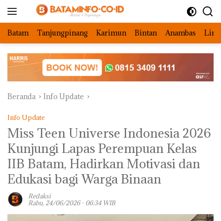
Langsung
ke
konten
Batam
Tanjungpinang
Karimun
Bintan
Anambas
Ling
Beranda
Info Update
Info Update
Miss Teen Universe Indonesia 2026
Kunjungi Lapas Perempuan Kelas
IIB Batam, Hadirkan Motivasi dan
Edukasi bagi Warga Binaan
Redaksi
Rabu, 24/06/2026 - 06:34 WIB