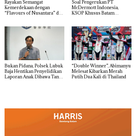
Rayakan Semangat
‎Soal Pengerukan PT
Kemerdekaan dengan
McDermott Indonesia,
“Flavours of Nusantara” di
KSOP Khusus Batam
Grand Mercure Batam
Tegaskan Perizinan Ada di
Centre
BP Batam
Bukan Pidana, Polsek Lubuk
“Double Winner”, Abimanyu
Baja Hentikan Penyelidikan
Melesat Kibarkan Merah
Laporan Anak Dibawa Tanpa
Putih Dua Kali di Thailand
Izin: Murni Sengketa Hak
Asuh!