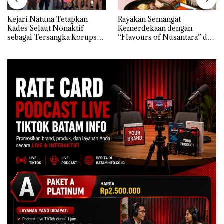
Kejari Natuna Tetapkan
Rayakan Semangat
Kades Selaut Nonaktif
Kemerdekaan dengan
sebagai Tersangka Korupsi
“Flavours of Nusantara” di
APBDes, Negara Rugi Rp533
Grand Mercure Batam
Juta
Centre