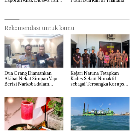
Laporan Anak Dibawa Tanpa
Putih Dua Kali di Thailand
Izin: Murni Sengketa Hak
Asuh!
Rekomendasi untuk kamu
Dua Orang Diamankan
Kejari Natuna Tetapkan
Akibat Nekat Simpan Vape
Kades Selaut Nonaktif
Berisi Narkoba dalam
sebagai Tersangka Korupsi
Kulkas, Kapolsek: Diedarkan
APBDes, Negara Rugi Rp533
dengan Harga 2,5
Juta