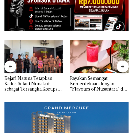
Kejari Natuna Tetapkan
Rayakan Semangat
Kades Selaut Nonaktif
Kemerdekaan dengan
sebagai Tersangka Korupsi
“Flavours of Nusantara” di
APBDes, Negara Rugi Rp533
Grand Mercure Batam
Juta
Centre