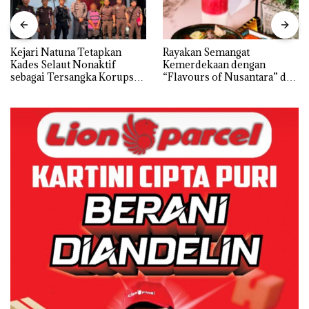
Kejari Natuna Tetapkan
Rayakan Semangat
Kades Selaut Nonaktif
Kemerdekaan dengan
sebagai Tersangka Korupsi
“Flavours of Nusantara” di
APBDes, Negara Rugi Rp533
Grand Mercure Batam
Juta
Centre