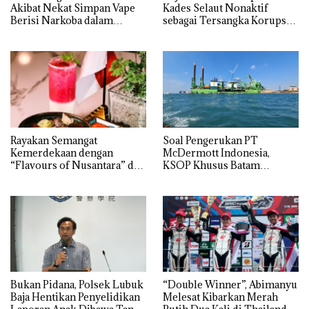
Akibat Nekat Simpan Vape
Kades Selaut Nonaktif
Berisi Narkoba dalam
sebagai Tersangka Korupsi
Kulkas, Kapolsek: Diedarkan
APBDes, Negara Rugi Rp533
dengan Harga 2,5
Juta
Rayakan Semangat
‎Soal Pengerukan PT
Kemerdekaan dengan
McDermott Indonesia,
“Flavours of Nusantara” di
KSOP Khusus Batam
Grand Mercure Batam
Tegaskan Perizinan Ada di
Centre
BP Batam
Bukan Pidana, Polsek Lubuk
“Double Winner”, Abimanyu
Baja Hentikan Penyelidikan
Melesat Kibarkan Merah