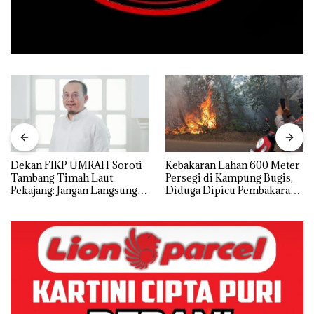
Dekan FIKP UMRAH Soroti
Kebakaran Lahan 600 Meter
Tambang Timah Laut
Persegi di Kampung Bugis,
Pekajang: Jangan Langsung
Diduga Dipicu Pembakaran
Bicara Kerugian, Buktikan
Sampah
Dulu Kerusakan
Lingkungannya