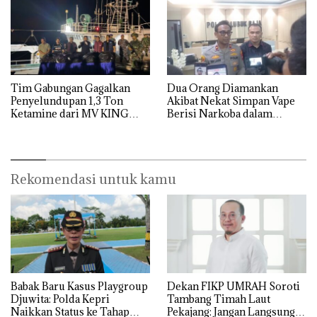
Tim Gabungan Gagalkan
Dua Orang Diamankan
Penyelundupan 1,3 Ton
Akibat Nekat Simpan Vape
Ketamine dari MV KING
Berisi Narkoba dalam
Kulkas, Kapolsek: Diedarkan
dengan Harga 2,5
Rekomendasi untuk kamu
Babak Baru Kasus Playgroup
Dekan FIKP UMRAH Soroti
Djuwita: Polda Kepri
Tambang Timah Laut
Naikkan Status ke Tahap
Pekajang: Jangan Langsung