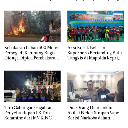
Penyidikan!
Bicara Kerugian, Buktikan
Dulu Kerusakan
Lingkungannya
Kebakaran Lahan 600 Meter
Aksi Kocak Belasan
Persegi di Kampung Bugis,
Superhero Bertanding Bulu
Diduga Dipicu Pembakaran
Tangkis di Mapolda Kepri,
Sampah
Sambut HUT RI Ke-81
Tim Gabungan Gagalkan
Dua Orang Diamankan
Penyelundupan 1,3 Ton
Akibat Nekat Simpan Vape
Ketamine dari MV KING
Berisi Narkoba dalam
Kulkas, Kapolsek: Diedarkan