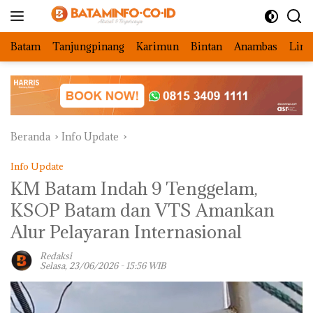
Langsung
ke
konten
Batam
Tanjungpinang
Karimun
Bintan
Anambas
Ling
Beranda
Info Update
Info Update
KM Batam Indah 9 Tenggelam,
KSOP Batam dan VTS Amankan
Alur Pelayaran Internasional
Redaksi
Selasa, 23/06/2026 - 15:56 WIB