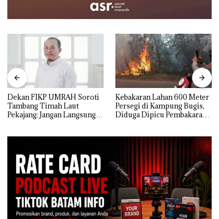
Dekan FIKP UMRAH Soroti
Kebakaran Lahan 600 Meter
Tambang Timah Laut
Persegi di Kampung Bugis,
Pekajang: Jangan Langsung
Diduga Dipicu Pembakaran
Bicara Kerugian, Buktikan
Sampah
Dulu Kerusakan
Lingkungannya