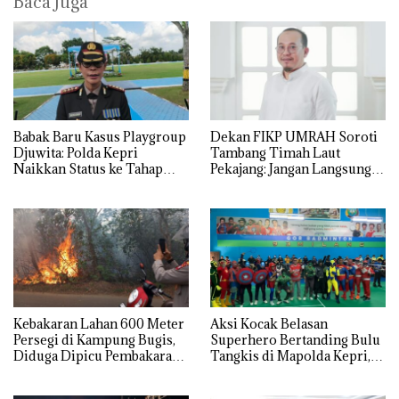
Baca Juga
Babak Baru Kasus Playgroup
Dekan FIKP UMRAH Soroti
Djuwita: Polda Kepri
Tambang Timah Laut
Naikkan Status ke Tahap
Pekajang: Jangan Langsung
Penyidikan!
Bicara Kerugian, Buktikan
Dulu Kerusakan
Lingkungannya
Kebakaran Lahan 600 Meter
Aksi Kocak Belasan
Persegi di Kampung Bugis,
Superhero Bertanding Bulu
Diduga Dipicu Pembakaran
Tangkis di Mapolda Kepri,
Sampah
Sambut HUT RI Ke-81