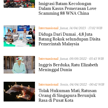
Jumat, 01/09/2023 - 12:52 WIB
Imigrasi Batam Kecolongan
Dalam Kasus Pemerasan Love
Scamming 88 WNA China
Internasional
Jumat, 14/04/2023 - 17:02 WIB
Diduga Dari Dumai , 4,8 Juta
Batang Rokok selundupan Disita
Pemerintah Malaysia
Internasional
Jumat, 09/09/2022 - 05:43 WIB
Inggris Berduka, Ratu Elizabeth
Meninggal Dunia
Internasional
Senin, 04/04/2022 - 00:42 WIB
Tolak Hukuman Mati, Ratusan
Orang di Singapura Berunjuk
Rasa di Pusat Kota