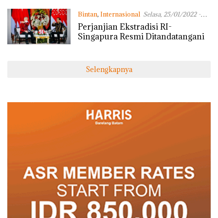
Bintan
,
Internasional
Selasa, 25/01/2022 -
14:14 WIB
Perjanjian Ekstradisi RI-
Singapura Resmi Ditandatangani
Selengkapnya