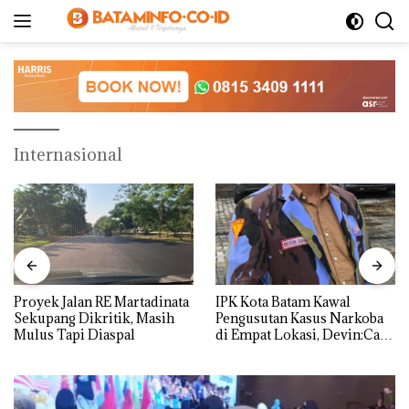
Langsung
ke
konten
Internasional
Proyek Jalan RE Martadinata
IPK Kota Batam Kawal
Sekupang Dikritik, Masih
Pengusutan Kasus Narkoba
Mulus Tapi Diaspal
di Empat Lokasi, Devin:Cari
dan Usut tuntas Siapa Aktor
Utamanya