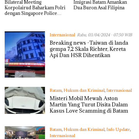
Bilateral Meeting
Imigrasi Batam Amankan
Korpolairud Baharkam Polri
Dua Buron Asal Filipina
dengan Singapore Police
Coast Guard Bahas
Peningkatan Kerja Sama
Keamanan Laut
Internasional
Rabu, 03/04/2024 - 07:50 WIB
Breaking news -Taiwan di landa
gempa 7,2 Skala Richter, Kereta
Api Dan HSR Dihentikan
Batam
,
Hukum dan Kriminal
,
Internasional
Rabu, 06/09/2023 - 13:07 WIB
Misteri Mobil Mewah Aston
Martin Yang Turut Disita Dalam
Kasus Love Scamming di Batam
Batam
,
Hukum dan Kriminal
,
Info Update
,
Internasional