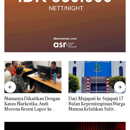
Namanya Dikaitkan Dengan
Dari Mujapati ke Sujapati 17
Kasus Narkotika, Andi
Bulan Kepemimpinan,Warga
Morena Resmi Lapor ke
Natuna Keluhkan Sulit
Polda Kepri
Temui Bupati