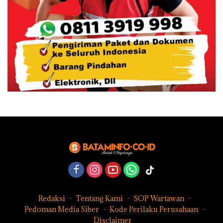
Redaksi
Tentang Kami
SOP Wartawan
Pedoman Media Siber
Kode Perilaku Perusahaan
Disclaimer