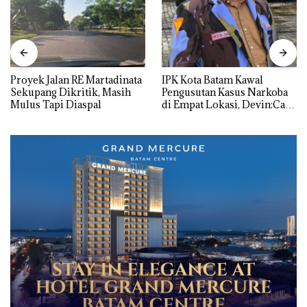
Proyek Jalan RE Martadinata
IPK Kota Batam Kawal
Sekupang Dikritik, Masih
Pengusutan Kasus Narkoba
Mulus Tapi Diaspal
di Empat Lokasi, Devin:Cari
dan Usut tuntas Siapa Aktor
Utamanya