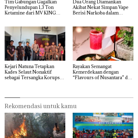
Tim Gabungan Gagalkan
Dua Orang Diamankan
Penyelundupan 1,3 Ton
Akibat Nekat Simpan Vape
Ketamine dari MV KING
Berisi Narkoba dalam
Kulkas, Kapolsek: Diedarkan
dengan Harga 2,5
Kejari Natuna Tetapkan
Rayakan Semangat
Kades Selaut Nonaktif
Kemerdekaan dengan
sebagai Tersangka Korupsi
“Flavours of Nusantara” di
APBDes, Negara Rugi Rp533
Grand Mercure Batam
Juta
Centre
Rekomendasi untuk kamu