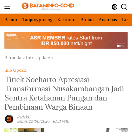
Langsung
ke
konten
Batam
Tanjungpinang
Karimun
Bintan
Anambas
Ling
Beranda
Info Update
Info Update
Titiek Soeharto Apresiasi
Transformasi Nusakambangan Jadi
Sentra Ketahanan Pangan dan
Pembinaan Warga Binaan
Redaksi
Senin, 22/06/2026 - 10:31 WIB