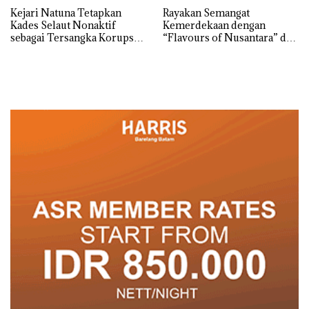
Kejari Natuna Tetapkan
Rayakan Semangat
Kades Selaut Nonaktif
Kemerdekaan dengan
sebagai Tersangka Korupsi
“Flavours of Nusantara” di
APBDes, Negara Rugi Rp533
Grand Mercure Batam
Juta
Centre