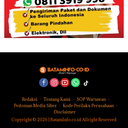
Redaksi
Tentang Kami
SOP Wartawan
Pedoman Media Siber
Kode Perilaku Perusahaan
Disclaimer
Copyright © 2026 | BatamInfo.co.id Allright Reserved