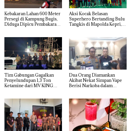
Kebakaran Lahan 600 Meter
Aksi Kocak Belasan
Persegi di Kampung Bugis,
Superhero Bertanding Bulu
Diduga Dipicu Pembakaran
Tangkis di Mapolda Kepri,
Sampah
Sambut HUT RI Ke-81
Tim Gabungan Gagalkan
Dua Orang Diamankan
Penyelundupan 1,3 Ton
Akibat Nekat Simpan Vape
Ketamine dari MV KING
Berisi Narkoba dalam
Kulkas, Kapolsek: Diedarkan
dengan Harga 2,5