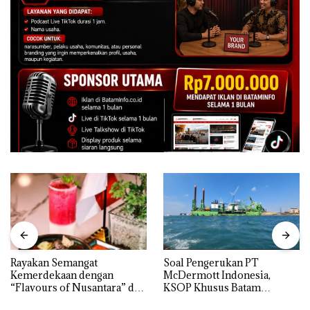
Rayakan Semangat
‎Soal Pengerukan PT
Kemerdekaan dengan
McDermott Indonesia,
“Flavours of Nusantara” di
KSOP Khusus Batam
Grand Mercure Batam
Tegaskan Perizinan Ada di