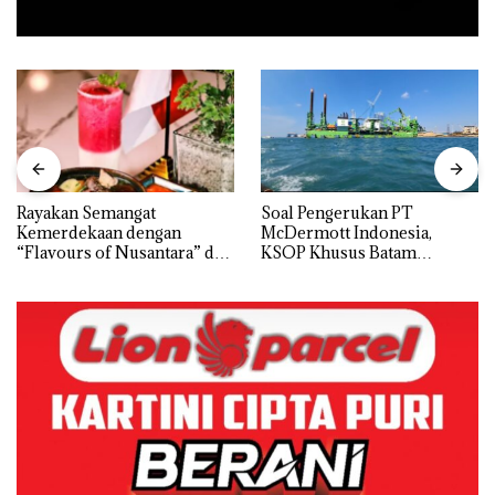
Rayakan Semangat
‎Soal Pengerukan PT
Kemerdekaan dengan
McDermott Indonesia,
“Flavours of Nusantara” di
KSOP Khusus Batam
Grand Mercure Batam
Tegaskan Perizinan Ada di
Centre
BP Batam