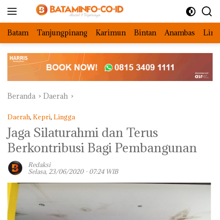
Langsung
ke
konten
Batam
Tanjungpinang
Karimun
Bintan
Anambas
Ling
Beranda
Daerah
Daerah
,
Kepri
,
Lingga
Jaga Silaturahmi dan Terus
Berkontribusi Bagi Pembangunan
Redaksi
Selasa, 23/06/2020 - 07:24 WIB