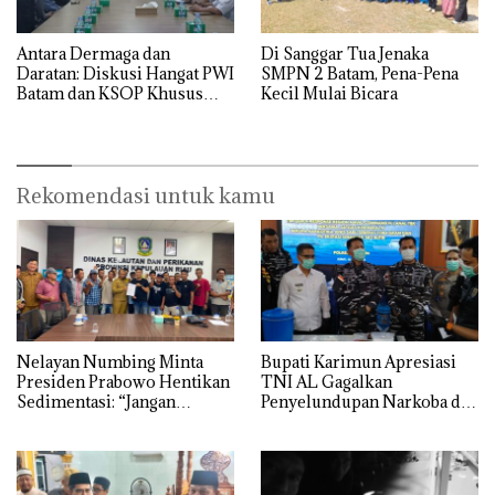
Antara Dermaga dan
Di Sanggar Tua Jenaka
Daratan: Diskusi Hangat PWI
SMPN 2 Batam, Pena-Pena
Batam dan KSOP Khusus
Kecil Mulai Bicara
Batam
Rekomendasi untuk kamu
Nelayan Numbing Minta
Bupati Karimun Apresiasi
Presiden Prabowo Hentikan
TNI AL Gagalkan
Sedimentasi: “Jangan
Penyelundupan Narkoba di
Ganggu Laut Kami, Ini Satu-
Perairan Takong Iyu
satunya Tempat Kami
Mencari Makan”