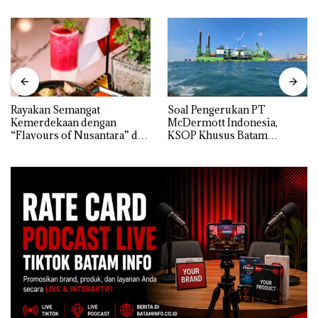
Rayakan Semangat
‎Soal Pengerukan PT
Kemerdekaan dengan
McDermott Indonesia,
“Flavours of Nusantara” di
KSOP Khusus Batam
Grand Mercure Batam
Tegaskan Perizinan Ada di
Centre
BP Batam