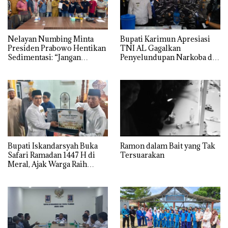
Nelayan Numbing Minta
Bupati Karimun Apresiasi
Presiden Prabowo Hentikan
TNI AL Gagalkan
Sedimentasi: “Jangan
Penyelundupan Narkoba di
Ganggu Laut Kami, Ini Satu-
Perairan Takong Iyu
satunya Tempat Kami
Mencari Makan”
Bupati Iskandarsyah Buka
Ramon dalam Bait yang Tak
Safari Ramadan 1447 H di
Tersuarakan
Meral, Ajak Warga Raih
Derajat Takwa