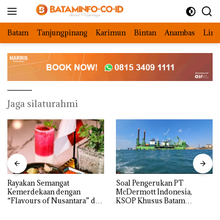
Langsung
ke
konten
Batam
Tanjungpinang
Karimun
Bintan
Anambas
Ling
Jaga silaturahmi
Rayakan Semangat
‎Soal Pengerukan PT
Kemerdekaan dengan
McDermott Indonesia,
“Flavours of Nusantara” di
KSOP Khusus Batam
Grand Mercure Batam
Tegaskan Perizinan Ada di
Centre
BP Batam