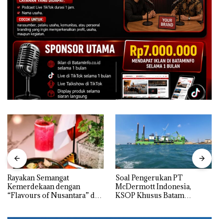
Rayakan Semangat
‎Soal Pengerukan PT
Kemerdekaan dengan
McDermott Indonesia,
“Flavours of Nusantara” di
KSOP Khusus Batam
Grand Mercure Batam
Tegaskan Perizinan Ada di
Centre
BP Batam