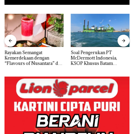
Rayakan Semangat
‎Soal Pengerukan PT
Kemerdekaan dengan
McDermott Indonesia,
“Flavours of Nusantara” di
KSOP Khusus Batam
Grand Mercure Batam
Tegaskan Perizinan Ada di
Centre
BP Batam