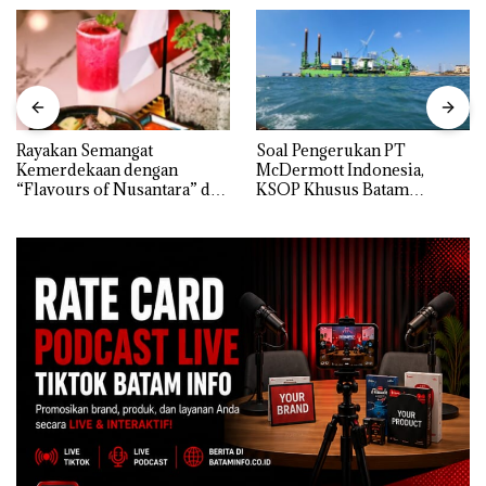
Rayakan Semangat
‎Soal Pengerukan PT
Kemerdekaan dengan
McDermott Indonesia,
“Flavours of Nusantara” di
KSOP Khusus Batam
Grand Mercure Batam
Tegaskan Perizinan Ada di
Centre
BP Batam