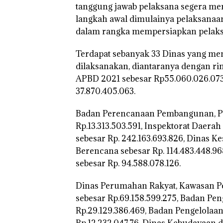
tanggung jawab pelaksana segera me
langkah awal dimulainya pelaksana
dalam rangka mempersiapkan pelaks
Terdapat sebanyak 33 Dinas yang 
dilaksanakan, diantaranya dengan rin
APBD 2021 sebesar Rp55.060.026.073,
37.870.405.063.
Badan Perencanaan Pembangunan, Pe
Rp.13.313.503.591, Inspektorat Daerah
sebesar Rp. 242.163.693.826, Dinas 
Berencana sebesar Rp. 114.483.448.
sebesar Rp. 94.588.078.126.
Dinas Perumahan Rakyat, Kawasan 
sebesar Rp.69.158.599.275, Badan Pe
Rp.29.129.386.469, Badan Pengelolaan
Rp.12.232.047.76, Dinas Kebudayaan da