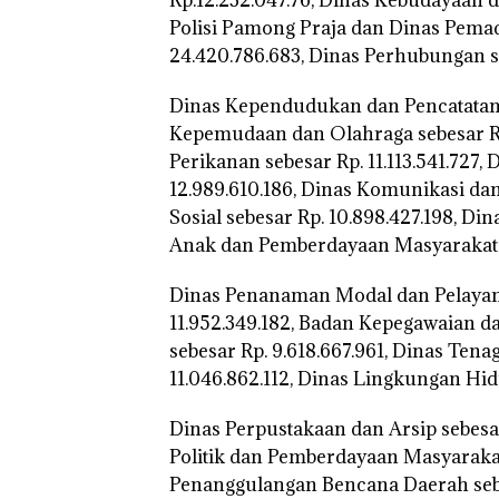
Polisi Pamong Praja dan Dinas Pema
24.420.786.683, Dinas Perhubungan seb
Dinas Kependudukan dan Pencatatan Si
Kepemudaan dan Olahraga sebesar Rp.
Perikanan sebesar Rp. 11.113.541.727,
12.989.610.186, Dinas Komunikasi dan
Sosial sebesar Rp. 10.898.427.198, 
Anak dan Pemberdayaan Masyarakat se
Dinas Penanaman Modal dan Pelayana
11.952.349.182, Badan Kepegawaian
sebesar Rp. 9.618.667.961, Dinas Ten
11.046.862.112, Dinas Lingkungan Hid
Dinas Perpustakaan dan Arsip sebesa
Politik dan Pemberdayaan Masyarakat
Penanggulangan Bencana Daerah sebes