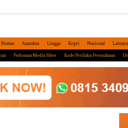
Bintan
Anambas
Lingga
Kepri
Nasional
Lainny
wan
Pedoman Media Siber
Kode Perilaku Perusahaan
Di