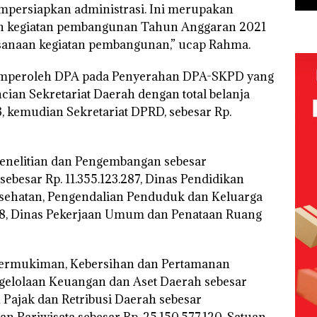
mpersiapkan administrasi. Ini merupakan
an kegiatan pembangunan Tahun Anggaran 2021
anaan kegiatan pembangunan,” ucap Rahma.
memperoleh DPA pada Penyerahan DPA-SKPD yang
cian Sekretariat Daerah dengan total belanja
 kemudian Sekretariat DPRD, sebesar Rp.
nelitian dan Pengembangan sebesar
 sebesar Rp. 11.355.123.287, Dinas Pendidikan
Kesehatan, Pengendalian Penduduk dan Keluarga
968, Dinas Pekerjaan Umum dan Penataan Ruang
Permukiman, Kebersihan dan Pertamanan
ngelolaan Keuangan dan Aset Daerah sebesar
 Pajak dan Retribusi Daerah sebesar
n Pariwisata sebesar Rp. 25.150.577.120, Satuan