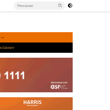
a
sclaimer