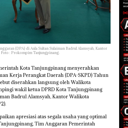
ggaran (DPA) di Aula Sultan Sulaiman Badrul Alamsyah, Kantor
). Foto : Prokompim Tanjungpinang.
erintah Kota Tanjungpinang menyerahkan
uan Kerja Perangkat Daerah (DPA-SKPD) Tahun
ebut diserahkan langsung oleh Walikota
ampingi wakil ketua DPRD Kota Tanjungpinang
aiman Badrul Alamsyah, Kantor Walikota
2).
an apresiasi atas segala usaha yang optimal
Tanjungpinang, Tim Anggaran Pemerintah