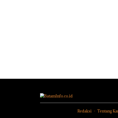
Empat
Proyek Jalan
Lokasi,
RE
Devin:
Martadinata
dan Us
Sekupang
tuntas 
Dikritik,
Aktor
Masih Mulus
Utama
Tapi Diaspal
DPRD
Karimun
Gelar
Paripurna
KUA-PPAS
2027, Fokus
pada
Penguatan
SDM,
Infrastruktur
, dan
Pertumbuha
n Ekonomi
Redaksi
Tentang Ka