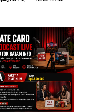
ih Mulus Tapi
Morena Resmi Lapor
a Natuna Keluhka
pal
ke Polda Kepri
Sulit Temui Bupat