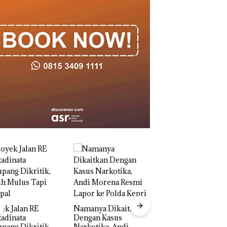
nya Dikaitkan Dengan
s Narkotika, Andi Morena
Dari Mujapati ke Sujapati 17
 Lapor ke Polda Kepri
Bulan Kepemimpinan,Warga
M
Natuna Keluhkan Sulit Temui
T
Bupati
ek Jalan RE
Namanya Dikaitkan
Dari Mujapati ke
adinata
Dengan Kasus
Sujapati 17 Bulan
pang Dikritik,
Narkotika, Andi
Kepemimpinan,Wa