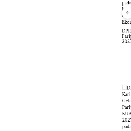
tkan
Dari Mujapati ke
Sujapati 17 Bulan
Viral Promo Spa
i
Kepemimpinan,Warg
Tampilkan Wanita
Lapor
a Natuna Keluhkan
Berpakaian Minim,
DPR
Sulit Temui Bupati
Polisi dan Disparbud
Par
Batam Turun Tangan ‎
2027
Pen
Infr
Per
Eko
ta
Kawal
utan
a di