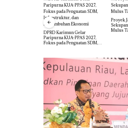
Proyek J
Sekupang
o Spa Tampilkan
Mulus Ta
akaian Minim,
DPRD Karimun Gelar
Disparbud Batam
Paripurna KUA-PPAS 2027,
n ‎
Fokus pada Penguatan SDM,
Infrastruktur, dan
Pertumbuhan Ekonomi