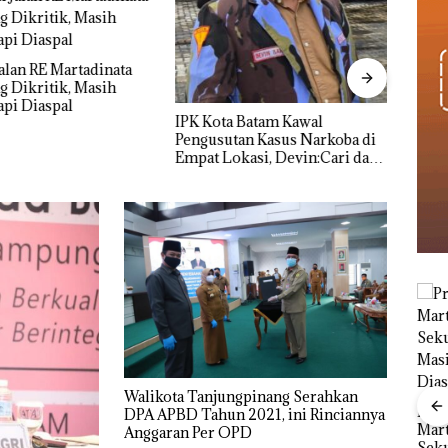
alan RE Martadinata
Nama
 Dikritik, Masih
Kasu
pi Diaspal
Resmi
IPK Kota Batam Kawal
Pengusutan Kasus Narkoba di
Empat Lokasi, Devin:Cari dan
Usut tuntas Siapa Aktor
Utamanya
Carolein Parewang
Walikota Tanjungpinang Serahkan
‘Disemprot’ Hakim,
Viral Promo Spa
Proy
DPA APBD Tahun 2021, ini Rinciannya
Terkait Aksi Rusak
Tampilkan Wanita
Mart
Anggaran Per OPD
Ponsel Wartawan
Berpakaian Minim,
Seku