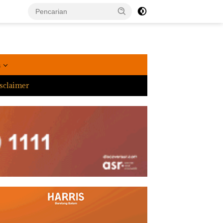
a
sclaimer