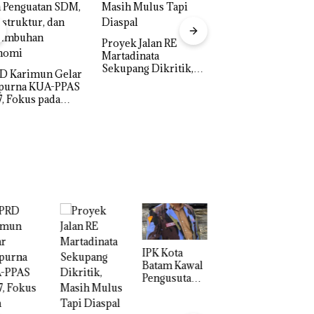
Proyek Jalan RE
Martadinata
Sekupang Dikritik,
D Karimun Gelar
IPK Kota Batam Ka
Masih Mulus Tapi
ipurna KUA-PPAS
Pengusutan Kasus
Diaspal
, Fokus pada
Narkoba di Empat
guatan SDM,
Lokasi, Devin:Cari
astruktur, dan
dan Usut tuntas Si
tumbuhan
Aktor Utamanya
nomi
IPK Kota
Batam Kawal
Pengusutan
Kasus
Narkoba di