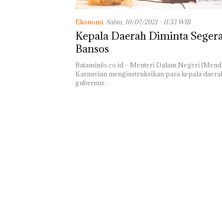
Lomba Menyam
HUT RI Ke-81
Bersama FPPI S
Ekonomi
Sabtu, 10/07/2021 - 11:33 WIB
Turut Hadir An
Kepala Daerah Diminta Seger
DPD RI di Lapa
Bansos
Perempuan Kela
Batam
Bataminfo.co.id – Menteri Dalam Negeri (Menda
Karnavian menginstruksikan para kepala daerah
gubernur…