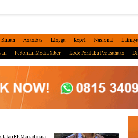
Bintan
Anambas
Lingga
Kepri
Nasional
Lainny
wan
Pedoman Media Siber
Kode Perilaku Perusahaan
Di