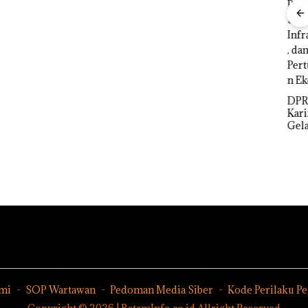
Cari
ut
Namanya
Siapa
Dikaitkan
Dari
Viral Promo
Dengan
Mujapati ke
Spa
nya
Kasus
Sujapati 17
Tampilkan
Narkotika,
Bulan
Wanita
DP
Andi Morena
Kepemimpin
Berpakaian
Kar
Resmi Lapor
an,Warga
Minim, Polisi
Gel
ke Polda
Natuna
dan
Pari
Kepri
Keluhkan
Disparbud
KUA
Sulit Temui
Batam Turun
2027
Bupati
Tangan ‎
pad
Pen
SDM
Infr
, da
Per
n E
mi
SOP Wartawan
Pedoman Media Siber
Kode Perilaku P