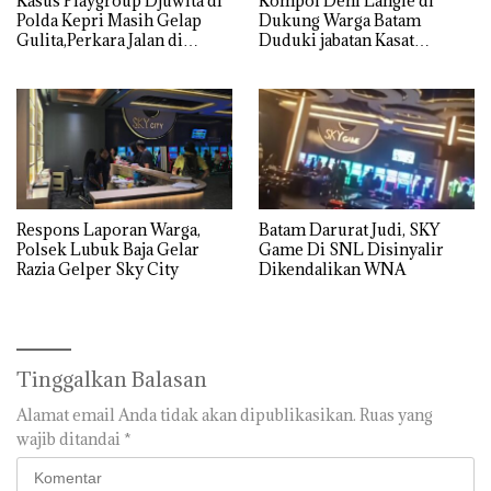
Kasus Playgroup Djuwita di
Kompol Deni Langie di
Polda Kepri Masih Gelap
Dukung Warga Batam
Gulita,Perkara Jalan di
Duduki jabatan Kasat
Tempat
Reskrim Polresta Barelang
Respons Laporan Warga,
Batam Darurat Judi, SKY
Polsek Lubuk Baja Gelar
Game Di SNL Disinyalir
Razia Gelper Sky City
Dikendalikan WNA
Tinggalkan Balasan
Alamat email Anda tidak akan dipublikasikan.
Ruas yang
wajib ditandai
*