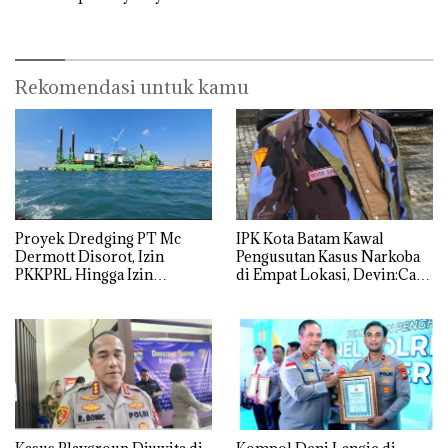
Rekomendasi untuk kamu
Proyek Dredging PT Mc
IPK Kota Batam Kawal
Dermott Disorot, Izin
Pengusutan Kasus Narkoba
PKKPRL Hingga Izin
di Empat Lokasi, Devin:Cari
Lingkungan Dipertanyakan
dan Usut tuntas Siapa Aktor
Utamanya