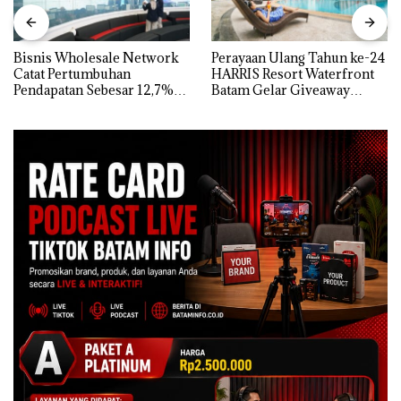
Bisnis Wholesale Network
Perayaan Ulang Tahun ke-24
Catat Pertumbuhan
HARRIS Resort Waterfront
Pendapatan Sebesar 12,7%
Batam Gelar Giveaway
Secara Tahunan
Spesial dan Diskon
Menginap 24%