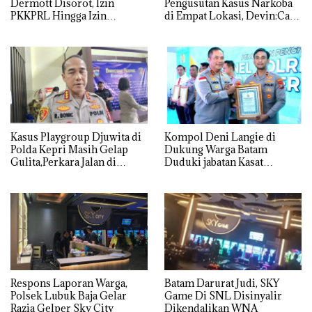
Dermott Disorot, Izin
Pengusutan Kasus Narkoba
PKKPRL Hingga Izin
di Empat Lokasi, Devin:Cari
Lingkungan Dipertanyakan
dan Usut tuntas Siapa Aktor
Utamanya
Kasus Playgroup Djuwita di
Kompol Deni Langie di
Polda Kepri Masih Gelap
Dukung Warga Batam
Gulita,Perkara Jalan di
Duduki jabatan Kasat
Tempat
Reskrim Polresta Barelang
Respons Laporan Warga,
Batam Darurat Judi, SKY
Polsek Lubuk Baja Gelar
Game Di SNL Disinyalir
Razia Gelper Sky City
Dikendalikan WNA