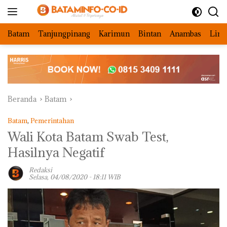
Langsung
ke
konten
Batam
Tanjungpinang
Karimun
Bintan
Anambas
Ling
Beranda
Batam
Batam
,
Pemerintahan
Wali Kota Batam Swab Test,
Hasilnya Negatif
Redaksi
Selasa, 04/08/2020 - 18:11 WIB