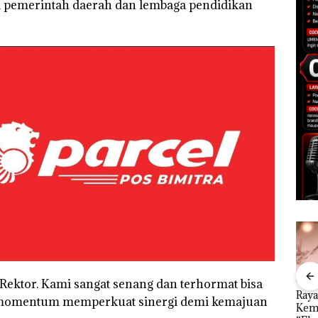
 pemerintah daerah dan lembaga pendidikan
Rektor. Kami sangat senang dan terhormat bisa
”,
Dekan FIKP UMRAH:
Kejari Natuna
Ray
i momentum memperkuat sinergi demi kemajuan
sat
Pengelolaan
Tetapkan Kades
Kem