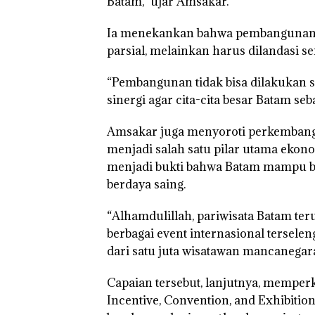
Batam,” ujar Amsakar.
Kibarkan Merah
Dua Kali di Tha
Ia menekankan bahwa pembangunan di
parsial, melainkan harus dilandasi se
“Pembangunan tidak bisa dilakukan s
sinergi agar cita-cita besar Batam se
Amsakar juga menyoroti perkembangan
menjadi salah satu pilar utama ekono
menjadi bukti bahwa Batam mampu be
berdaya saing.
“Alhamdulillah, pariwisata Batam ter
berbagai event internasional terseleng
dari satu juta wisatawan mancanegar
Capaian tersebut, lanjutnya, memperk
Incentive, Convention, and Exhibitio