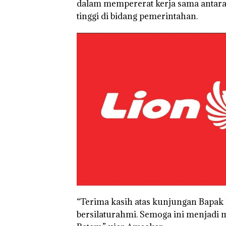
dalam mempererat kerja sama antara
tinggi di bidang pemerintahan.
“Terima kasih atas kunjungan Bapak 
“Double Winner
bersilaturahmi. Semoga ini menjad
Abimanyu Mele