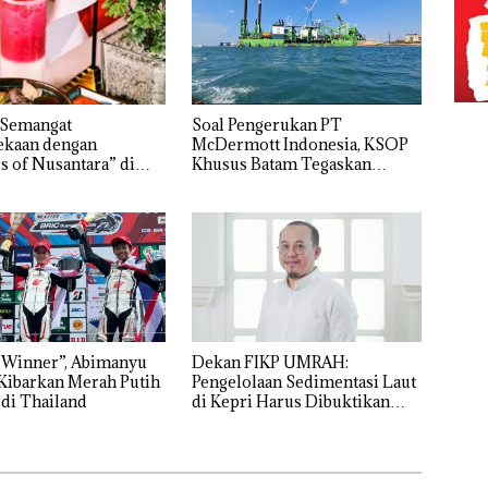
 Semangat
‎Soal Pengerukan PT
kaan dengan
McDermott Indonesia, KSOP
s of Nusantara” di
Khusus Batam Tegaskan
ercure Batam Centre
Perizinan Ada di BP Batam
 Winner”, Abimanyu
Dekan FIKP UMRAH:
Kibarkan Merah Putih
Pengelolaan Sedimentasi Laut
 di Thailand
di Kepri Harus Dibuktikan
Secara Ilmiah, Jangan Sampai
Bertentangan dengan
Konservasi