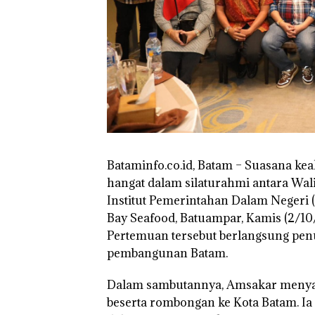
Ilegal di Lingga,
Disembunyikan
Bawah Keramb
untuk Diselun
ke Malaysia
Bataminfo.co.id, Batam – Suasana k
hangat dalam silaturahmi antara Wa
Institut Pemerintahan Dalam Negeri (I
Bay Seafood, Batuampar, Kamis (2/1
Pertemuan tersebut berlangsung pen
pembangunan Batam.
Dalam sambutannya, Amsakar menyam
beserta rombongan ke Kota Batam. Ia