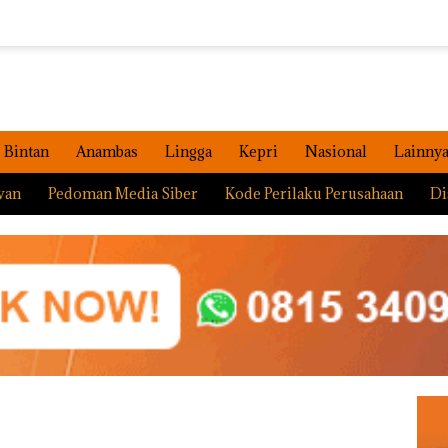
Bintan
Anambas
Lingga
Kepri
Nasional
Lainny
wan
Pedoman Media Siber
Kode Perilaku Perusahaan
Di