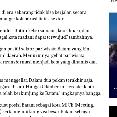
 Putih
Sedimentasi Laut di
Selaut Nonaktif
“Fla
iland
Kepri Harus
sebagai Tersangka
Nusa
Dibuktikan Secara
Korupsi APBDes,
Mer
 era sekarang tidak bisa berjalan secara
Ilmiah, Jangan Sampai
Negara Rugi Rp533
Cen
mangat kolaborasi lintas sektor.
Bertentangan dengan
Juta
Konservasi
endiri. Butuh kebersamaan, koordinasi, dan
bagai kota madani dapat terwujud,” tambahnya.
 positif sektor pariwisata Batam yang kini
mi daerah. Menurutnya, geliat pariwisata
rtransformasi menjadi kota yang dinamis dan
us menggeliat. Dalam dua pekan terakhir saja,
gara di sini. Hingga Oktober ini, tercatat lebih
a telah berkunjung ke Batam,” ungkapnya bangga.
uat posisi Batam sebagai kota MICE (Meeting,
n) serta mendukung visi besar Batam sebagai