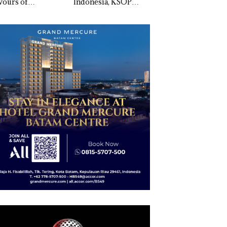
vours of
Indonesia, KSOP
Penyelidikan Lap
ntara” di Grand
Khusus Batam
Anak Dibawa Tanp
cure Batam
Tegaskan Perizinan
Izin: Murni Sengke
tre
Ada di BP Batam
Hak Asuh!