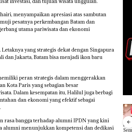
sat investasi, dan tujuan wisata unggulan.
Khairi, menyampaikan apresiasi atas sambutan
emuji pesatnya perkembangan Batam dan
u gerbang utama pariwisata dan ekonomi
a. Letaknya yang strategis dekat dengan Singapura
li dan Jakarta, Batam bisa menjadi ikon baru
memiliki peran strategis dalam menggerakkan
n Kota Paris yang sebagian besar
ata. Dalam kesempatan itu, Halilul juga berbagi
intahan dan ekonomi yang efektif sebagai
.
an rasa bangga terhadap alumni IPDN yang kini
“Double
Dekan FIKP
Kejari
Ray
ra alumni menunjukkan kompetensi dan dedikasi
Winner”,
UMRAH:
Natuna
Sem