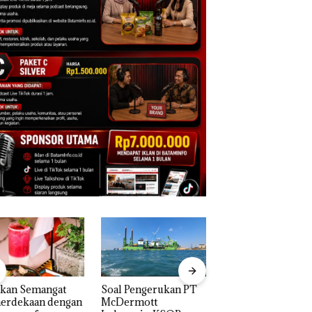
akan Semangat
‎Soal Pengerukan PT
Bukan Pidana, Pol
erdekaan dengan
McDermott
Lubuk Baja Hentik