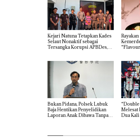
Kejari Natuna Tetapkan Kades
Rayakan
Selaut Nonaktif sebagai
Kemerde
Tersangka Korupsi APBDes,
“Flavour
Negara Rugi Rp533 Juta
Grand M
Bukan Pidana, Polsek Lubuk
“Double
Baja Hentikan Penyelidikan
Melesat 
Laporan Anak Dibawa Tanpa
Dua Kali
Izin: Murni Sengketa Hak
Asuh!