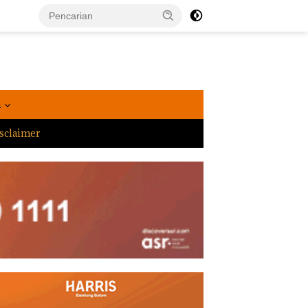
a
sclaimer