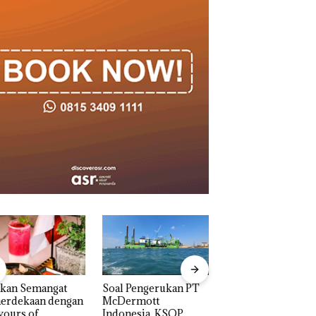
akan Semangat
‎Soal Pengerukan PT
Bukan Pidana, Pol
erdekaan dengan
McDermott
Lubuk Baja Hentik
vours of
Indonesia, KSOP
Penyelidikan Lap