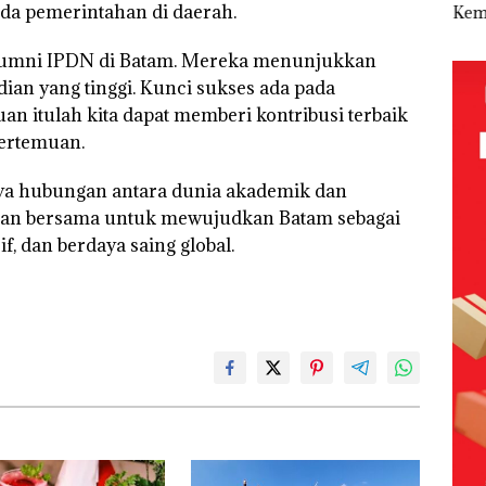
da pemerintahan di daerah.
Abimanyu
Pengelolaan
Tetapkan
Kem
Baja
Melesat
Sedimentasi
Kades Selaut
n d
an
Kibarkan
Laut di Kepri
Nonaktif
“Fla
alumni IPDN di Batam. Mereka menunjukkan
idikan
Merah Putih
Harus
sebagai
Nus
ian yang tinggi. Kunci sukses ada pada
n
Dua Kali di
Dibuktikan
Tersangka
di G
ibawa
Thailand
Secara
Korupsi
Mer
 itulah kita dapat memberi kontribusi terbaik
zin:
Ilmiah,
APBDes,
Bat
pertemuan.
Jangan
Negara Rugi
Cen
ta
Sampai
Rp533 Juta
uh!
Bertentangan
nya hubungan antara dunia akademik dan
dengan
ngan bersama untuk mewujudkan Batam sebagai
Konservasi
f, dan berdaya saing global.