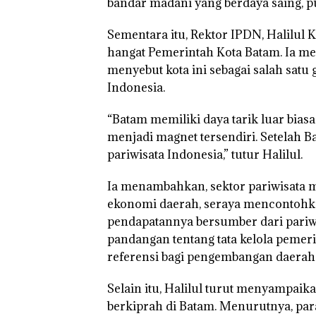
bandar madani yang berdaya saing, pu
Sementara itu, Rektor IPDN, Halilul 
hangat Pemerintah Kota Batam. Ia m
menyebut kota ini sebagai salah sat
Indonesia.
“Batam memiliki daya tarik luar bias
menjadi magnet tersendiri. Setelah Ba
pariwisata Indonesia,” tutur Halilul.
Ia menambahkan, sektor pariwisata 
ekonomi daerah, seraya mencontohka
pendapatannya bersumber dari pariwis
pandangan tentang tata kelola pemer
referensi bagi pengembangan daerah
Selain itu, Halilul turut menyampaik
Rayakan
‎Soal
Bukan
berkiprah di Batam. Menurutnya, pa
Semangat
Pengerukan
Pidana,