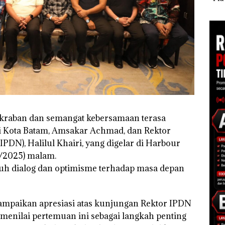
di Batam
sebagai Tersangka
Nusa
 di
Korupsi APBDes,
Mer
ah
Negara Rugi Rp533
Cen
dupkan
Juta
eakraban dan semangat kebersamaan terasa
li Kota Batam, Amsakar Achmad, dan Rektor
PDN), Halilul Khairi, yang digelar di Harbour
0/2025) malam.
uh dialog dan optimisme terhadap masa depan
paikan apresiasi atas kunjungan Rektor IPDN
 menilai pertemuan ini sebagai langkah penting