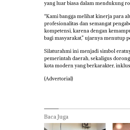
yang luar biasa dalam mendukung ro
Kemerdekaa
PT
Polsek
n dengan
McDermott
Lubuk 
“Flavours of
Indonesia,
Hentik
“Kami bangga melihat kinerja para 
Nusantara”
KSOP
Penyel
profesionalitas dan semangat pengabd
di Grand
Khusus
Lapora
Mercure
Batam
Anak D
kompetensi, karena dengan kemampuan
Batam
Tegaskan
Tanpa I
bagi masyarakat,” ujarnya menutup 
Centre
Perizinan
Murni
Ada di BP
Sengke
Batam
Hak As
Silaturahmi ini menjadi simbol erat
pemerintah daerah, sekaligus doro
kota modern yang berkarakter, inklusi
(Advertorial)
Baca Juga