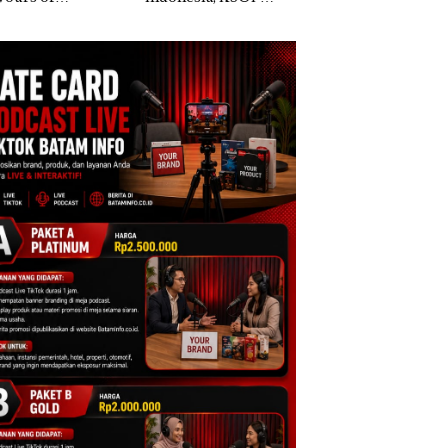
ntara” di Grand
Khusus Batam
Anak Dibawa Tanp
cure Batam
Tegaskan Perizinan
Izin: Murni Sengke
tre
Ada di BP Batam
Hak Asuh!