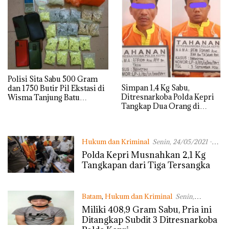
Polisi Sita Sabu 500 Gram
Simpan 1,4 Kg Sabu,
dan 1750 Butir Pil Ekstasi di
Ditresnarkoba Polda Kepri
Wisma Tanjung Batu
Tangkap Dua Orang di
Karimun
Batam
Hukum dan Kriminal
Senin, 24/05/2021 -
13:38 WIB
Polda Kepri Musnahkan 2,1 Kg
Tangkapan dari Tiga Tersangka
Batam
,
Hukum dan Kriminal
Senin,
08/03/2021 - 13:47 WIB
Miliki 408,9 Gram Sabu, Pria ini
Ditangkap Subdit 3 Ditresnarkoba