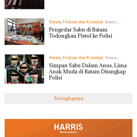
Batam
,
Hukum dan Kriminal
Kamis,
06/08/2020 - 13:07 WIB
Pengedar Sabu di Batam
Todongkan Pistol ke Polisi
Batam
,
Hukum dan Kriminal
Selasa,
04/08/2020 - 18:32 WIB
Simpan Sabu Dalam Anus, Lima
Anak Muda di Batam Ditangkap
Polisi
Selengkapnya