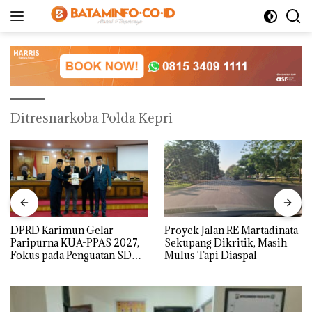
Langsung
ke
konten
Ditresnarkoba Polda Kepri
DPRD Karimun Gelar
Proyek Jalan RE Martadinata
Paripurna KUA-PPAS 2027,
Sekupang Dikritik, Masih
Fokus pada Penguatan SDM,
Mulus Tapi Diaspal
Infrastruktur, dan
Pertumbuhan Ekonomi