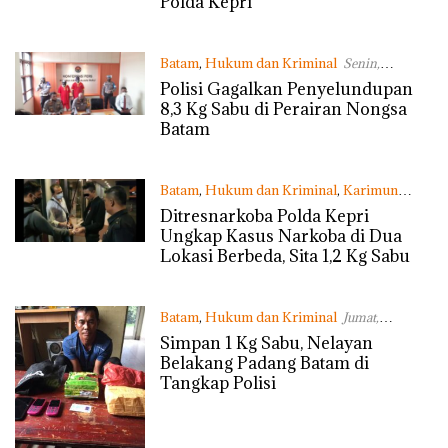
Polda Kepri
Batam
,
Hukum dan Kriminal
Senin,
30/11/2020 - 16:02 WIB
Polisi Gagalkan Penyelundupan
8,3 Kg Sabu di Perairan Nongsa
Batam
Batam
,
Hukum dan Kriminal
,
Karimun
Rabu, 18/11/2020 - 10:15 WIB
Ditresnarkoba Polda Kepri
Ungkap Kasus Narkoba di Dua
Lokasi Berbeda, Sita 1,2 Kg Sabu
Batam
,
Hukum dan Kriminal
Jumat,
18/09/2020 - 11:48 WIB
Simpan 1 Kg Sabu, Nelayan
Belakang Padang Batam di
Tangkap Polisi