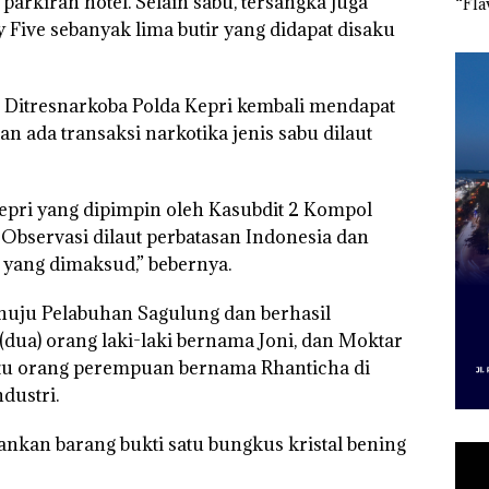
 parkiran hotel. Selain sabu, tersangka juga
 Putih
Sedimentasi Laut di
Selaut Nonaktif
“Fla
iland
Kepri Harus
sebagai Tersangka
Nusa
Five sebanyak lima butir yang didapat disaku
Dibuktikan Secara
Korupsi APBDes,
Mer
Ilmiah, Jangan Sampai
Negara Rugi Rp533
Cen
Bertentangan dengan
Juta
Konservasi
n, Ditresnarkoba Polda Kepri kembali mendapat
n ada transaksi narkotika jenis sabu dilaut
epri yang dipimpin oleh Kasubdit 2 Kompol
Observasi dilaut perbatasan Indonesia dan
 yang dimaksud,” bebernya.
enuju Pelabuhan Sagulung dan berhasil
ua) orang laki-laki bernama Joni, dan Moktar
atu orang perempuan bernama Rhanticha di
dustri.
mankan barang bukti satu bungkus kristal bening