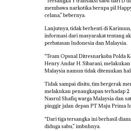
“Tersangka Y transaksi sabu dari D di
Kibarkan Merah
Dua Kali di Tha
membawa narkotika berupa pil Happy 
celana,” bebernya.
Lanjutnya, tidak berhenti di Karimu
informasi dari masyarakat tentang aka
perbatasan Indonesia dan Malaysia.
“Team Opsnal Ditresnarkoba Polda K
Henry Andar H. Sibarani, melakukan 
Malaysia namun tidak ditemukan hal
Tidak sampai disitu, tim bergerak m
melakukan penangkapan terhadap 2 (d
Nasrul Shafiq warga Malaysia dan s
pinggir jalan depan PT Maju Prima In
“Dari tiga tersangka ini berhasil dia
diduga sabu,” imbuhnya.