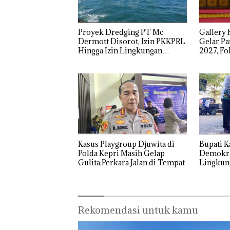
Kemerdekaa
PT
Polsek
n dengan
McDermott
Lubuk 
“Flavours of
Indonesia,
Hentik
Proyek Dredging PT Mc
Gallery
Nusantara”
KSOP
Penyel
Dermott Disorot, Izin PKKPRL
Gelar P
di Grand
Khusus
Lapora
Hingga Izin Lingkungan
2027, Fo
Mercure
Batam
Anak D
Dipertanyakan
SDM, Inf
Batam
Tegaskan
Tanpa I
Pertumb
Centre
Perizinan
Murni
Ada di BP
Sengke
Batam
Hak As
Kasus Playgroup Djuwita di
Bupati K
Polda Kepri Masih Gelap
Demokra
Gulita,Perkara Jalan di Tempat
Lingkun
Rekomendasi untuk kamu