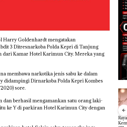
ol Harry Goldenhardt mengatakan
dit 3 Ditresnarkoba Polda Kepri di Tanjung
n dari Kamar Hotel Karimun City. Mereka yang
rena membawa narkotika jenis sabu ke dalam
ry didampingi Dirnarkoba Polda Kepri Kombes
/2020) sore.
 dan berhasil mengamankan satu orang laki-
itu ke Y di parkiran Hotel Karimun City dengan
”,
Dekan FIKP UMRAH:
Kejari Natuna
Ray
sat
Pengelolaan
Tetapkan Kades
Kem