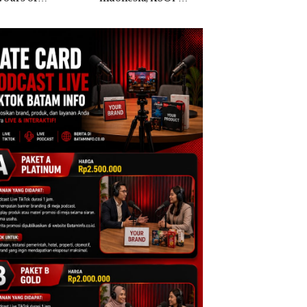
ntara” di Grand
Khusus Batam
Anak Dibawa Tanp
cure Batam
Tegaskan Perizinan
Izin: Murni Sengke
tre
Ada di BP Batam
Hak Asuh!