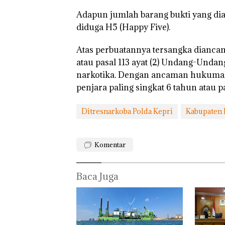
Adapun jumlah barang bukti yang diam
diduga H5 (Happy Five).
Atas perbuatannya tersangka diancam d
atau pasal 113 ayat (2) Undang-Undan
narkotika. Dengan ancaman hukuman
penjara paling singkat 6 tahun atau p
Ditresnarkoba Polda Kepri
Kabupaten
Komentar
Baca Juga
Rayakan
‎Soal
Bukan
Semangat
Pengerukan
Pidana,