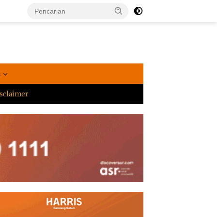
a
sclaimer