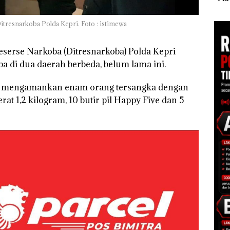
di Batam
sebagai Tersangka
Nusa
 di
Korupsi APBDes,
Mer
tresnarkoba Polda Kepri. Foto : istimewa
ah
Negara Rugi Rp533
Cen
dupkan
Juta
eserse Narkoba (Ditresnarkoba) Polda Kepri
 di dua daerah berbeda, belum lama ini.
as mengamankan enam orang tersangka dengan
rat 1,2 kilogram, 10 butir pil Happy Five dan 5