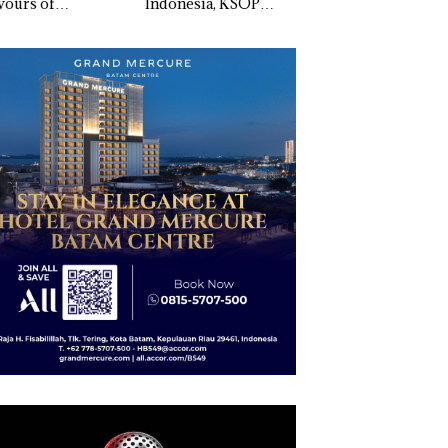
vours of
Indonesia, KSOP
Penyelidikan Lap
ntara” di Grand
Khusus Batam
Anak Dibawa Tanp
cure Batam
Tegaskan Perizinan
Izin: Murni Sengke
tre
Ada di BP Batam
Hak Asuh!