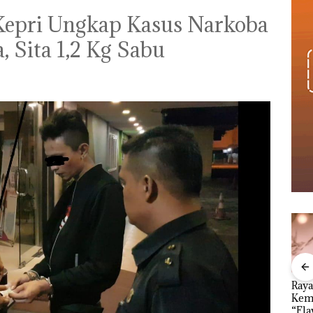
Kepri Ungkap Kasus Narkoba
, Sita 1,2 Kg Sabu
an
Menteri ATR Nusron
Kejari Natuna
Ray
1,6
Wahid Sorot Skandal
Tetapkan Kades
Kem
h
Jual-Beli Kavling Laut
Selaut Nonaktif
“Fla