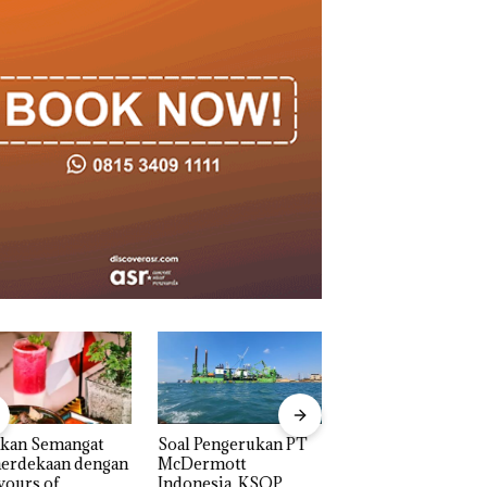
akan Semangat
‎Soal Pengerukan PT
Bukan Pidana, Pol
erdekaan dengan
McDermott
Lubuk Baja Hentik
vours of
Indonesia, KSOP
Penyelidikan Lap