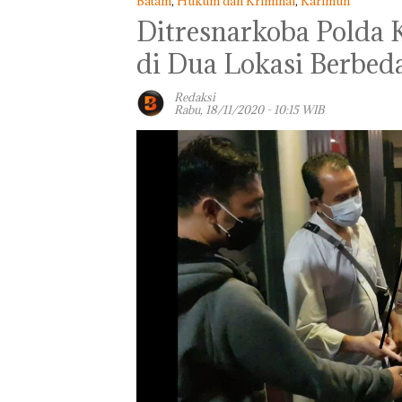
Batam
,
Hukum dan Kriminal
,
Karimun
Ditresnarkoba Polda 
di Dua Lokasi Berbeda
Redaksi
Rabu, 18/11/2020 - 10:15 WIB
TNI AL Gagalk
Penyelundupan 
Ton Pasir Tima