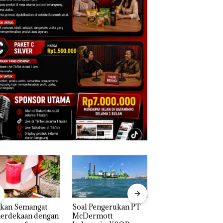
akan Semangat
‎Soal Pengerukan PT
Bukan Pidana, Pol
erdekaan dengan
McDermott
Lubuk Baja Hentik