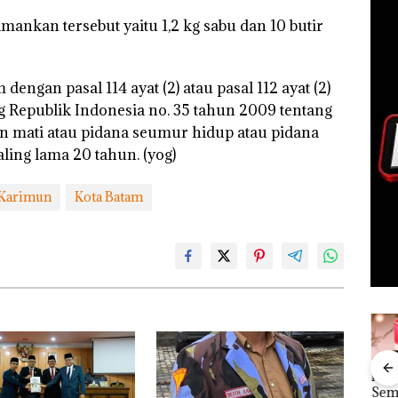
ankan tersebut yaitu 1,2 kg sabu dan 10 butir
engan pasal 114 ayat (2) atau pasal 112 ayat (2)
g Republik Indonesia no. 35 tahun 2009 tentang
 mati atau pidana seumur hidup atau pidana
aling lama 20 tahun. (yog)
 Karimun
Kota Batam
“Double
Dekan FIKP
Kejari
Ray
Winner”,
UMRAH:
Natuna
Sem