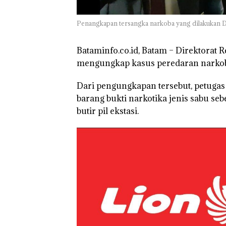
Ilegal di Lingga,
Disembunyikan
Penangkapan tersangka narkoba yang dilakukan Di
Bawah Keramb
untuk Diselun
ke Malaysia
Bataminfo.co.id, Batam –
Direktorat R
mengungkap kasus peredaran narkoba
Dari pengungkapan tersebut, petug
barang bukti narkotika jenis sabu sebe
butir pil ekstasi.