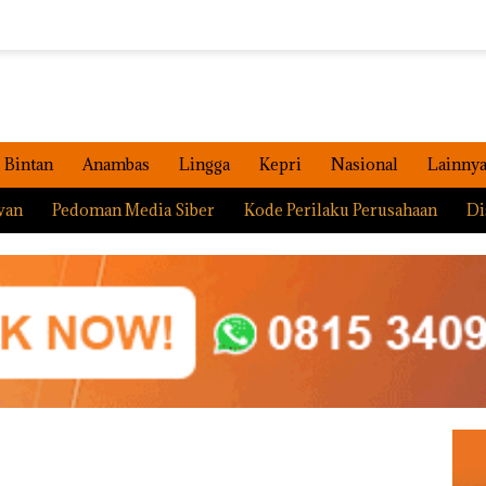
Bintan
Anambas
Lingga
Kepri
Nasional
Lainny
wan
Pedoman Media Siber
Kode Perilaku Perusahaan
Di