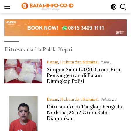
Langsung
ke
konten
Ditresnarkoba Polda Kepri
Batam
,
Hukum dan Kriminal
Rabu,
13/05/2020 - 11:31 WIB
Simpan Sabu 100,56 Gram, Pria
Pengangguran di Batam
Ditangkap Polisi
Batam
,
Hukum dan Kriminal
Selasa,
12/05/2020 - 19:17 WIB
Ditresnarkoba Tangkap Pengedar
Narkoba, 25,52 Gram Sabu
Diamankan