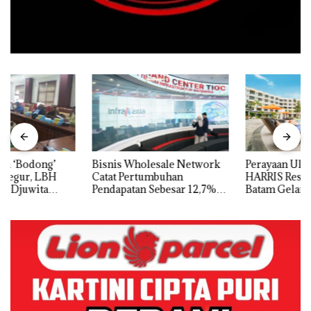
Bisnis Wholesale Network
Perayaan Ulang Tahun ke-24
Catat Pertumbuhan
HARRIS Resort Waterfront
Pendapatan Sebesar 12,7%
Batam Gelar Giveaway
Secara Tahunan
Spesial dan Diskon
Menginap 24%