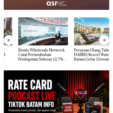
Bisnis Wholesale Network
Perayaan Ulang Tahun ke-24
Catat Pertumbuhan
HARRIS Resort Waterfront
Pendapatan Sebesar 12,7%
Batam Gelar Giveaway
Secara Tahunan
Spesial dan Diskon
Menginap 24%