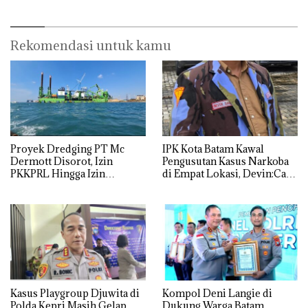
Rekomendasi untuk kamu
Proyek Dredging PT Mc
IPK Kota Batam Kawal
Dermott Disorot, Izin
Pengusutan Kasus Narkoba
PKKPRL Hingga Izin
di Empat Lokasi, Devin:Cari
Lingkungan Dipertanyakan
dan Usut tuntas Siapa Aktor
Utamanya
Kasus Playgroup Djuwita di
Kompol Deni Langie di
Polda Kepri Masih Gelap
Dukung Warga Batam