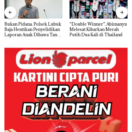
Bukan Pidana, Polsek Lubuk
“Double Winner”, Abimanyu
Baja Hentikan Penyelidikan
Melesat Kibarkan Merah
Laporan Anak Dibawa Tanpa
Putih Dua Kali di Thailand
Izin: Murni Sengketa Hak
Asuh!