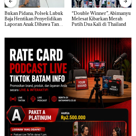
Bukan Pidana, Polsek Lubuk
“Double Winner”, Abimanyu
Baja Hentikan Penyelidikan
Melesat Kibarkan Merah
Laporan Anak Dibawa Tanpa
Putih Dua Kali di Thailand
Izin: Murni Sengketa Hak
Asuh!