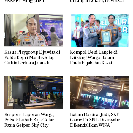
PKKPRL Hingga Izin
di Empat Lokasi, Devin:Cari
Lingkungan Dipertanyakan
dan Usut tuntas Siapa Aktor
Utamanya
Kasus Playgroup Djuwita di
Kompol Deni Langie di
Polda Kepri Masih Gelap
Dukung Warga Batam
Gulita,Perkara Jalan di
Duduki jabatan Kasat
Tempat
Reskrim Polresta Barelang
Respons Laporan Warga,
Batam Darurat Judi, SKY
Polsek Lubuk Baja Gelar
Game Di SNL Disinyalir
Razia Gelper Sky City
Dikendalikan WNA