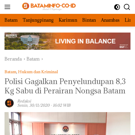
Langsung
ke
konten
Batam
Tanjungpinang
Karimun
Bintan
Anambas
Ling
Beranda
Batam
Batam
,
Hukum dan Kriminal
Polisi Gagalkan Penyelundupan 8,3
Kg Sabu di Perairan Nongsa Batam
Redaksi
Senin, 30/11/2020 - 16:02 WIB