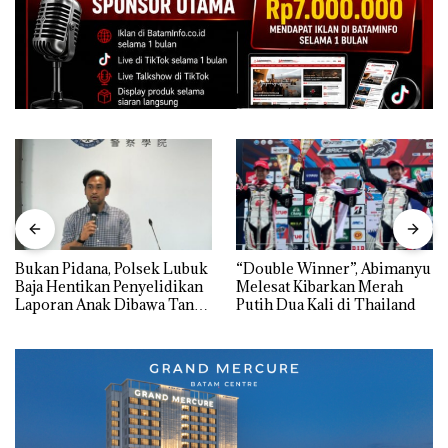
Bukan Pidana, Polsek Lubuk
“Double Winner”, Abimanyu
Baja Hentikan Penyelidikan
Melesat Kibarkan Merah
Laporan Anak Dibawa Tanpa
Putih Dua Kali di Thailand
Izin: Murni Sengketa Hak
Asuh!