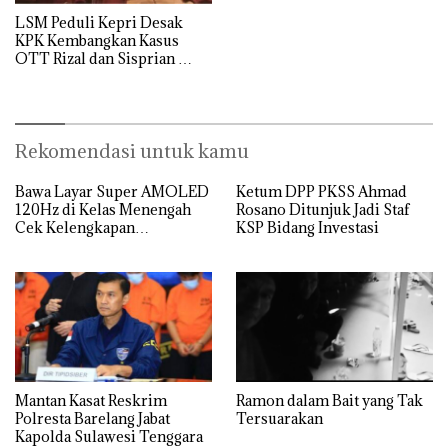
LSM Peduli Kepri Desak
KPK Kembangkan Kasus
OTT Rizal dan Sisprian
Hingga Ke Batam
Rekomendasi untuk kamu
Bawa Layar Super AMOLED
Ketum DPP PKSS Ahmad
120Hz di Kelas Menengah
Rosano Ditunjuk Jadi Staf
Cek Kelengkapan
KSP Bidang Investasi
Spesifikasi Samsung Galaxy
A25
Mantan Kasat Reskrim
Ramon dalam Bait yang Tak
Polresta Barelang Jabat
Tersuarakan
Kapolda Sulawesi Tenggara