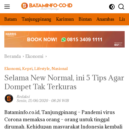
Langsung
ke
konten
Batam
Tanjungpinang
Karimun
Bintan
Anambas
Ling
Beranda
Ekonomi
Ekonomi
,
Kepri
,
Lifestyle
,
Nasional
Selama New Normal, ini 5 Tips Agar
Dompet Tak Terkuras
Redaksi
Senin, 15/06/2020 - 08:26 WIB
Bataminfo.co.id, Tanjungpinang
– Pandemi virus
Corona memaksa orang – orang untuk tinggal
dirumah. Kehidupan masyarakat Indonesia kembali