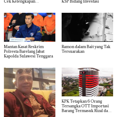
Cek Kelengkapan
KSP Bidang Investasi
Spesifikasi Samsung Galaxy
A25
Mantan Kasat Reskrim
Ramon dalam Bait yang Tak
Polresta Barelang Jabat
Tersuarakan
Kapolda Sulawesi Tenggara
KPK Tetapkan 6 Orang
Tersangka OTT Importasi
Barang Termasuk Rizal dan
Sisprian Subiaksono