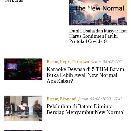
Terkuras
Dunia Usaha dan Masyarakat
Harus Komitmen Patuhi
Protokol Covid-19
Batam
,
Kepri
,
Peristiwa
Senin, 08/06/2020 -
08:09 WIB
Karaoke Dewasa di 5 THM Batam
Buka Lebih Awal, New Normal
Apa Kabar?
Batam
,
Ekonomi
Jumat, 05/06/2020 - 17:42
WIB
Pelabuhan di Batam Diminta
Bersiap Menyambut New Normal