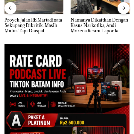
Proyek Jalan RE Martadinata
Namanya Dikaitkan Dengan
Sekupang Dikritik, Masih
Kasus Narkotika, Andi
Mulus Tapi Diaspal
Morena Resmi Lapor ke
Polda Kepri