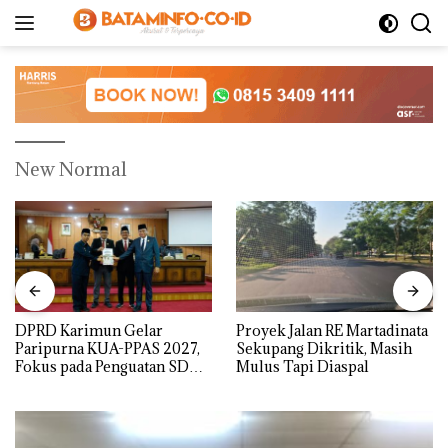
Langsung
ke
konten
New Normal
DPRD Karimun Gelar
Proyek Jalan RE Martadinata
Paripurna KUA-PPAS 2027,
Sekupang Dikritik, Masih
Fokus pada Penguatan SDM,
Mulus Tapi Diaspal
Infrastruktur, dan
Pertumbuhan Ekonomi