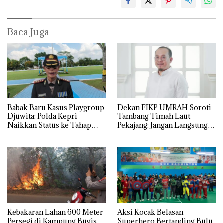
Baca Juga
Babak Baru Kasus Playgroup
Dekan FIKP UMRAH Soroti
Djuwita: Polda Kepri
Tambang Timah Laut
Naikkan Status ke Tahap
Pekajang: Jangan Langsung
Penyidikan!
Bicara Kerugian, Buktikan
Dulu Kerusakan
Lingkungannya
Kebakaran Lahan 600 Meter
Aksi Kocak Belasan
Persegi di Kampung Bugis,
Superhero Bertanding Bulu