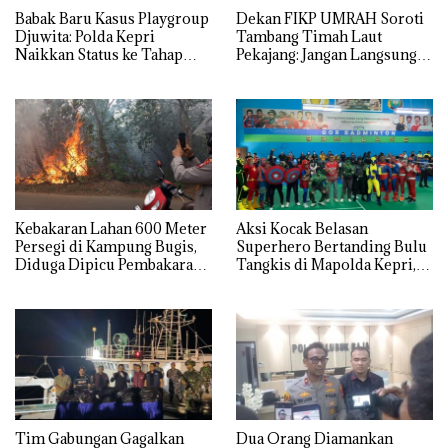
Babak Baru Kasus Playgroup
Dekan FIKP UMRAH Soroti
Djuwita: Polda Kepri
Tambang Timah Laut
Naikkan Status ke Tahap
Pekajang: Jangan Langsung
Penyidikan!
Bicara Kerugian, Buktikan
Dulu Kerusakan
Lingkungannya
Kebakaran Lahan 600 Meter
Aksi Kocak Belasan
Persegi di Kampung Bugis,
Superhero Bertanding Bulu
Diduga Dipicu Pembakaran
Tangkis di Mapolda Kepri,
Sampah
Sambut HUT RI Ke-81
Tim Gabungan Gagalkan
Dua Orang Diamankan