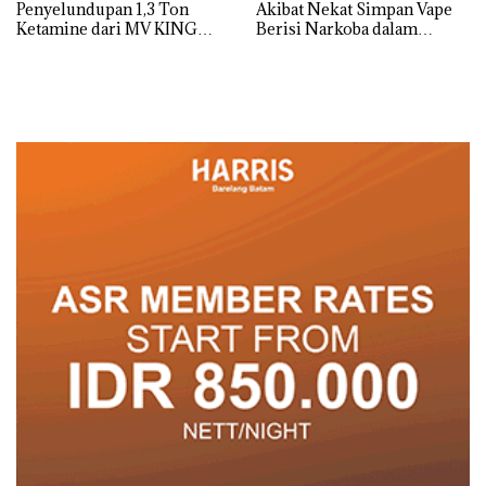
Penyelundupan 1,3 Ton
Akibat Nekat Simpan Vape
Ketamine dari MV KING
Berisi Narkoba dalam
Kulkas, Kapolsek: Diedarkan
dengan Harga 2,5