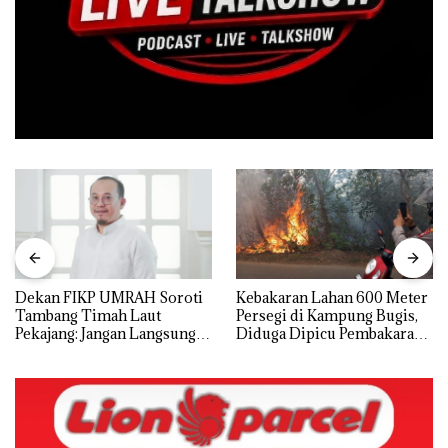
Dekan FIKP UMRAH Soroti
Kebakaran Lahan 600 Meter
Tambang Timah Laut
Persegi di Kampung Bugis,
Pekajang: Jangan Langsung
Diduga Dipicu Pembakaran
Bicara Kerugian, Buktikan
Sampah
Dulu Kerusakan
Lingkungannya