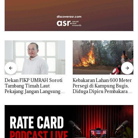
Dekan FIKP UMRAH Soroti
Kebakaran Lahan 600 Meter
Tambang Timah Laut
Persegi di Kampung Bugis,
Pekajang: Jangan Langsung
Diduga Dipicu Pembakaran
Bicara Kerugian, Buktikan
Sampah
Dulu Kerusakan
Lingkungannya