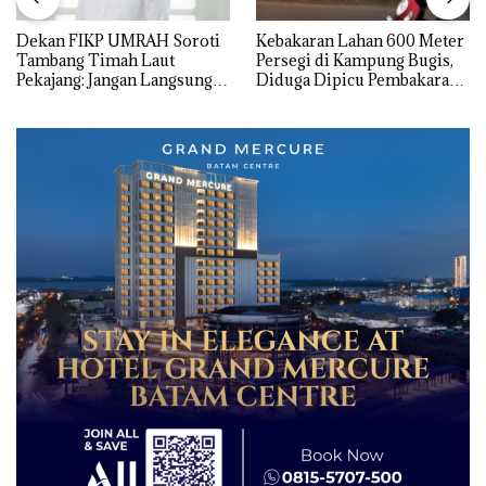
Dekan FIKP UMRAH Soroti
Kebakaran Lahan 600 Meter
Tambang Timah Laut
Persegi di Kampung Bugis,
Pekajang: Jangan Langsung
Diduga Dipicu Pembakaran
Bicara Kerugian, Buktikan
Sampah
Dulu Kerusakan
Lingkungannya