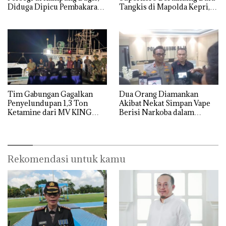
Diduga Dipicu Pembakaran
Tangkis di Mapolda Kepri,
Sampah
Sambut HUT RI Ke-81
Tim Gabungan Gagalkan
Dua Orang Diamankan
Penyelundupan 1,3 Ton
Akibat Nekat Simpan Vape
Ketamine dari MV KING
Berisi Narkoba dalam
Kulkas, Kapolsek: Diedarkan
dengan Harga 2,5
Rekomendasi untuk kamu