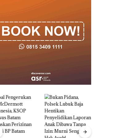
“Double Winner”,
Abimanyu Melesat
Kibarkan Merah Putih