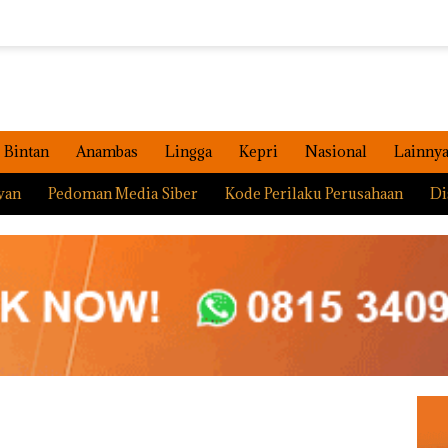
Bintan
Anambas
Lingga
Kepri
Nasional
Lainny
wan
Pedoman Media Siber
Kode Perilaku Perusahaan
Di