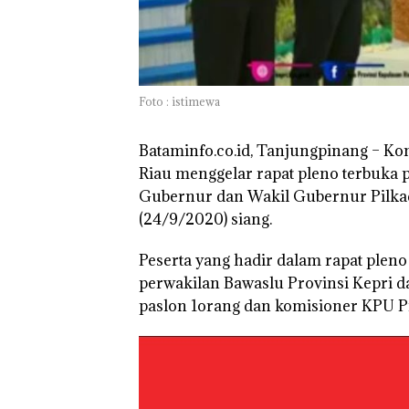
Kunjungi Kepri,
Amsakar Sambu
Batam Sebelum
Bertolak ke Lin
Foto : istimewa
Bataminfo.co.id, Tanjungpinang –
Kom
Riau menggelar rapat pleno terbuka
Gubernur dan Wakil Gubernur Pilkad
(24/9/2020) siang.
Peserta yang hadir dalam rapat pleno
perwakilan Bawaslu Provinsi Kepri 
paslon 1orang dan komisioner KPU Pr