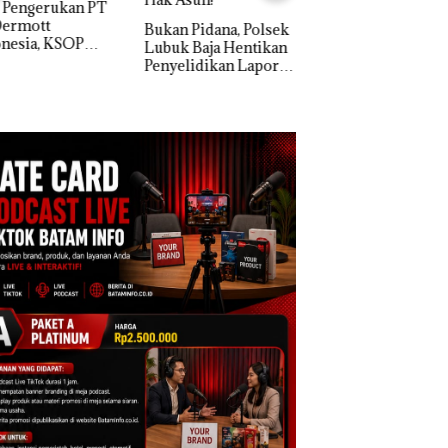
Dua Kali di Thailand
n Pidana, Polsek
k Baja Hentikan
Dekan FIKP UMRA
elidikan Laporan
Pengelolaan
k Dibawa Tanpa
Sedimentasi Laut 
: Murni Sengketa
Kepri Harus
Asuh!
Dibuktikan Secara
Ilmiah, Jangan Sa
Bertentangan den
Konservasi