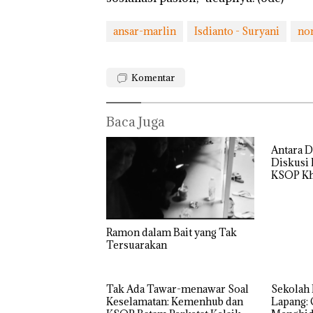
ansar-marlin
Isdianto - Suryani
no
Puluhan Tahun
Komentar
‘Bodong’ Tapi
Ditegur, LBH D
Sekolah Djuwit
Baca Juga
Batam Segera
Ditutup!
Antara D
Diskusi
KSOP Kh
Ramon dalam Bait yang Tak
Tersuarakan
Tak Ada Tawar-menawar Soal
Sekolah 
Keselamatan: Kemenhub dan
Lapang: 