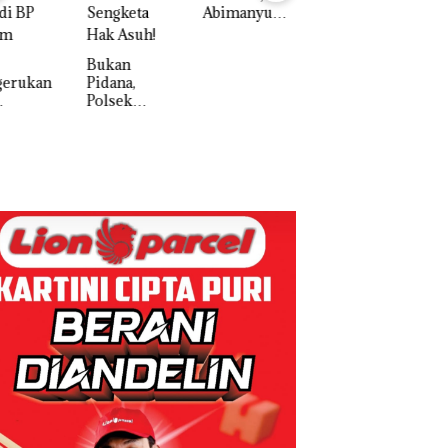
Abimanyu
Melesat
Puluhan
Kibarkan
Tahun
an
Merah Putih
‘Bodong’
na,
Dua Kali di
Tapi Cuma
ek
Thailand
Ditegur, LBH
k Baja
Dekan FIKP
Desak
tikan
UMRAH:
Sekolah
elidikan
Pengelolaan
Djuwita
oran
Sedimentasi
Batam
k Dibawa
Laut di Kepri
Segera
a Izin:
Harus
Ditutup!
ni
Dibuktikan
gketa
Secara
Asuh!
Ilmiah,
Jangan
Sampai
Bertentangan
dengan
Konservasi