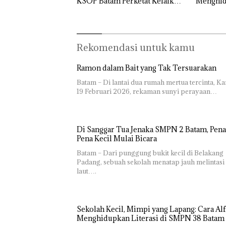
KSOP Batam Perketat Kelaikan
Menghidu
Kapal Jelang Lebaran 2026
SMPN 38
Rekomendasi untuk kamu
Ramon dalam Bait yang Tak Tersuarakan
Batam – Di lantai dua rumah mertua tercinta, Ka
19 Februari 2026, rekaman sunyi perayaan…
Di Sanggar Tua Jenaka SMPN 2 Batam, Pena
Pena Kecil Mulai Bicara
Batam – Dari punggung bukit kecil di Belakang
Padang, sebuah sekolah menatap jauh melintasi
laut….
Sekolah Kecil, Mimpi yang Lapang: Cara Alf
“Double
Menghidupkan Literasi di SMPN 38 Batam
Winner”,