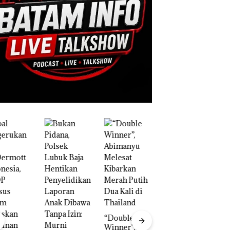
B
W
N
C
P
n
S
“Double
1
Winner”,
T