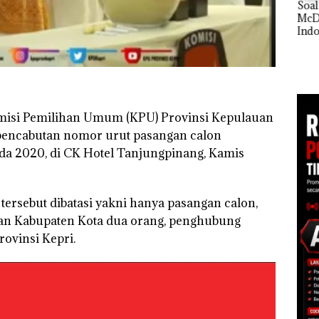
Tampilkan Wanita
‎Soal Pengerukan PT
t di
Berpakaian Minim,
McDermott
Buka
Polisi dan Disparbud
Indonesia, KSOP
Lubu
gga
Batam Turun Tangan ‎
Khusus Batam
Peny
Tegaskan Perizinan
Ana
Ada di BP Batam
Izin
Hak 
isi Pemilihan Umum (KPU) Provinsi Kepulauan
 pencabutan nomor urut pasangan calon
a 2020, di CK Hotel Tanjungpinang, Kamis
 tersebut dibatasi yakni hanya pasangan calon,
dan Kabupaten Kota dua orang, penghubung
ovinsi Kepri.