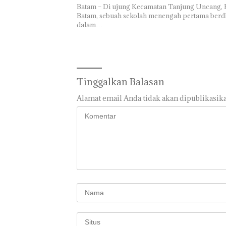
Abimanyu
Batam – Di ujung Kecamatan Tanjung Uncang, 
Melesat
Batam, sebuah sekolah menengah pertama berdi
Kibarkan
dalam…
Bukan
Merah Putih
Pidana,
Dua Kali di
Polsek
Thailand
Lubuk Baja
Dekan 
Hentikan
UMRAH
Penyelidikan
Tinggalkan Balasan
Pengel
Laporan
Sedime
Anak Dibawa
Alamat email Anda tidak akan dipublikasika
Laut di
Tanpa Izin:
Harus
Murni
Dibukt
Sengketa
Secara
Hak Asuh!
Ilmiah,
Jangan
Sampa
Berten
dengan
Konser