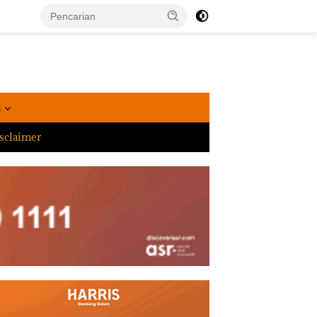
a
sclaimer