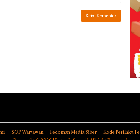
mi
SOP Wartawan
Pedoman Media Siber
Kode Perilaku P