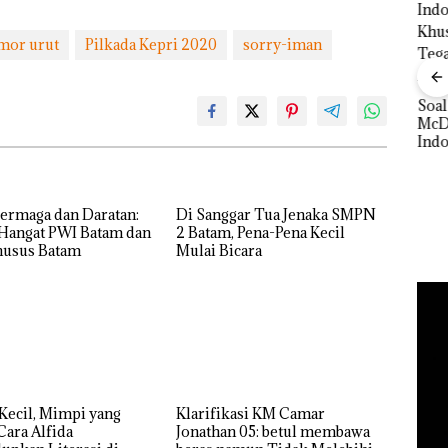
mor urut
Pilkada Kepri 2020
sorry-iman
Bisnis Wholesale
Network Catat
Pertumbuhan
‎Soal Pengerukan PT
Pendapatan Sebesar
 Cuma
McDermott
Buka
12,7% Secara
esak
Indonesia, KSOP
Lubu
Tahunan
a
Khusus Batam
Peny
Tegaskan Perizinan
Ana
Ada di BP Batam
Izin
ermaga dan Daratan:
Di Sanggar Tua Jenaka SMPN
Hak 
 Hangat PWI Batam dan
2 Batam, Pena-Pena Kecil
usus Batam
Mulai Bicara
Kecil, Mimpi yang
Klarifikasi KM Camar
Cara Alfida
Jonathan 05: betul membawa