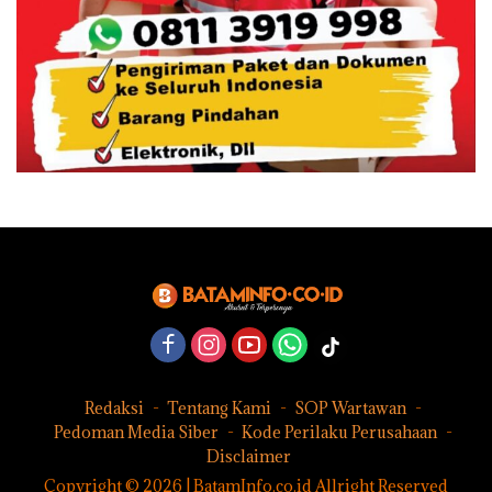
Redaksi
Tentang Kami
SOP Wartawan
Pedoman Media Siber
Kode Perilaku Perusahaan
Disclaimer
Copyright © 2026 | BatamInfo.co.id Allright Reserved