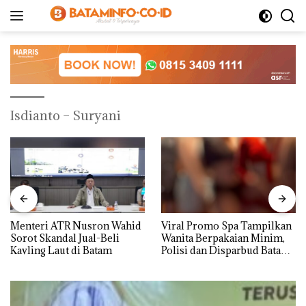
Langsung
ke
konten
Isdianto – Suryani
Menteri ATR Nusron Wahid
Viral Promo Spa Tampilkan
Sorot Skandal Jual-Beli
Wanita Berpakaian Minim,
Kavling Laut di Batam
Polisi dan Disparbud Batam
Turun Tangan ‎