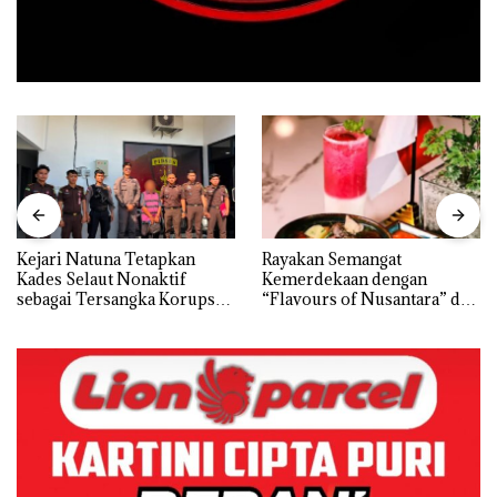
Kejari Natuna Tetapkan
Rayakan Semangat
Kades Selaut Nonaktif
Kemerdekaan dengan
sebagai Tersangka Korupsi
“Flavours of Nusantara” di
APBDes, Negara Rugi Rp533
Grand Mercure Batam
Juta
Centre