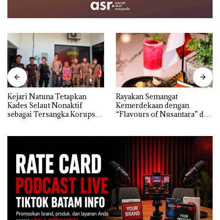
Kejari Natuna Tetapkan
Rayakan Semangat
Kades Selaut Nonaktif
Kemerdekaan dengan
sebagai Tersangka Korupsi
“Flavours of Nusantara” di
APBDes, Negara Rugi Rp533
Grand Mercure Batam
Juta
Centre