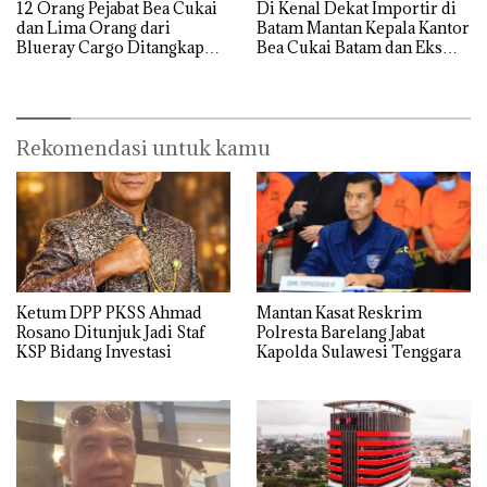
12 Orang Pejabat Bea Cukai
Di Kenal Dekat Importir di
dan Lima Orang dari
Batam Mantan Kepala Kantor
Blueray Cargo Ditangkap
Bea Cukai Batam dan Eks
saat OTT Pejabat Bea Cukai
Kabid P2 Bea Cukai Batam di
OTT KPK
Rekomendasi untuk kamu
Ketum DPP PKSS Ahmad
Mantan Kasat Reskrim
Rosano Ditunjuk Jadi Staf
Polresta Barelang Jabat
KSP Bidang Investasi
Kapolda Sulawesi Tenggara