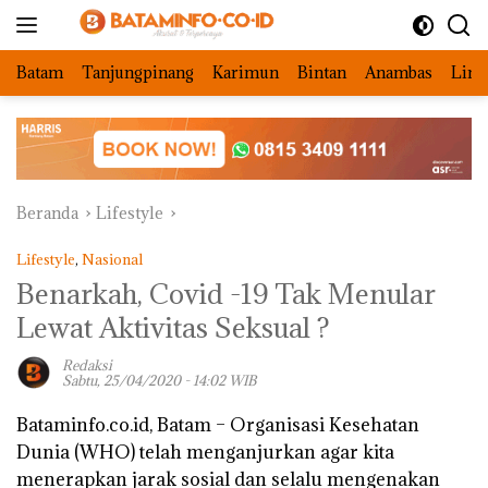
Langsung
ke
konten
Batam
Tanjungpinang
Karimun
Bintan
Anambas
Ling
Beranda
Lifestyle
Lifestyle
,
Nasional
Benarkah, Covid -19 Tak Menular
Lewat Aktivitas Seksual ?
Redaksi
Sabtu, 25/04/2020 - 14:02 WIB
Bataminfo.co.id, Batam –
Organisasi Kesehatan
Dunia (WHO) telah menganjurkan agar kita
menerapkan jarak sosial dan selalu mengenakan