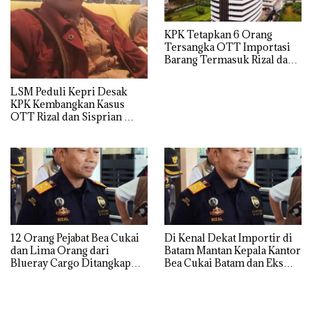
KPK Tetapkan 6 Orang
Tersangka OTT Importasi
Barang Termasuk Rizal dan
Sisprian Subiaksono
LSM Peduli Kepri Desak
KPK Kembangkan Kasus
OTT Rizal dan Sisprian
Hingga Ke Batam
12 Orang Pejabat Bea Cukai
Di Kenal Dekat Importir di
dan Lima Orang dari
Batam Mantan Kepala Kantor
Blueray Cargo Ditangkap
Bea Cukai Batam dan Eks
saat OTT Pejabat Bea Cukai
Kabid P2 Bea Cukai Batam di
OTT KPK