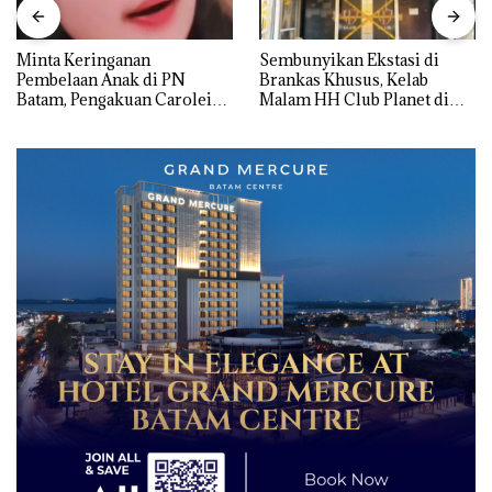
Minta Keringanan
Sembunyikan Ekstasi di
Pembelaan Anak di PN
Brankas Khusus, Kelab
Batam, Pengakuan Carolein
Malam HH Club Planet di
Parewang di TikTok Justru
Batam Digerebek Bareskrim
Jadi Sorotan
Polri