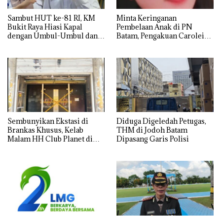
Sambut HUT ke-81 RI, KM
Minta Keringanan
Bukit Raya Hiasi Kapal
Pembelaan Anak di PN
dengan Umbul-Umbul dan
Batam, Pengakuan Carolein
Ornamen Kemerdekaan
Parewang di TikTok Justru
Jadi Sorotan
Sembunyikan Ekstasi di
Diduga Digeledah Petugas,
Brankas Khusus, Kelab
THM di Jodoh Batam
Malam HH Club Planet di
Dipasang Garis Polisi
Batam Digerebek Bareskrim
Polri