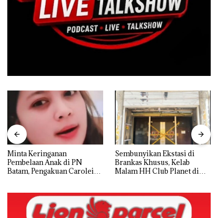
Minta Keringanan
Sembunyikan Ekstasi di
Pembelaan Anak di PN
Brankas Khusus, Kelab
Batam, Pengakuan Carolein
Malam HH Club Planet di
Parewang di TikTok Justru
Batam Digerebek Bareskrim
Jadi Sorotan
Polri