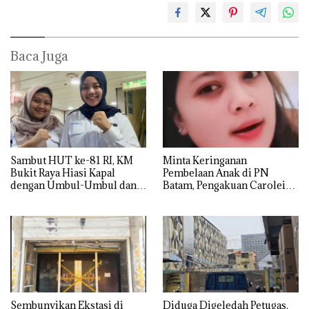
Baca Juga
Sambut HUT ke-81 RI, KM
Minta Keringanan
Bukit Raya Hiasi Kapal
Pembelaan Anak di PN
dengan Umbul-Umbul dan
Batam, Pengakuan Carolein
Ornamen Kemerdekaan
Parewang di TikTok Justru
Jadi Sorotan
Sembunyikan Ekstasi di
Diduga Digeledah Petugas,