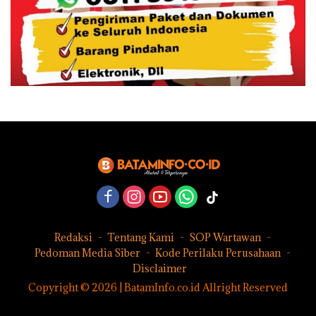
Redaksi
Tentang Kami
SOP Wartawan
Pedoman Media Siber
Kode Perilaku Perusahaan
Disclaimer
Copyright © 2026 | BatamInfo.co.id Allright Reserved