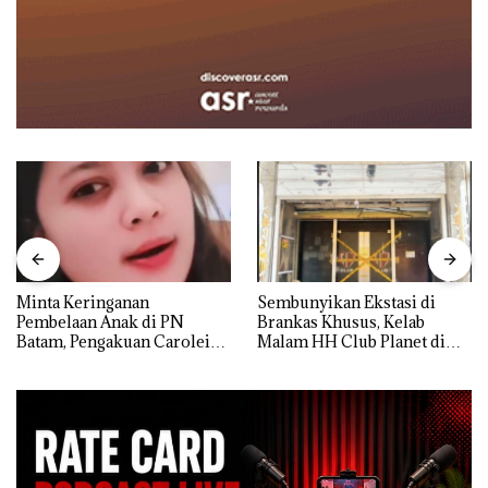
Minta Keringanan
Sembunyikan Ekstasi di
Pembelaan Anak di PN
Brankas Khusus, Kelab
Batam, Pengakuan Carolein
Malam HH Club Planet di
Parewang di TikTok Justru
Batam Digerebek Bareskrim
Jadi Sorotan
Polri