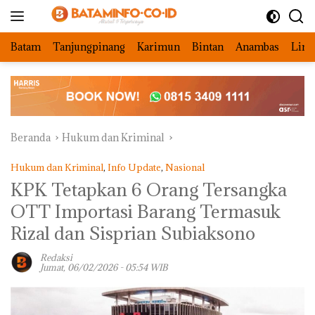
Langsung
ke
konten
Batam
Tanjungpinang
Karimun
Bintan
Anambas
Ling
Beranda
Hukum dan Kriminal
Hukum dan Kriminal
,
Info Update
,
Nasional
KPK Tetapkan 6 Orang Tersangka
OTT Importasi Barang Termasuk
Rizal dan Sisprian Subiaksono
Redaksi
Jumat, 06/02/2026 - 05:54 WIB