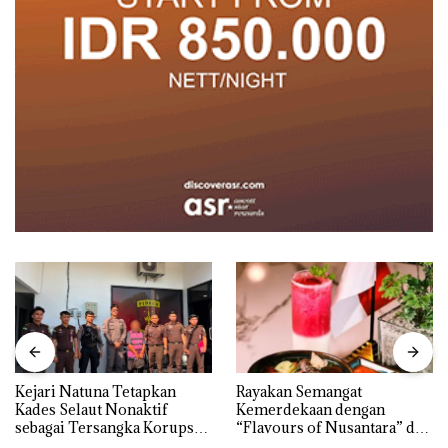
Kejari Natuna Tetapkan
Rayakan Semangat
Kades Selaut Nonaktif
Kemerdekaan dengan
sebagai Tersangka Korupsi
“Flavours of Nusantara” di
APBDes, Negara Rugi Rp533
Grand Mercure Batam