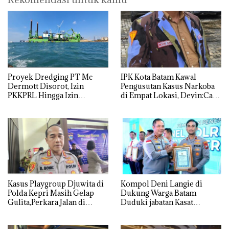
Proyek Dredging PT Mc
IPK Kota Batam Kawal
Dermott Disorot, Izin
Pengusutan Kasus Narkoba
PKKPRL Hingga Izin
di Empat Lokasi, Devin:Cari
Lingkungan Dipertanyakan
dan Usut tuntas Siapa Aktor
Utamanya
Kasus Playgroup Djuwita di
Kompol Deni Langie di
Polda Kepri Masih Gelap
Dukung Warga Batam
Gulita,Perkara Jalan di
Duduki jabatan Kasat
Tempat
Reskrim Polresta Barelang