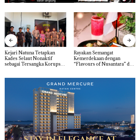
Kejari Natuna Tetapkan
Rayakan Semangat
Kades Selaut Nonaktif
Kemerdekaan dengan
sebagai Tersangka Korupsi
“Flavours of Nusantara” di
APBDes, Negara Rugi Rp533
Grand Mercure Batam
Juta
Centre