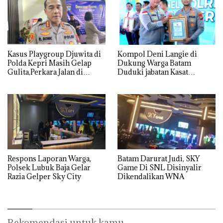
Kasus Playgroup Djuwita di
Kompol Deni Langie di
Polda Kepri Masih Gelap
Dukung Warga Batam
Gulita,Perkara Jalan di
Duduki jabatan Kasat
Tempat
Reskrim Polresta Barelang
Respons Laporan Warga,
Batam Darurat Judi, SKY
Polsek Lubuk Baja Gelar
Game Di SNL Disinyalir
Razia Gelper Sky City
Dikendalikan WNA
Rekomendasi untuk kamu