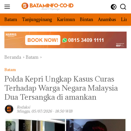
Langsung
ke
konten
Batam
Tanjungpinang
Karimun
Bintan
Anambas
Ling
Beranda
Batam
Batam
Polda Kepri Ungkap Kasus Curas
Terhadap Warga Negara Malaysia
Dua Tersangka di amankan
Redaksi
Minggu, 05/07/2026 - 18:50 WIB