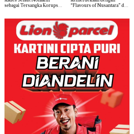
sebagai Tersangka Korupsi
“Flavours of Nusantara” di
APBDes, Negara Rugi Rp533
Grand Mercure Batam
Juta
Centre