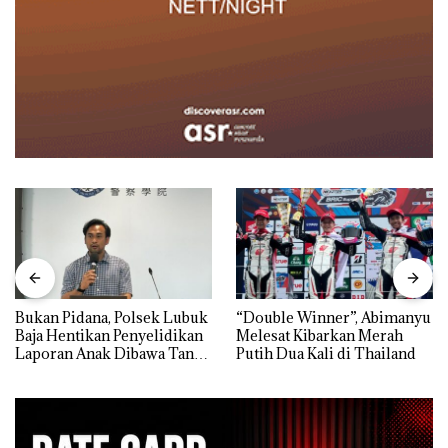
Bukan Pidana, Polsek Lubuk
“Double Winner”, Abimanyu
Baja Hentikan Penyelidikan
Melesat Kibarkan Merah
Laporan Anak Dibawa Tanpa
Putih Dua Kali di Thailand
Izin: Murni Sengketa Hak
Asuh!