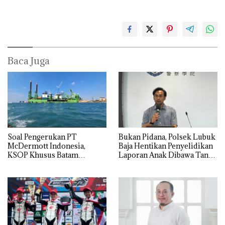
Baca Juga
‎Soal Pengerukan PT
Bukan Pidana, Polsek Lubuk
McDermott Indonesia,
Baja Hentikan Penyelidikan
KSOP Khusus Batam
Laporan Anak Dibawa Tanpa
Tegaskan Perizinan Ada di
Izin: Murni Sengketa Hak
BP Batam
Asuh!