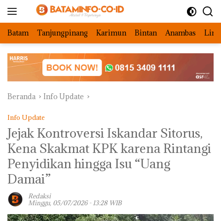
Langsung
ke
konten
Batam
Tanjungpinang
Karimun
Bintan
Anambas
Ling
Beranda
Info Update
Info Update
Jejak Kontroversi Iskandar Sitorus,
Kena Skakmat KPK karena Rintangi
Penyidikan hingga Isu “Uang
Damai”
Redaksi
Minggu, 05/07/2026 - 13:28 WIB