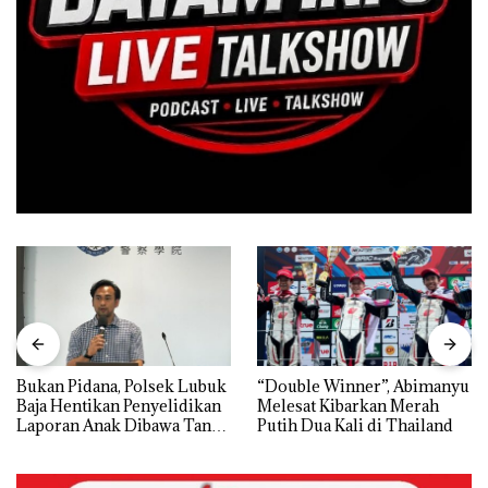
Bukan Pidana, Polsek Lubuk
“Double Winner”, Abimanyu
Baja Hentikan Penyelidikan
Melesat Kibarkan Merah
Laporan Anak Dibawa Tanpa
Putih Dua Kali di Thailand
Izin: Murni Sengketa Hak
Asuh!