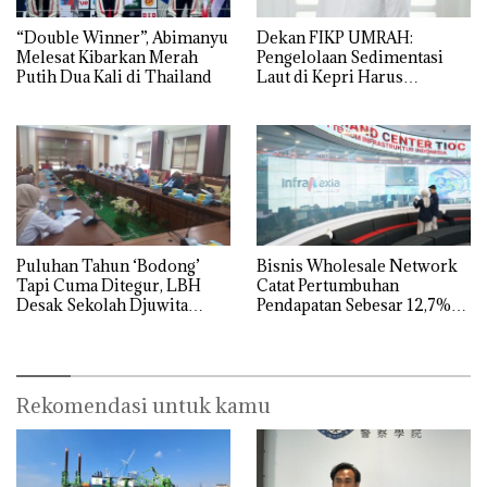
“Double Winner”, Abimanyu
Dekan FIKP UMRAH:
Melesat Kibarkan Merah
Pengelolaan Sedimentasi
Putih Dua Kali di Thailand
Laut di Kepri Harus
Dibuktikan Secara Ilmiah,
Jangan Sampai Bertentangan
dengan Konservasi
Puluhan Tahun ‘Bodong’
Bisnis Wholesale Network
Tapi Cuma Ditegur, LBH
Catat Pertumbuhan
Desak Sekolah Djuwita
Pendapatan Sebesar 12,7%
Batam Segera Ditutup!
Secara Tahunan
Rekomendasi untuk kamu