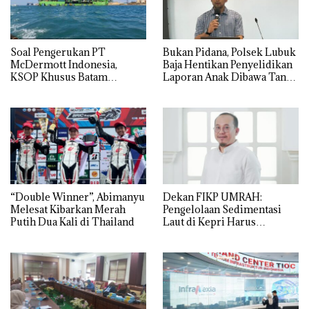
‎Soal Pengerukan PT
Bukan Pidana, Polsek Lubuk
McDermott Indonesia,
Baja Hentikan Penyelidikan
KSOP Khusus Batam
Laporan Anak Dibawa Tanpa
Tegaskan Perizinan Ada di
Izin: Murni Sengketa Hak
BP Batam
Asuh!
“Double Winner”, Abimanyu
Dekan FIKP UMRAH:
Melesat Kibarkan Merah
Pengelolaan Sedimentasi
Putih Dua Kali di Thailand
Laut di Kepri Harus
Dibuktikan Secara Ilmiah,
Jangan Sampai Bertentangan
dengan Konservasi