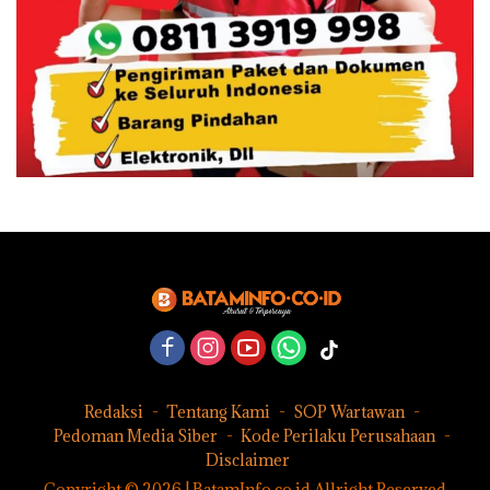
Redaksi
Tentang Kami
SOP Wartawan
Pedoman Media Siber
Kode Perilaku Perusahaan
Disclaimer
Copyright © 2026 | BatamInfo.co.id Allright Reserved