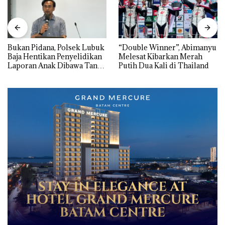
Bukan Pidana, Polsek Lubuk
“Double Winner”, Abimanyu
Baja Hentikan Penyelidikan
Melesat Kibarkan Merah
Laporan Anak Dibawa Tanpa
Putih Dua Kali di Thailand
Izin: Murni Sengketa Hak
Asuh!