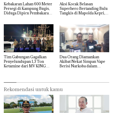
Kebakaran Lahan 600 Meter
Aksi Kocak Belasan
Persegi di Kampung Bugis,
Superhero Bertanding Bulu
Diduga Dipicu Pembakaran
Tangkis di Mapolda Kepri,
Sampah
Sambut HUT RI Ke-81
Tim Gabungan Gagalkan
Dua Orang Diamankan
Penyelundupan 1,3 Ton
Akibat Nekat Simpan Vape
Ketamine dari MV KING
Berisi Narkoba dalam
Kulkas, Kapolsek: Diedarkan
dengan Harga 2,5
Rekomendasi untuk kamu