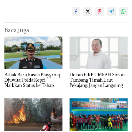
Baca Juga
Babak Baru Kasus Playgroup
Dekan FIKP UMRAH Soroti
Djuwita: Polda Kepri
Tambang Timah Laut
Naikkan Status ke Tahap
Pekajang: Jangan Langsung
Penyidikan!
Bicara Kerugian, Buktikan
Dulu Kerusakan
Lingkungannya