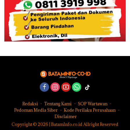
Redaksi
Tentang Kami
SOP Wartawan
Pedoman Media Siber
Kode Perilaku Perusahaan
Disclaimer
Copyright © 2026 | BatamInfo.co.id Allright Reserved