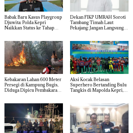
Babak Baru Kasus Playgroup
Dekan FIKP UMRAH Soroti
Djuwita: Polda Kepri
Tambang Timah Laut
Naikkan Status ke Tahap
Pekajang: Jangan Langsung
Penyidikan!
Bicara Kerugian, Buktikan
Dulu Kerusakan
Lingkungannya
Kebakaran Lahan 600 Meter
Aksi Kocak Belasan
Persegi di Kampung Bugis,
Superhero Bertanding Bulu
Diduga Dipicu Pembakaran
Tangkis di Mapolda Kepri,
Sampah
Sambut HUT RI Ke-81