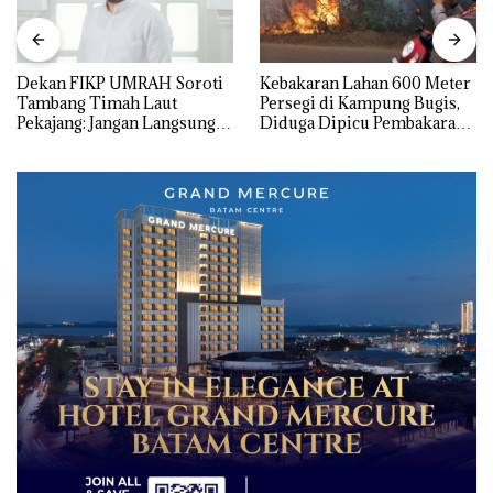
Dekan FIKP UMRAH Soroti
Kebakaran Lahan 600 Meter
Tambang Timah Laut
Persegi di Kampung Bugis,
Pekajang: Jangan Langsung
Diduga Dipicu Pembakaran
Bicara Kerugian, Buktikan
Sampah
Dulu Kerusakan
Lingkungannya