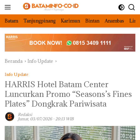
Langsung
ke
konten
Batam
Tanjungpinang
Karimun
Bintan
Anambas
Ling
Beranda
Info Update
Info Update
HARRIS Hotel Batam Center
Luncurkan Promo “Seasons’s Fines
Plates” Dongkrak Pariwisata
Redaksi
Jumat, 03/07/2026 - 20:13 WIB