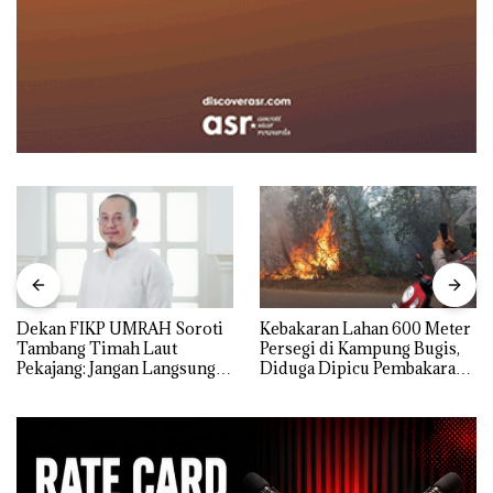
Dekan FIKP UMRAH Soroti
Kebakaran Lahan 600 Meter
Tambang Timah Laut
Persegi di Kampung Bugis,
Pekajang: Jangan Langsung
Diduga Dipicu Pembakaran
Bicara Kerugian, Buktikan
Sampah
Dulu Kerusakan
Lingkungannya