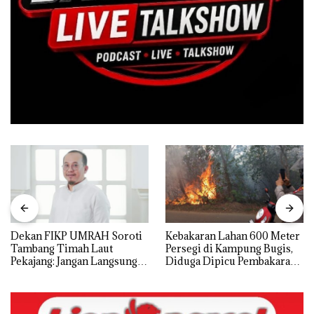
Dekan FIKP UMRAH Soroti
Kebakaran Lahan 600 Meter
Tambang Timah Laut
Persegi di Kampung Bugis,
Pekajang: Jangan Langsung
Diduga Dipicu Pembakaran
Bicara Kerugian, Buktikan
Sampah
Dulu Kerusakan
Lingkungannya