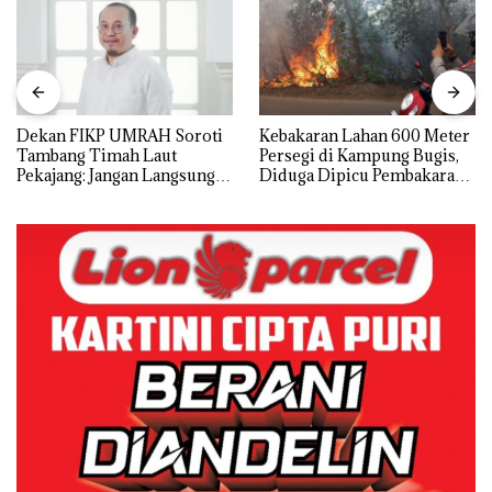
Dekan FIKP UMRAH Soroti
Kebakaran Lahan 600 Meter
Tambang Timah Laut
Persegi di Kampung Bugis,
Pekajang: Jangan Langsung
Diduga Dipicu Pembakaran
Bicara Kerugian, Buktikan
Sampah
Dulu Kerusakan
Lingkungannya