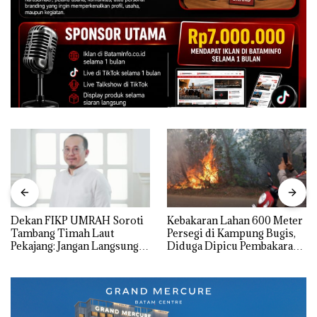
Dekan FIKP UMRAH Soroti
Kebakaran Lahan 600 Meter
Tambang Timah Laut
Persegi di Kampung Bugis,
Pekajang: Jangan Langsung
Diduga Dipicu Pembakaran
Bicara Kerugian, Buktikan
Sampah
Dulu Kerusakan
Lingkungannya