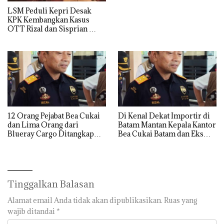
LSM Peduli Kepri Desak
KPK Kembangkan Kasus
OTT Rizal dan Sisprian
Hingga Ke Batam
12 Orang Pejabat Bea Cukai
Di Kenal Dekat Importir di
dan Lima Orang dari
Batam Mantan Kepala Kantor
Blueray Cargo Ditangkap
Bea Cukai Batam dan Eks
saat OTT Pejabat Bea Cukai
Kabid P2 Bea Cukai Batam di
OTT KPK
Tinggalkan Balasan
Alamat email Anda tidak akan dipublikasikan.
Ruas yang
wajib ditandai
*