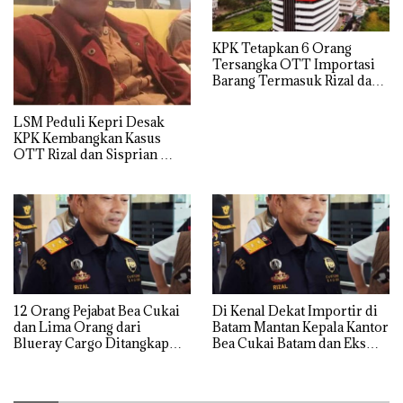
KPK Tetapkan 6 Orang
Tersangka OTT Importasi
Barang Termasuk Rizal dan
Sisprian Subiaksono
LSM Peduli Kepri Desak
KPK Kembangkan Kasus
OTT Rizal dan Sisprian
Hingga Ke Batam
12 Orang Pejabat Bea Cukai
Di Kenal Dekat Importir di
dan Lima Orang dari
Batam Mantan Kepala Kantor
Blueray Cargo Ditangkap
Bea Cukai Batam dan Eks
saat OTT Pejabat Bea Cukai
Kabid P2 Bea Cukai Batam di
OTT KPK