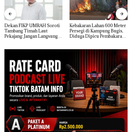
Dekan FIKP UMRAH Soroti
Kebakaran Lahan 600 Meter
Tambang Timah Laut
Persegi di Kampung Bugis,
Pekajang: Jangan Langsung
Diduga Dipicu Pembakaran
Bicara Kerugian, Buktikan
Sampah
Dulu Kerusakan
Lingkungannya