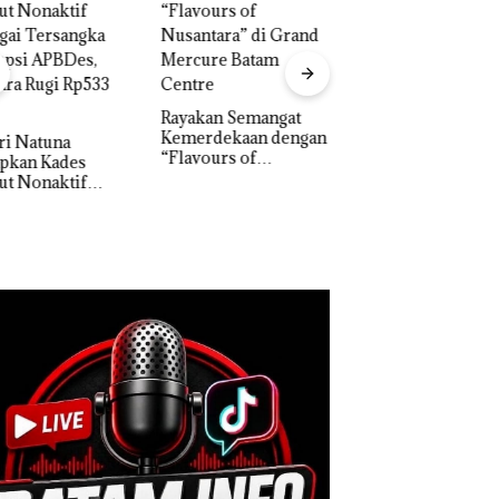
akan Semangat
‎Soal Pengerukan PT
erdekaan dengan
McDermott
Bukan Pidana, Pol
vours of
Indonesia, KSOP
Lubuk Baja Hentik
ntara” di Grand
Khusus Batam
Penyelidikan Lap
cure Batam
Tegaskan Perizinan
Anak Dibawa Tanp
tre
Ada di BP Batam
Izin: Murni Sengke
Hak Asuh!