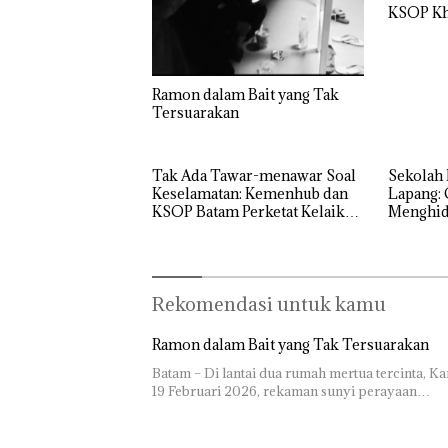
KSOP Kh
Ramon dalam Bait yang Tak
Tersuarakan
Tak Ada Tawar-menawar Soal
Sekolah 
Keselamatan: Kemenhub dan
Lapang: 
KSOP Batam Perketat Kelaikan
Menghidu
Kapal Jelang Lebaran 2026
SMPN 38
Rekomendasi untuk kamu
Ramon dalam Bait yang Tak Tersuarakan
Batam – Di lantai dua rumah mertua tercinta, Ka
19 Februari 2026, rekaman sunyi perayaan…
Rayakan