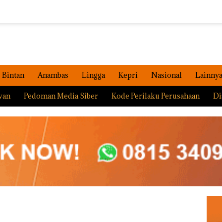
Bintan
Anambas
Lingga
Kepri
Nasional
Lainny
wan
Pedoman Media Siber
Kode Perilaku Perusahaan
Di