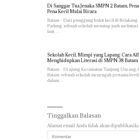
Semangat
Di Sanggar Tua Jenaka SMPN 2 Batam, Pena
Kemerdekaa
Pena Kecil Mulai Bicara
‎Soal
Bukan
n dengan
Pengerukan
Pidana,
Batam – Dari punggung bukit kecil di Belakang
“Flavours of
PT
Polsek
Padang, sebuah sekolah menatap jauh melintasi
Nusantara”
McDermott
Lubuk 
laut….
di Grand
Indonesia,
Hentik
Mercure
KSOP
Penyel
Batam
Khusus
Lapora
Centre
Batam
Anak D
Sekolah Kecil, Mimpi yang Lapang: Cara Alf
Tegaskan
Tanpa I
Menghidupkan Literasi di SMPN 38 Batam
Perizinan
Murni
Ada di BP
Sengke
Batam – Di ujung Kecamatan Tanjung Uncang, 
Batam
Hak As
Batam, sebuah sekolah menengah pertama berdi
dalam…
Tinggalkan Balasan
Alamat email Anda tidak akan dipublikasika