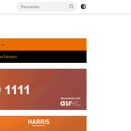
a
sclaimer