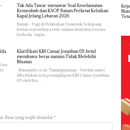
Melesat
Sampai
Sem
-
Tak Ada Tawar-menawar Soal Keselamatan:
Kejari
Kibarkan
Bertentangan
Kem
Kemenhub dan KSOP Batam Perketat Kelaikan
Natuna
Merah Putih
dengan
n d
Kapal Jelang Lebaran 2026
Tetapkan
Dua Kali di
Konservasi
“Fla
Kades Selaut
Thailand
Batam – Pagi di Pelabuhan Domestik Sekupang
Nus
Nonaktif
Baja
belum sepenuhnya riuh, namun denyutnya terasa
di G
sebagai
an
berbeda. Angin…
Mer
Tersangka
idikan
Bat
Korupsi
n
Cen
APBDes,
ibawa
ida
Klarifikasi KM Camar Jonathan 05: betul
Negara Rugi
zin:
membawa beras namun Tidak Melebihi
Rp533 Juta
Muatan
ta
Kota
uh!
ri
Bataminfo.co.id, Tanjungpinang – Setelah santer
diberitakan soal penangkapan KM Camar Jonathan
05 oleh Bea…
n.
Ruas yang wajib ditandai
*