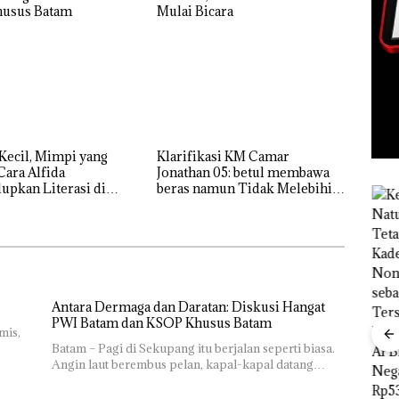
usus Batam
Mulai Bicara
Kecil, Mimpi yang
Klarifikasi KM Camar
Cara Alfida
Jonathan 05: betul membawa
pkan Literasi di
beras namun Tidak Melebihi
 Batam
Muatan
Dekan FIKP
UMRAH:
Pengelolaan
Sedimentasi
Antara Dermaga dan Daratan: Diskusi Hangat
Laut di Kepri
PWI Batam dan KSOP Khusus Batam
Harus
mis,
Dibuktikan
Batam – Pagi di Sekupang itu berjalan seperti biasa.
“Double
Secara
Angin laut berembus pelan, kapal-kapal datang…
Winner”,
Ilmiah,
Abimanyu
Jangan
Ray