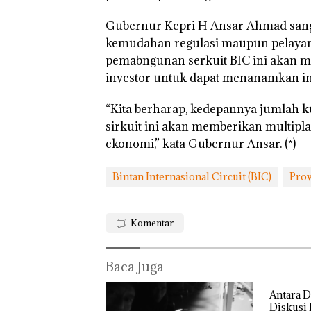
Gubernur Kepri H Ansar Ahmad san
kemudahan regulasi maupun pelayana
“Double Winner
Abimanyu Mele
pemabngunan serkuit BIC ini akan 
Kibarkan Merah
investor untuk dapat menanamkan in
Dua Kali di Tha
“Kita berharap, kedepannya jumlah 
sirkuit ini akan memberikan multip
ekonomi,” kata Gubernur Ansar. (*)
Bintan Internasional Circuit (BIC)
Prov
Komentar
Baca Juga
Antara D
Diskusi