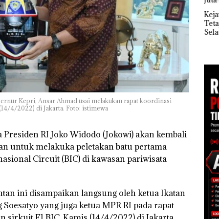
Ray
di Batam
Kem
Kejari Natuna
“Fla
Tetapkan Kades
an
Nusa
Selaut Nonaktif
1,6
Mer
sebagai Tersangka
h
Cen
Korupsi APBDes,
Negara Rugi Rp533
 di
Juta
ah
dupkan
rnur Kepri, Ansar Ahmad usai melakukan rapat koordinasi
4/4/2022) di Jakarta. Foto: istimewa
Presiden RI Joko Widodo (Jokowi) akan kembali
ntan untuk melakuka peletakan batu pertama
asional Circuit (BIC) di kawasan pariwisata
ntan ini disampaikan langsung oleh ketua Ikatan
 Soesatyo yang juga ketua MPR RI pada rapat
irkuit F1 BIC, Kamis (14/4/2022) di Jakarta.