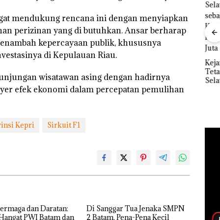
gat mendukung rencana ini dengan menyiapkan
Dekan FIKP UMRAH:
n perizinan yang di butuhkan. Ansar berharap
”,
Pengelolaan
sat
menambah kepercayaan publik, khususnya
Sedimentasi Laut di
 Putih
Ray
vestasinya di Kepulauan Riau.
Kepri Harus
iland
Kem
Kejari Natuna
Dibuktikan Secara
“Fla
Tetapkan Kades
Ilmiah, Jangan Sampai
kunjungan wisatawan asing dengan hadirnya
Nusa
Selaut Nonaktif
Bertentangan dengan
Mer
layer efek ekonomi dalam percepatan pemulihan
sebagai Tersangka
Konservasi
Cen
Korupsi APBDes,
Negara Rugi Rp533
Juta
insi Kepri
Sirkuit F1
ermaga dan Daratan:
Di Sanggar Tua Jenaka SMPN
 Hangat PWI Batam dan
2 Batam, Pena-Pena Kecil