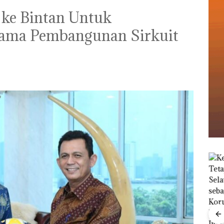
 ke Bintan Untuk
tama Pembangunan Sirkuit
Menteri ATR Nusron
Wahid Sorot Skandal
Jual-Beli Kavling Laut