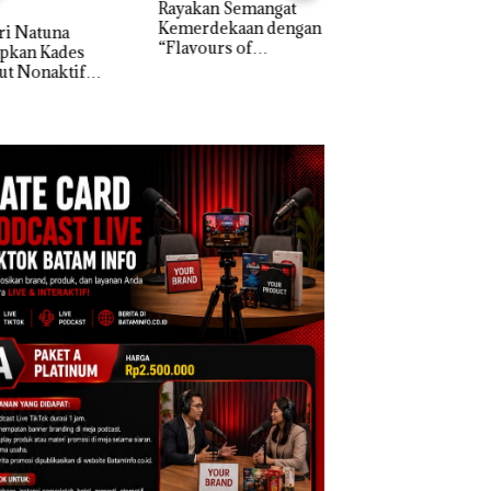
akan Semangat
‎Soal Pengerukan PT
erdekaan dengan
McDermott
Bukan Pidana, Pol
vours of
Indonesia, KSOP
Lubuk Baja Hentik
ntara” di Grand
Khusus Batam
Penyelidikan Lap
cure Batam
Tegaskan Perizinan
Anak Dibawa Tanp
tre
Ada di BP Batam
Izin: Murni Sengke
Hak Asuh!