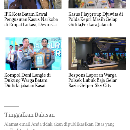
IPK Kota Batam Kawal
Kasus Playgroup Djuwita di
Pengusutan Kasus Narkoba
Polda Kepri Masih Gelap
di Empat Lokasi, Devin:Cari
Gulita,Perkara Jalan di
dan Usut tuntas Siapa Aktor
Tempat
Utamanya
Kompol Deni Langie di
Respons Laporan Warga,
Dukung Warga Batam
Polsek Lubuk Baja Gelar
Duduki jabatan Kasat
Razia Gelper Sky City
Reskrim Polresta Barelang
Tinggalkan Balasan
Alamat email Anda tidak akan dipublikasikan.
Ruas yang