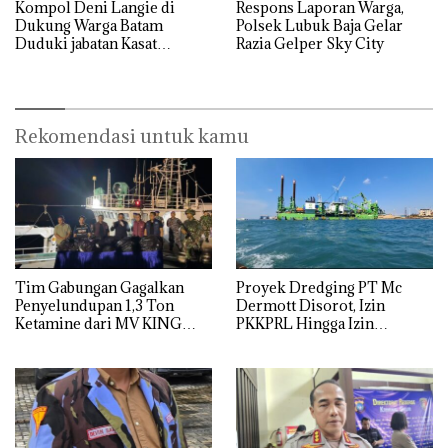
Kompol Deni Langie di
Respons Laporan Warga,
Dukung Warga Batam
Polsek Lubuk Baja Gelar
Duduki jabatan Kasat
Razia Gelper Sky City
Reskrim Polresta Barelang
Rekomendasi untuk kamu
Tim Gabungan Gagalkan
Proyek Dredging PT Mc
Penyelundupan 1,3 Ton
Dermott Disorot, Izin
Ketamine dari MV KING
PKKPRL Hingga Izin
Lingkungan Dipertanyakan