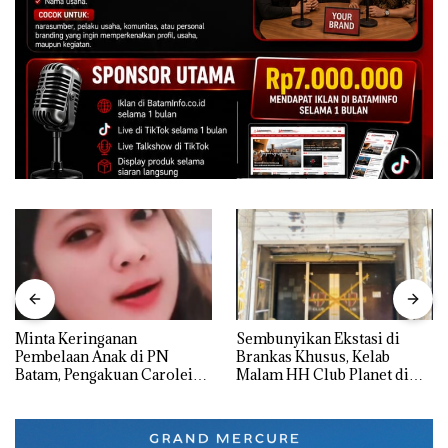
Minta Keringanan
Sembunyikan Ekstasi di
Pembelaan Anak di PN
Brankas Khusus, Kelab
Batam, Pengakuan Carolein
Malam HH Club Planet di
Parewang di TikTok Justru
Batam Digerebek Bareskrim
Jadi Sorotan
Polri