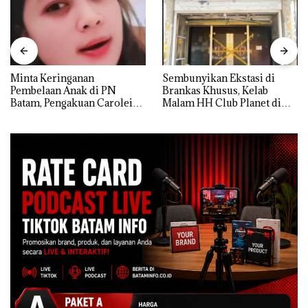
Minta Keringanan
Sembunyikan Ekstasi di
Pembelaan Anak di PN
Brankas Khusus, Kelab
Batam, Pengakuan Carolein
Malam HH Club Planet di
Parewang di TikTok Justru
Batam Digerebek Bareskrim
Jadi Sorotan
Polri