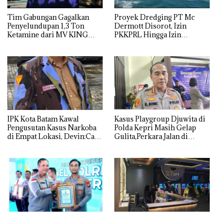
Tim Gabungan Gagalkan
Proyek Dredging PT Mc
Penyelundupan 1,3 Ton
Dermott Disorot, Izin
Ketamine dari MV KING
PKKPRL Hingga Izin
Lingkungan Dipertanyakan
IPK Kota Batam Kawal
Kasus Playgroup Djuwita di
Pengusutan Kasus Narkoba
Polda Kepri Masih Gelap
di Empat Lokasi, Devin:Cari
Gulita,Perkara Jalan di
dan Usut tuntas Siapa Aktor
Tempat
Utamanya