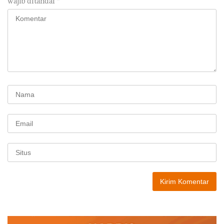
wajib ditandai
*