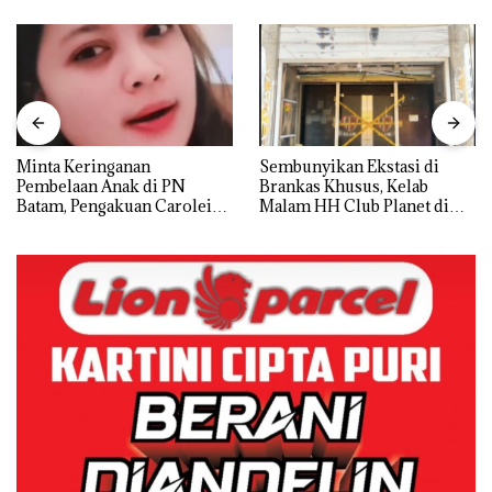
Minta Keringanan
Sembunyikan Ekstasi di
Pembelaan Anak di PN
Brankas Khusus, Kelab
Batam, Pengakuan Carolein
Malam HH Club Planet di
Parewang di TikTok Justru
Batam Digerebek Bareskrim
Jadi Sorotan
Polri