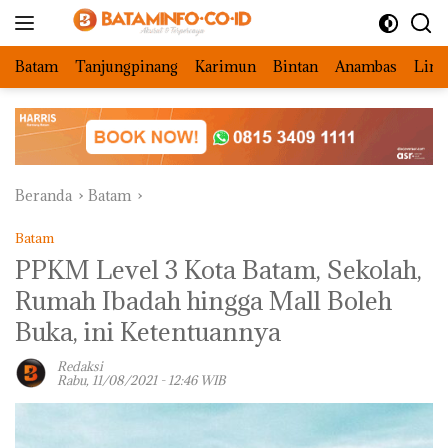
Langsung
ke
konten
Batam
Tanjungpinang
Karimun
Bintan
Anambas
Ling
Beranda
Batam
Batam
PPKM Level 3 Kota Batam, Sekolah,
Rumah Ibadah hingga Mall Boleh
Buka, ini Ketentuannya
Redaksi
Rabu, 11/08/2021 - 12:46 WIB