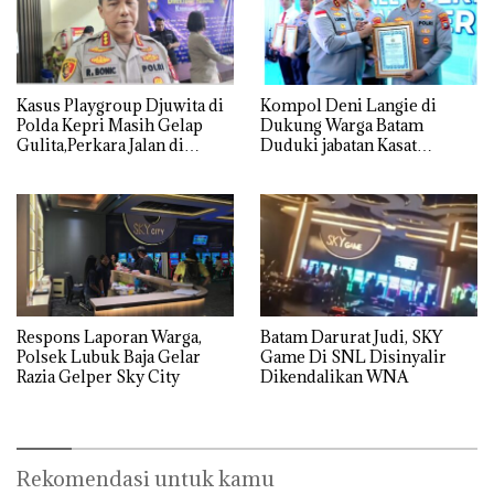
Kasus Playgroup Djuwita di
Kompol Deni Langie di
Polda Kepri Masih Gelap
Dukung Warga Batam
Gulita,Perkara Jalan di
Duduki jabatan Kasat
Tempat
Reskrim Polresta Barelang
Respons Laporan Warga,
Batam Darurat Judi, SKY
Polsek Lubuk Baja Gelar
Game Di SNL Disinyalir
Razia Gelper Sky City
Dikendalikan WNA
Rekomendasi untuk kamu