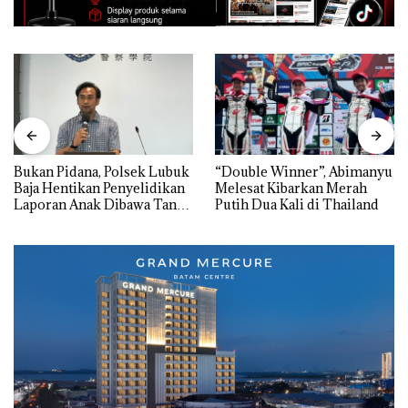
Bukan Pidana, Polsek Lubuk
“Double Winner”, Abimanyu
Baja Hentikan Penyelidikan
Melesat Kibarkan Merah
Laporan Anak Dibawa Tanpa
Putih Dua Kali di Thailand
Izin: Murni Sengketa Hak
Asuh!