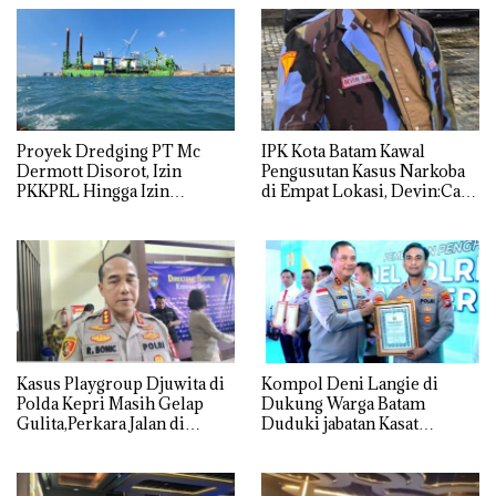
Proyek Dredging PT Mc
IPK Kota Batam Kawal
Dermott Disorot, Izin
Pengusutan Kasus Narkoba
PKKPRL Hingga Izin
di Empat Lokasi, Devin:Cari
Lingkungan Dipertanyakan
dan Usut tuntas Siapa Aktor
Utamanya
Kasus Playgroup Djuwita di
Kompol Deni Langie di
Polda Kepri Masih Gelap
Dukung Warga Batam
Gulita,Perkara Jalan di
Duduki jabatan Kasat
Tempat
Reskrim Polresta Barelang