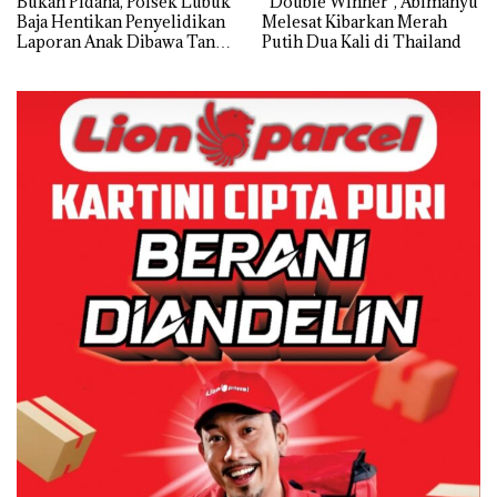
Bukan Pidana, Polsek Lubuk
“Double Winner”, Abimanyu
Baja Hentikan Penyelidikan
Melesat Kibarkan Merah
Laporan Anak Dibawa Tanpa
Putih Dua Kali di Thailand
Izin: Murni Sengketa Hak
Asuh!