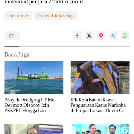
maksimal penjara 7 Tahun. (non)
Curanmor
Polsek Lubuk Baja
Baca Juga
Proyek Dredging PT Mc
IPK Kota Batam Kawal
Dermott Disorot, Izin
Pengusutan Kasus Narkoba
PKKPRL Hingga Izin
di Empat Lokasi, Devin:Cari
Lingkungan Dipertanyakan
dan Usut tuntas Siapa Aktor
Utamanya