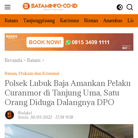
Langsung
ke
konten
Batam
Tanjungpinang
Karimun
Bintan
Anambas
Ling
Beranda
Batam
Batam
,
Hukum dan Kriminal
Polsek Lubuk Baja Amankan Pelaku
Curanmor di Tanjung Uma, Satu
Orang Diduga Dalangnya DPO
Redaksi
Senin, 30/05/2022 - 17:58 WIB