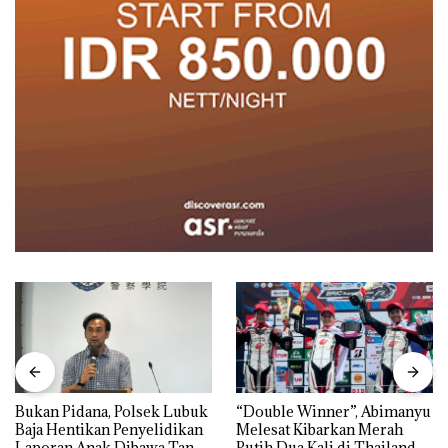
Bukan Pidana, Polsek Lubuk
“Double Winner”, Abimanyu
Baja Hentikan Penyelidikan
Melesat Kibarkan Merah
Laporan Anak Dibawa Tanpa
Putih Dua Kali di Thailand