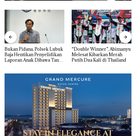
Bukan Pidana, Polsek Lubuk
“Double Winner”, Abimanyu
Baja Hentikan Penyelidikan
Melesat Kibarkan Merah
Laporan Anak Dibawa Tanpa
Putih Dua Kali di Thailand
Izin: Murni Sengketa Hak
Asuh!