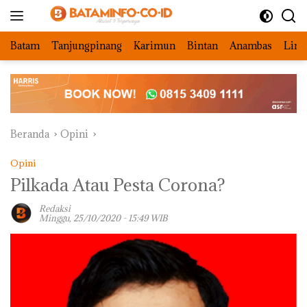
Langsung
ke
konten
Batam
Tanjungpinang
Karimun
Bintan
Anambas
Ling
Beranda
Opini
Opini
Pilkada Atau Pesta Corona?
Redaksi
Minggu, 25/10/2020 - 15:49 WIB