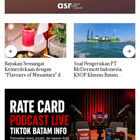
Rayakan Semangat
‎Soal Pengerukan PT
Kemerdekaan dengan
McDermott Indonesia,
“Flavours of Nusantara” di
KSOP Khusus Batam
Grand Mercure Batam
Tegaskan Perizinan Ada di
Centre
BP Batam