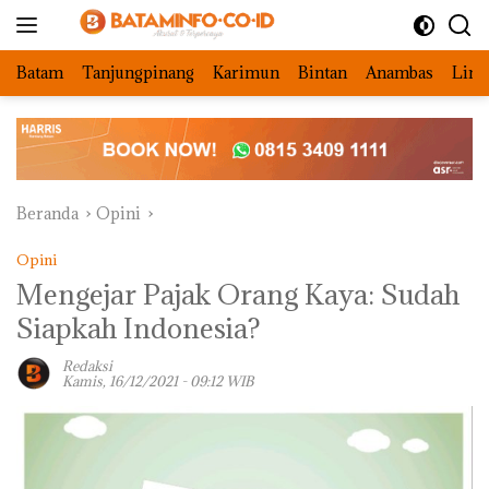
Langsung
ke
konten
Batam
Tanjungpinang
Karimun
Bintan
Anambas
Ling
Beranda
Opini
Opini
Mengejar Pajak Orang Kaya: Sudah
Siapkah Indonesia?
Redaksi
Kamis, 16/12/2021 - 09:12 WIB