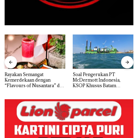
Rayakan Semangat
‎Soal Pengerukan PT
Kemerdekaan dengan
McDermott Indonesia,
“Flavours of Nusantara” di
KSOP Khusus Batam
Grand Mercure Batam
Tegaskan Perizinan Ada di
Centre
BP Batam