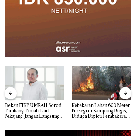
Dekan FIKP UMRAH Soroti
Kebakaran Lahan 600 Meter
Tambang Timah Laut
Persegi di Kampung Bugis,
Pekajang: Jangan Langsung
Diduga Dipicu Pembakaran
Bicara Kerugian, Buktikan
Sampah
Dulu Kerusakan
Lingkungannya