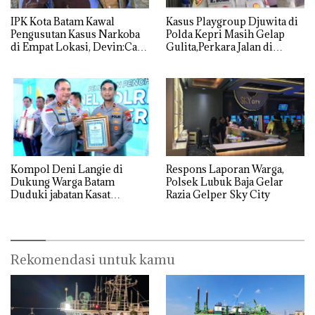
IPK Kota Batam Kawal
Kasus Playgroup Djuwita di
Pengusutan Kasus Narkoba
Polda Kepri Masih Gelap
di Empat Lokasi, Devin:Cari
Gulita,Perkara Jalan di
dan Usut tuntas Siapa Aktor
Tempat
Utamanya
Kompol Deni Langie di
Respons Laporan Warga,
Dukung Warga Batam
Polsek Lubuk Baja Gelar
Duduki jabatan Kasat
Razia Gelper Sky City
Reskrim Polresta Barelang
Rekomendasi untuk kamu