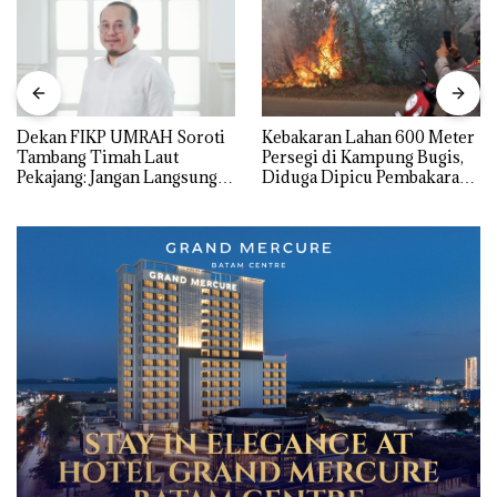
Dekan FIKP UMRAH Soroti
Kebakaran Lahan 600 Meter
Tambang Timah Laut
Persegi di Kampung Bugis,
Pekajang: Jangan Langsung
Diduga Dipicu Pembakaran
Bicara Kerugian, Buktikan
Sampah
Dulu Kerusakan
Lingkungannya