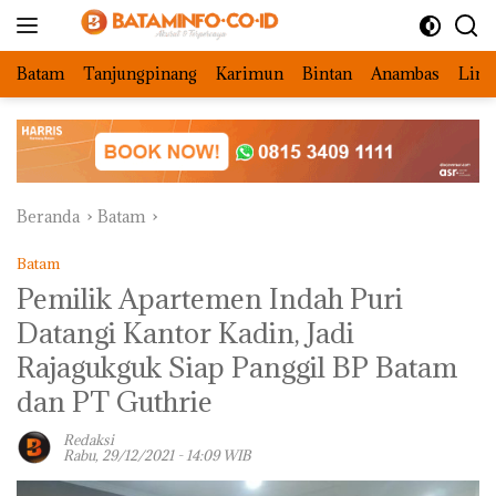
Langsung
ke
konten
Batam
Tanjungpinang
Karimun
Bintan
Anambas
Ling
Beranda
Batam
Batam
Pemilik Apartemen Indah Puri
Datangi Kantor Kadin, Jadi
Rajagukguk Siap Panggil BP Batam
dan PT Guthrie
Redaksi
Rabu, 29/12/2021 - 14:09 WIB