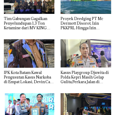
Tim Gabungan Gagalkan
Proyek Dredging PT Mc
Penyelundupan 1,3 Ton
Dermott Disorot, Izin
Ketamine dari MV KING
PKKPRL Hingga Izin
Lingkungan Dipertanyakan
IPK Kota Batam Kawal
Kasus Playgroup Djuwita di
Pengusutan Kasus Narkoba
Polda Kepri Masih Gelap
di Empat Lokasi, Devin:Cari
Gulita,Perkara Jalan di
dan Usut tuntas Siapa Aktor
Tempat
Utamanya