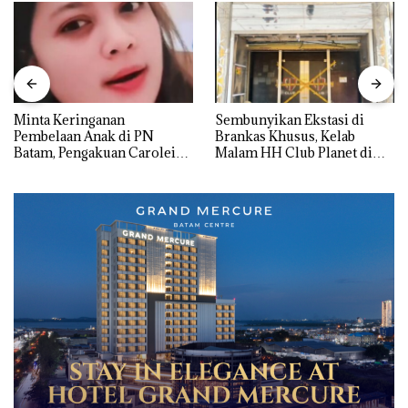
Minta Keringanan
Sembunyikan Ekstasi di
Pembelaan Anak di PN
Brankas Khusus, Kelab
Batam, Pengakuan Carolein
Malam HH Club Planet di
Parewang di TikTok Justru
Batam Digerebek Bareskrim
Jadi Sorotan
Polri