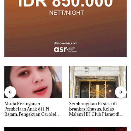
Minta Keringanan
Sembunyikan Ekstasi di
Pembelaan Anak di PN
Brankas Khusus, Kelab
Batam, Pengakuan Carolein
Malam HH Club Planet di
Parewang di TikTok Justru
Batam Digerebek Bareskrim
Jadi Sorotan
Polri