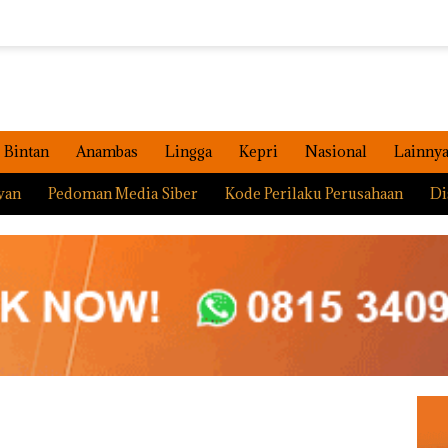
Bintan
Anambas
Lingga
Kepri
Nasional
Lainny
wan
Pedoman Media Siber
Kode Perilaku Perusahaan
Di