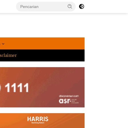
a
sclaimer