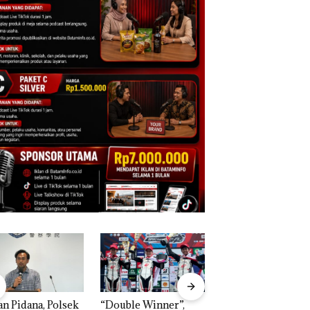
n Pidana, Polsek
“Double Winner”,
Dekan FIKP UMRA