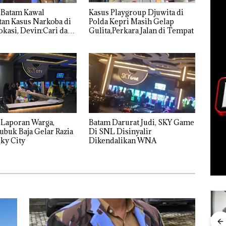
 Batam Kawal
Kasus Playgroup Djuwita di
an Kasus Narkoba di
Polda Kepri Masih Gelap
kasi, Devin:Cari dan
Gulita,Perkara Jalan di Tempat
tas Siapa Aktor
ya
 Laporan Warga,
Batam Darurat Judi, SKY Game
ubuk Baja Gelar Razia
Di SNL Disinyalir
ky City
Dikendalikan WNA