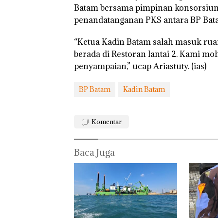
‘Bodong’ Tapi
Batam bersama pimpinan konsorsium.
Ditegur, LBH D
penandatanganan PKS antara BP Bata
Sekolah Djuwit
Batam Segera
Ditutup!
“Ketua Kadin Batam salah masuk rua
berada di Restoran lantai 2. Kami mo
penyampaian,” ucap Ariastuty. (ias)
BP Batam
Kadin Batam
Komentar
Baca Juga