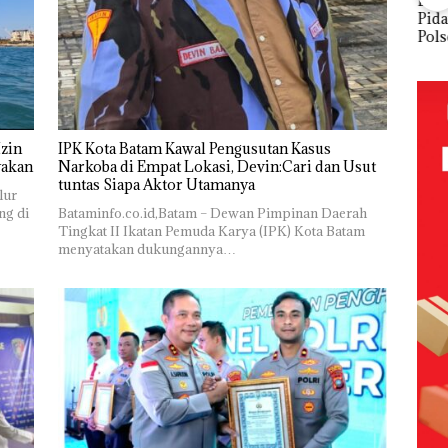
FIKP
Puluhan
Bisnis
‎Soal
Buk
:
Tahun
Wholesale
Pengerukan
Pida
olaan
‘Bodong’
Network
PT
Pols
ntasi
Tapi Cuma
Catat
McDermott
Lubu
 Kepri
Ditegur, LBH
Pertumbuha
Indonesia,
Hen
Desak
n Pendapatan
KSOP
Peny
ikan
Sekolah
Sebesar
Khusus
Lap
Djuwita
12,7% Secara
Batam
Ana
Batam
Tahunan
Tegaskan
Tanp
zin
IPK Kota Batam Kawal Pengusutan Kasus
Segera
Perizinan
Mur
yakan
Narkoba di Empat Lokasi, Devin:Cari dan Usut
i
Ditutup!
Ada di BP
Sen
tuntas Siapa Aktor Utamanya
lur
tangan
Batam
Hak 
ng di
Bataminfo.co.id,Batam – Dewan Pimpinan Daerah
Tingkat II Ikatan Pemuda Karya (IPK) Kota Batam
vasi
menyatakan dukungannya…