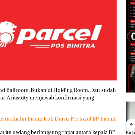
nd Ballroom. Bukan di Holding Room. Dan sudah
jar Ariastuty menjawab konfirmasi yang
etua Kadin Batam Kok Diusir Protokol BP Batam
at itu sedang berlangsung rapat antara kepala BP
Bisnis Wholesale
‎Soal Pengerukan PT
Buka