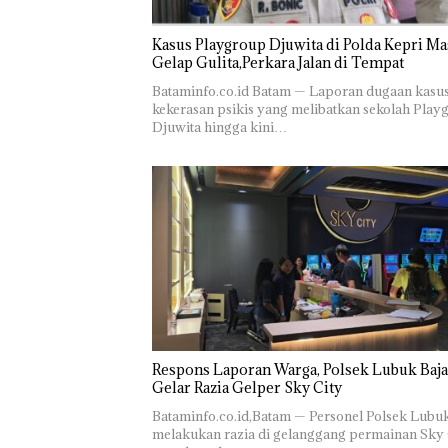
Kasus Playgroup Djuwita di Polda Kepri Ma
Gelap Gulita,Perkara Jalan di Tempat
Bataminfo.co.id Batam — Laporan dugaan kasu
kekerasan psikis yang melibatkan sekolah Play
Djuwita hingga kini…
Respons Laporan Warga, Polsek Lubuk Baja
Gelar Razia Gelper Sky City
Bataminfo.co.id,Batam — Personel Polsek Lubu
melakukan razia di gelanggang permainan Sky 