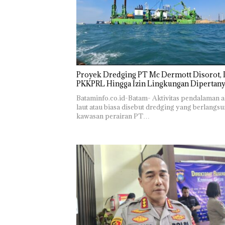
Bukan
“Double
Dekan 
Pidana,
Winner”,
UMRAH
Polsek
Abimanyu
Pengel
Lubuk Baja
Melesat
Sedime
Hentikan
Kibarkan
Laut di
Penyelidikan
Merah Putih
Harus
Laporan
Dua Kali di
Dibukt
Anak Dibawa
Thailand
Secara
Tanpa Izin:
Ilmiah,
Proyek Dredging PT Mc Dermott Disorot, I
Murni
Jangan
PKKPRL Hingga Izin Lingkungan Dipertan
Sengketa
Sampa
Bataminfo.co.id-Batam- Aktivitas pendalaman a
Hak Asuh!
Berten
laut atau biasa disebut dredging yang berlangsu
dengan
kawasan perairan PT…
Konser