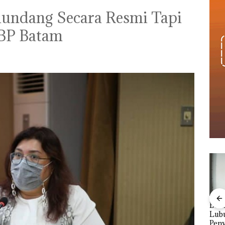
iundang Secara Resmi Tapi
n BP Batam
‎Soal Pengerukan PT
Buka
McDermott
Lubu
Viral Promo Spa
Indonesia, KSOP
Peny