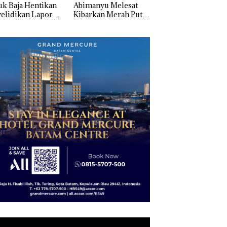
k Baja Hentikan
Abimanyu Melesat
Pengelolaan
elidikan Laporan
Kibarkan Merah Putih
Sedimentasi Laut 
k Dibawa Tanpa
Dua Kali di Thailand
Kepri Harus
: Murni Sengketa
Dibuktikan Secara
Asuh!
Ilmiah, Jangan Sa
Bertentangan den
Konservasi