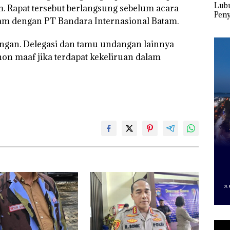
 Cuma
Network Catat
McDermott
Lubu
 Rapat tersebut berlangsung sebelum acara
esak
Pertumbuhan
Indonesia, KSOP
Peny
m dengan PT Bandara Internasional Batam.
a
Pendapatan Sebesar
Khusus Batam
Ana
12,7% Secara
Tegaskan Perizinan
Izin
Tahunan
Ada di BP Batam
Hak 
ngan. Delegasi dan tamu undangan lainnya
hon maaf jika terdapat kekeliruan dalam