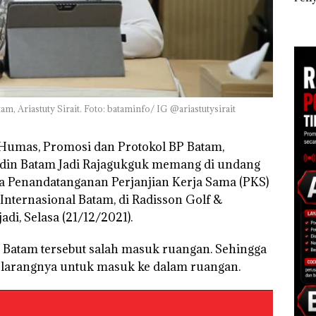
Tampilkan Wanita
Khusus Batam
Ana
t di
Berpakaian Minim,
Tegaskan Perizinan
Izin
Polisi dan Disparbud
Ada di BP Batam
Hak 
gga
Batam Turun Tangan ‎
, Ariastuty Sirait. Foto: bataminfo/ IG @ariastutysirait
Humas, Promosi dan Protokol BP Batam,
Kadin Batam Jadi Rajagukguk memang di undang
a Penandatanganan Perjanjian Kerja Sama (PKS)
nternasional Batam, di Radisson Golf &
di, Selasa (21/12/2021).
 Batam tersebut salah masuk ruangan. Sehingga
elarangnya untuk masuk ke dalam ruangan.