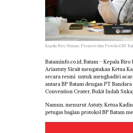
Kunjungi Kepri,
Amsakar Sambu
Batam Sebelum
Bertolak ke Lin
Kepala Biro Humas, Promosi dan Protokol BP Batam
Bataminfo.co.id, Batam –
Kepala Biro 
Ariastuty Sirait mengatakan Ketua 
secara resmi untuk menghadiri acar
antara BP Batam dengan PT Bandara I
Convention Center, Bukit Indah Sukaja
Namun, menurut Astuty, Ketua Kadin
petugas bagian protokol BP Batam m