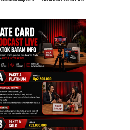
k Dibawa Tanpa
Dua Kali di Thailand
Kepri Harus
: Murni Sengketa
Dibuktikan Secara
Asuh!
Ilmiah, Jangan Sa
Bertentangan den
Konservasi