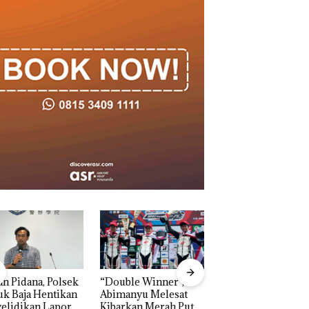
n Pidana, Polsek
“Double Winner”,
Dekan FIKP UMRA
k Baja Hentikan
Abimanyu Melesat
Pengelolaan
elidikan Laporan
Kibarkan Merah Putih
Sedimentasi Laut 