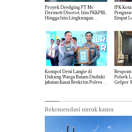
Proyek Dredging PT Mc
IPK Kota
Dermott Disorot, Izin PKKPRL
Pengusut
Hingga Izin Lingkungan
Empat Lo
Dipertanyakan
Usut tun
Utaman
Kompol Deni Langie di
Respons
Dukung Warga Batam Duduki
Polsek L
jabatan Kasat Reskrim Polresta
Gelper S
Barelang
Rekomendasi untuk kamu