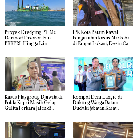
Proyek Dredging PT Mc
IPK Kota Batam Kawal
Dermott Disorot, Izin
Pengusutan Kasus Narkoba
PKKPRL Hingga Izin
di Empat Lokasi, Devin:Cari
Lingkungan Dipertanyakan
dan Usut tuntas Siapa Aktor
Utamanya
Kasus Playgroup Djuwita di
Kompol Deni Langie di
Polda Kepri Masih Gelap
Dukung Warga Batam
Gulita,Perkara Jalan di
Duduki jabatan Kasat
Tempat
Reskrim Polresta Barelang