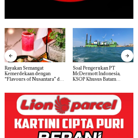
Rayakan Semangat
‎Soal Pengerukan PT
Kemerdekaan dengan
McDermott Indonesia,
“Flavours of Nusantara” di
KSOP Khusus Batam
Grand Mercure Batam
Tegaskan Perizinan Ada di
Centre
BP Batam