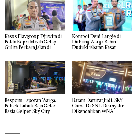
Kasus Playgroup Djuwita di
Kompol Deni Langie di
Polda Kepri Masih Gelap
Dukung Warga Batam
Gulita,Perkara Jalan di
Duduki jabatan Kasat
Tempat
Reskrim Polresta Barelang
Respons Laporan Warga,
Batam Darurat Judi, SKY
Polsek Lubuk Baja Gelar
Game Di SNL Disinyalir
Razia Gelper Sky City
Dikendalikan WNA