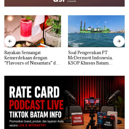
Rayakan Semangat
‎Soal Pengerukan PT
Kemerdekaan dengan
McDermott Indonesia,
“Flavours of Nusantara” di
KSOP Khusus Batam
Grand Mercure Batam
Tegaskan Perizinan Ada di
Centre
BP Batam