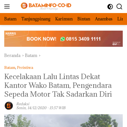
Langsung
ke
konten
Batam
Tanjungpinang
Karimun
Bintan
Anambas
Ling
Beranda
Batam
Batam
,
Peristiwa
Kecelakaan Lalu Lintas Dekat
Kantor Wako Batam, Pengendara
Sepeda Motor Tak Sadarkan Diri
Redaksi
Senin, 14/12/2020 - 15:57 WIB