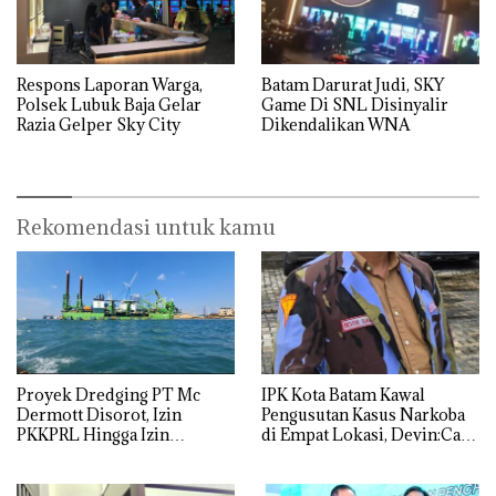
Respons Laporan Warga,
Batam Darurat Judi, SKY
Polsek Lubuk Baja Gelar
Game Di SNL Disinyalir
Razia Gelper Sky City
Dikendalikan WNA
Rekomendasi untuk kamu
Proyek Dredging PT Mc
IPK Kota Batam Kawal
Dermott Disorot, Izin
Pengusutan Kasus Narkoba
PKKPRL Hingga Izin
di Empat Lokasi, Devin:Cari
Lingkungan Dipertanyakan
dan Usut tuntas Siapa Aktor
Utamanya