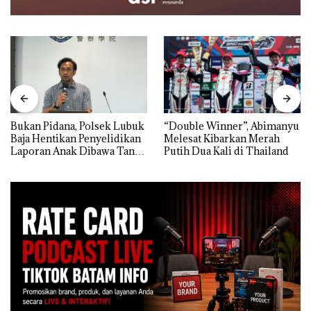
Bukan Pidana, Polsek Lubuk
“Double Winner”, Abimanyu
Baja Hentikan Penyelidikan
Melesat Kibarkan Merah
Laporan Anak Dibawa Tanpa
Putih Dua Kali di Thailand
Izin: Murni Sengketa Hak
Asuh!