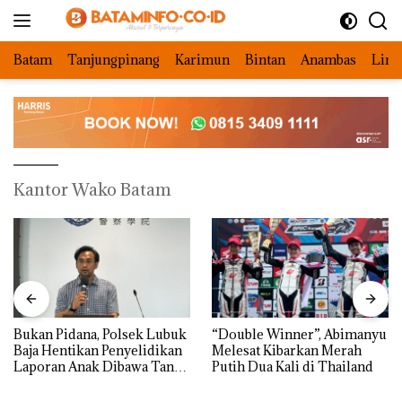
Langsung
ke
konten
Batam
Tanjungpinang
Karimun
Bintan
Anambas
Ling
Kantor Wako Batam
Bukan Pidana, Polsek Lubuk
“Double Winner”, Abimanyu
Baja Hentikan Penyelidikan
Melesat Kibarkan Merah
Laporan Anak Dibawa Tanpa
Putih Dua Kali di Thailand
Izin: Murni Sengketa Hak
Asuh!