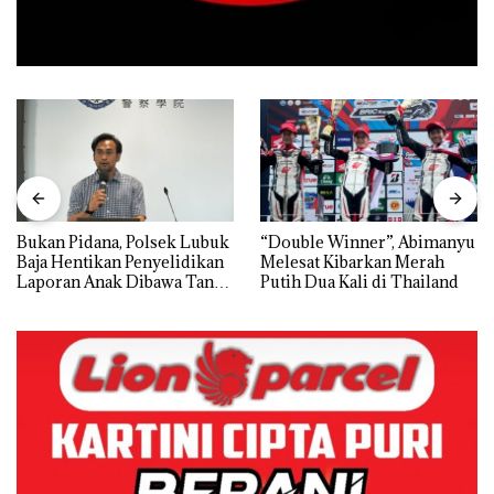
Bukan Pidana, Polsek Lubuk
“Double Winner”, Abimanyu
Baja Hentikan Penyelidikan
Melesat Kibarkan Merah
Laporan Anak Dibawa Tanpa
Putih Dua Kali di Thailand
Izin: Murni Sengketa Hak
Asuh!