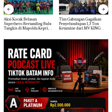
Aksi Kocak Belasan
Tim Gabungan Gagalkan
Superhero Bertanding Bulu
Penyelundupan 1,3 Ton
Tangkis di Mapolda Kepri,
Ketamine dari MV KING
Sambut HUT RI Ke-81