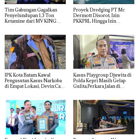
Tim Gabungan Gagalkan
Proyek Dredging PT Mc
Penyelundupan 1,3 Ton
Dermott Disorot, Izin
Ketamine dari MV KING
PKKPRL Hingga Izin
Lingkungan Dipertanyakan
IPK Kota Batam Kawal
Kasus Playgroup Djuwita di
Pengusutan Kasus Narkoba
Polda Kepri Masih Gelap
di Empat Lokasi, Devin:Cari
Gulita,Perkara Jalan di
dan Usut tuntas Siapa Aktor
Tempat
Utamanya