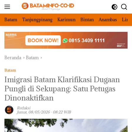
Langsung
ke
konten
Batam
Tanjungpinang
Karimun
Bintan
Anambas
Ling
Beranda
Batam
Batam
Imigrasi Batam Klarifikasi Dugaan
Pungli di Sekupang: Satu Petugas
Dinonaktifkan
Redaksi
Jumat, 08/05/2026 - 08:22 WIB