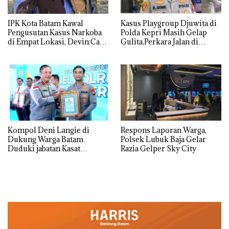
IPK Kota Batam Kawal
Kasus Playgroup Djuwita di
Pengusutan Kasus Narkoba
Polda Kepri Masih Gelap
di Empat Lokasi, Devin:Cari
Gulita,Perkara Jalan di
dan Usut tuntas Siapa Aktor
Tempat
Utamanya
Kompol Deni Langie di
Respons Laporan Warga,
Dukung Warga Batam
Polsek Lubuk Baja Gelar
Duduki jabatan Kasat
Razia Gelper Sky City
Reskrim Polresta Barelang