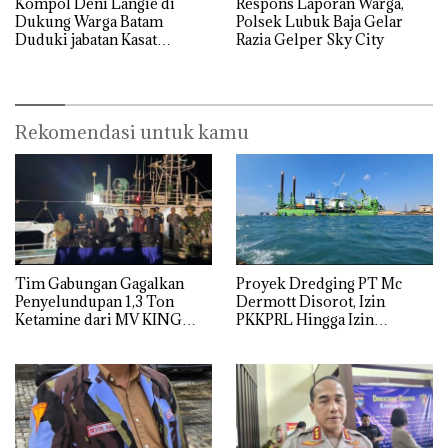
Kompol Deni Langie di
Respons Laporan Warga,
Dukung Warga Batam
Polsek Lubuk Baja Gelar
Duduki jabatan Kasat
Razia Gelper Sky City
Reskrim Polresta Barelang
Rekomendasi untuk kamu
Tim Gabungan Gagalkan
Proyek Dredging PT Mc
Penyelundupan 1,3 Ton
Dermott Disorot, Izin
Ketamine dari MV KING
PKKPRL Hingga Izin
Lingkungan Dipertanyakan