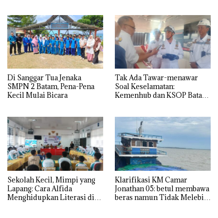
Batam
Di Sanggar Tua Jenaka
Tak Ada Tawar-menawar
SMPN 2 Batam, Pena-Pena
Soal Keselamatan:
Kecil Mulai Bicara
Kemenhub dan KSOP Batam
Perketat Kelaikan Kapal
Jelang Lebaran 2026
Sekolah Kecil, Mimpi yang
Klarifikasi KM Camar
Lapang: Cara Alfida
Jonathan 05: betul membawa
Menghidupkan Literasi di
beras namun Tidak Melebihi
SMPN 38 Batam
Muatan