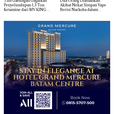
Tim Gabungan Gagalkan
Dua Orang Diamankan
Penyelundupan 1,3 Ton
Akibat Nekat Simpan Vape
Ketamine dari MV KING
Berisi Narkoba dalam
Kulkas, Kapolsek: Diedarkan
dengan Harga 2,5