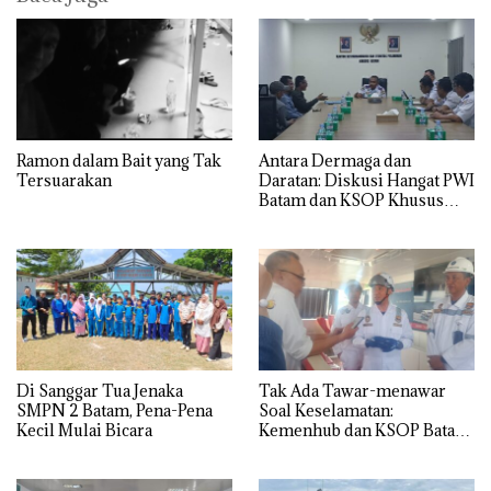
Ramon dalam Bait yang Tak
Antara Dermaga dan
Tersuarakan
Daratan: Diskusi Hangat PWI
Batam dan KSOP Khusus
Batam
Di Sanggar Tua Jenaka
Tak Ada Tawar-menawar
SMPN 2 Batam, Pena-Pena
Soal Keselamatan:
Kecil Mulai Bicara
Kemenhub dan KSOP Batam
Perketat Kelaikan Kapal
Jelang Lebaran 2026