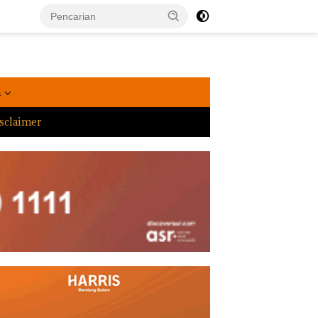
a
sclaimer