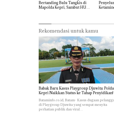
Bertanding Bulu Tangkis di
Penyelu
Mapolda Kepri, Sambut HUT
Ketamin
RI Ke-81
Rekomendasi untuk kamu
Babak Baru Kasus Playgroup Djuwita: Polda
Kepri Naikkan Status ke Tahap Penyidikan!
Bataminfo.co.id, Batam- Kasus dugaan pelangg
di Playgroup Djuwita yang sempat menyita
perhatian publik dan viral…