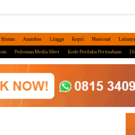
Bintan
Anambas
Lingga
Kepri
Nasional
Lainny
wan
Pedoman Media Siber
Kode Perilaku Perusahaan
Di