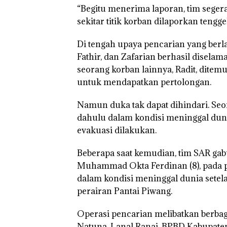
“Begitu menerima laporan, tim seger
sekitar titik korban dilaporkan tengg
Di tengah upaya pencarian yang berl
Fathir, dan Zafarian berhasil disela
seorang korban lainnya, Radit, dite
untuk mendapatkan pertolongan.
Namun duka tak dapat dihindari. Se
dahulu dalam kondisi meninggal dunia
evakuasi dilakukan.
Beberapa saat kemudian, tim SAR ga
Muhammad Okta Ferdinan (8), pada p
dalam kondisi meninggal dunia setel
perairan Pantai Piwang.
Operasi pencarian melibatkan berba
Natuna, Lanal Ranai, BPBD Kabupaten