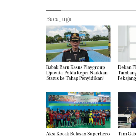
Baca Juga
Babak Baru Kasus Playgroup
Dekan F
Djuwita: Polda Kepri Naikkan
Tambang
Status ke Tahap Penyidikan!
Pekajang
Bicara K
Dulu Ke
Lingkun
Aksi Kocak Belasan Superhero
Tim Gabungan