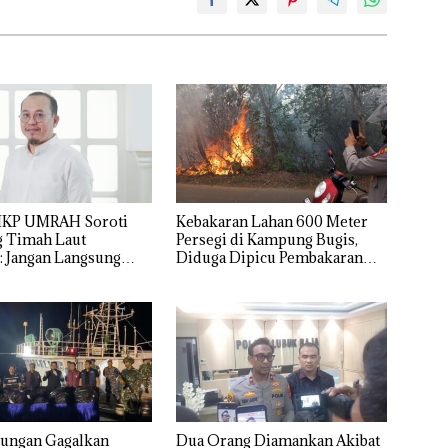
IKP UMRAH Soroti
Kebakaran Lahan 600 Meter
 Timah Laut
Persegi di Kampung Bugis,
: Jangan Langsung
Diduga Dipicu Pembakaran
erugian, Buktikan
Sampah
rusakan
gannya
 Gagalkan
Dua Orang Diamankan Akibat