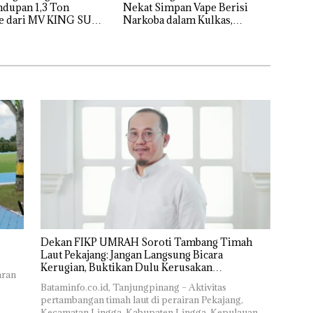
ndupan 1,3 Ton
Nekat Simpan Vape Berisi
e dari MV KING SUN
Narkoba dalam Kulkas,
Kapolsek: Diedarkan dengan
Harga 2,5
Dekan FIKP UMRAH Soroti Tambang Timah
Laut Pekajang: Jangan Langsung Bicara
Kerugian, Buktikan Dulu Kerusakan
aran
Lingkungannya
Bataminfo.co.id, Tanjungpinang – Aktivitas
pertambangan timah laut di perairan Pekajang,
Kecamatan Lingga, Kabupaten Lingga, Kepulauan…