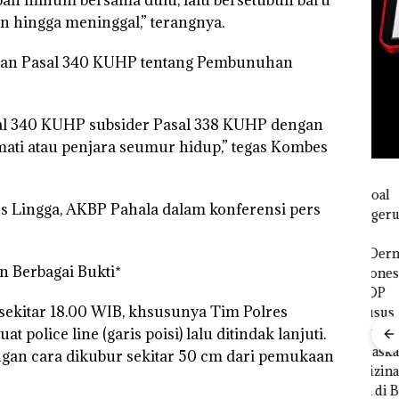
 hingga meninggal,” terangnya.
engan Pasal 340 KUHP tentang Pembunuhan
al 340 KUHP subsider Pasal 338 KUHP dengan
ti atau penjara seumur hidup,” tegas Kombes
es Lingga, AKBP Pahala dalam konferensi pers
FIKP
Bisnis
Buk
:
Wholesale
Pida
n Berbagai Bukti*
olaan
Network
Pols
ntasi
Catat
Lubu
 sekitar 18.00 WIB, khsusunya Tim Polres
 Kepri
Pertumbuha
Hen
n Pendapatan
Peny
police line (garis poisi) lalu ditindak lanjuti.
ikan
Sebesar
Lap
ngan cara dikubur sekitar 50 cm dari pemukaan
12,7% Secara
Ana
Tahunan
Tanp
Mur