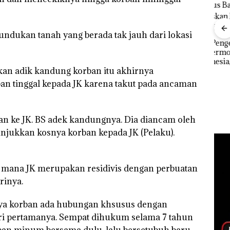
undukan tanah yang berada tak jauh dari lokasi
Bisnis Wholesale
‎Soal Pengerukan PT
 Cuma
Network Catat
McDermott
Buka
esak
Pertumbuhan
Indonesia, KSOP
Lubu
an adik kandung korban itu akhirnya
a
Pendapatan Sebesar
Khusus Batam
Peny
12,7% Secara
Tegaskan Perizinan
Ana
n tinggal kepada JK karena takut pada ancaman
Tahunan
Ada di BP Batam
Izin
Hak 
n ke JK. BS adek kandungnya. Dia diancam oleh
njukkan kosnya korban kepada JK (Pelaku).
g mana JK merupakan residivis dengan perbuatan
rinya.
ya korban ada hubungan khsusus dengan
stri pertamanya. Sempat dihukum selama 7 tahun
pan minum bersama dulu, lalu bersetubuh baru