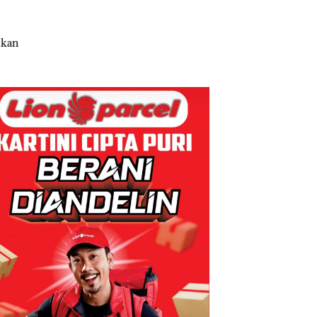
Melesat
gketa
Sampai
Puluhan
Kibarkan
Asuh!
Bertentangan
Tahun
Merah Putih
dengan
‘Bodong’
Dua Kali di
Konservasi
Tapi Cuma
Thailand
Ditegur, LBH
Desak
Sekolah
Djuwita
Batam
Segera
Ditutup!