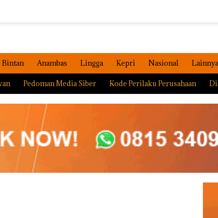
Bintan
Anambas
Lingga
Kepri
Nasional
Lainny
wan
Pedoman Media Siber
Kode Perilaku Perusahaan
Di