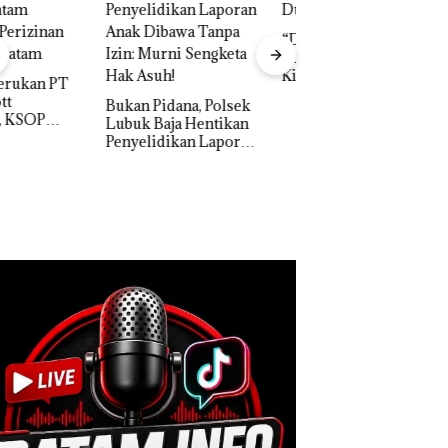
“Double Winner”,
Abimanyu Melesat
Kibarkan Merah Putih
Dua Kali di Thailand
n Pidana, Polsek
k Baja Hentikan
Dekan FIKP UMRA
elidikan Laporan
Pengelolaan
k Dibawa Tanpa
Sedimentasi Laut 
: Murni Sengketa
Kepri Harus
Asuh!
Dibuktikan Secara
Ilmiah, Jangan Sa
Bertentangan den
Konservasi