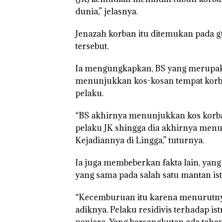
dunia,” jelasnya.
Jenazah korban itu ditemukan pada g
Puluhan Tahun
tersebut.
‘Bodong’ Tapi
Ditegur, LBH D
Ia mengungkapkan, BS yang merupak
Sekolah Djuwit
Batam Segera
menunjukkan kos-kosan tempat korba
Ditutup!
pelaku.
“BS akhirnya menunjukkan kos korba
pelaku JK shingga dia akhirnya menu
Kejadiannya di Lingga,” tuturnya.
Ia juga membeberkan fakta lain, yan
yang sama pada salah satu mantan ist
“Kecemburuan itu karena menurutn
adiknya. Pelaku residivis terhadap i
penjara. Yang bersangkutan ada taha