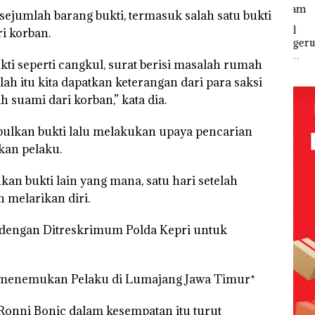
i
Sen
umlah barang bukti, termasuk salah satu bukti
Puluhan
tangan
Hak 
Tahun
‎Soal
i korban.
‘Bodong’
Pengerukan
vasi
Tapi Cuma
PT
ti seperti cangkul, surat berisi masalah rumah
Ditegur, LBH
McDermott
Desak
Indonesia,
lah itu kita dapatkan keterangan dari para saksi
Sekolah
KSOP
 suami dari korban,” kata dia.
Djuwita
Khusus
Batam
Batam
Segera
lkan bukti lalu melakukan upaya pencarian
Tegaskan
Ditutup!
Perizinan
kan pelaku.
Ada di BP
Batam
an bukti lain yang mana, satu hari setelah
h melarikan diri.
i dengan Ditreskrimum Polda Kepri untuk
 menemukan Pelaku di Lumajang Jawa Timur*
Ronni Bonic dalam kesempatan itu turut