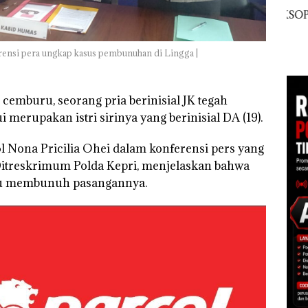
McDermott
Buka
Polisi dan Disparbud
Indonesia, KSOP
Lubu
gga
Batam Turun Tangan ‎
Khusus Batam
Peny
Tegaskan Perizinan
Ana
Ada di BP Batam
rensi pera ungkap kasus pembunuhan di Lingga |
Izin
Hak 
 cemburu, seorang pria berinisial JK tegah
merupakan istri sirinya yang berinisial DA (19).
 Nona Pricilia Ohei dalam konferensi pers yang
i Ditreskrimum Polda Kepri, menjelaskan bahwa
ku membunuh pasangannya.