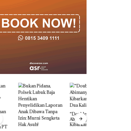
“Double Winner”,
Abimanyu Melesat
Kibarkan Merah Putih
Dua Kali di Thailand