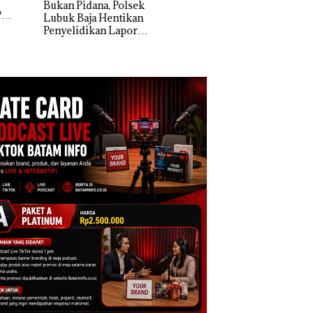
n Pidana, Polsek
k Baja Hentikan
Dekan FIKP UMRA
elidikan Laporan
Pengelolaan
k Dibawa Tanpa
Sedimentasi Laut 
: Murni Sengketa
Kepri Harus
Asuh!
Dibuktikan Secara
Ilmiah, Jangan Sa
Bertentangan den
Konservasi