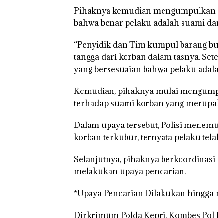
Melesat
Sengketa
Sampa
Pihaknya kemudian mengumpulkan sej
Kibarkan
Hak Asuh!
Berten
Merah Putih
bahwa benar pelaku adalah suami dar
dengan
Dua Kali di
Konser
Thailand
“Penyidik dan Tim kumpul barang buk
tangga dari korban dalam tasnya. Sete
yang bersesuaian bahwa pelaku adalah
Kemudian, pihaknya mulai mengumpu
terhadap suami korban yang merupa
Dalam upaya tersebut, Polisi menemuk
korban terkubur, ternyata pelaku tela
Selanjutnya, pihaknya berkoordinas
melakukan upaya pencarian.
*Upaya Pencarian Dilakukan hingga
Dirkrimum Polda Kepri, Kombes Pol 