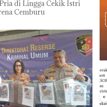
ria di Lingga Cekik Istri
arena Cemburu
Viral Promo Spa
Tampilkan Wanita
‎Soal Pengerukan PT
t di
Berpakaian Minim,