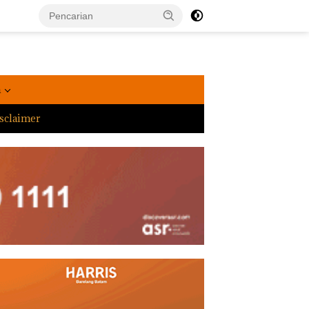
a
sclaimer