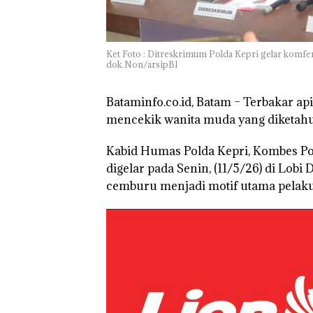
Batam Sebelum
Bertolak ke Lin
Ket Foto : Ditreskrimum Polda Kepri gelar komfe
dok.Non/arsipBI
Bataminfo.co.id, Batam – Terbakar api
mencekik wanita muda yang diketahui 
Kabid Humas Polda Kepri, Kombes Pol
digelar pada Senin, (11/5/26) di Lob
cemburu menjadi motif utama pela