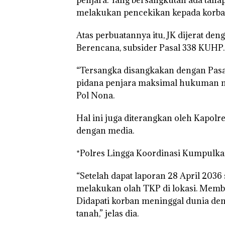
melakukan pencekikan kepada korban
Atas perbuatannya itu, JK dijerat d
Berencana, subsider Pasal 338 KUHP.
“Tersangka disangkakan dengan Pas
pidana penjara maksimal hukuman ma
Pol Nona.
Hal ini juga diterangkan oleh Kapolr
dengan media.
Bukan
Dekan 
Pidana,
UMRAH
*Polres Lingga Koordinasi Kumpulka
Polsek
Pengel
Lubuk Baja
Sedime
“Setelah dapat laporan 28 April 2036
Hentikan
Laut di
Penyelidikan
Harus
melakukan olah TKP di lokasi. Membuat 
Laporan
Dibukt
Didapati korban meninggal dunia de
“Double
Anak Dibawa
Secara
Winner”,
Tanpa Izin:
Ilmiah,
tanah,” jelas dia.
Abimanyu
Murni
Jangan