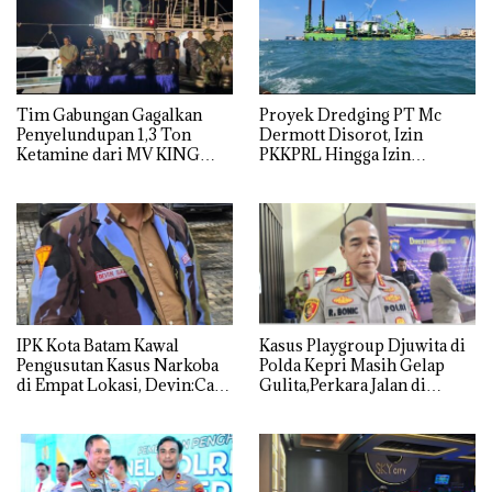
Tim Gabungan Gagalkan
Proyek Dredging PT Mc
Penyelundupan 1,3 Ton
Dermott Disorot, Izin
Ketamine dari MV KING
PKKPRL Hingga Izin
Lingkungan Dipertanyakan
IPK Kota Batam Kawal
Kasus Playgroup Djuwita di
Pengusutan Kasus Narkoba
Polda Kepri Masih Gelap
di Empat Lokasi, Devin:Cari
Gulita,Perkara Jalan di
dan Usut tuntas Siapa Aktor
Tempat
Utamanya