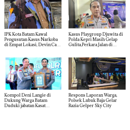
IPK Kota Batam Kawal
Kasus Playgroup Djuwita di
Pengusutan Kasus Narkoba
Polda Kepri Masih Gelap
di Empat Lokasi, Devin:Cari
Gulita,Perkara Jalan di
dan Usut tuntas Siapa Aktor
Tempat
Utamanya
Kompol Deni Langie di
Respons Laporan Warga,
Dukung Warga Batam
Polsek Lubuk Baja Gelar
Duduki jabatan Kasat
Razia Gelper Sky City
Reskrim Polresta Barelang