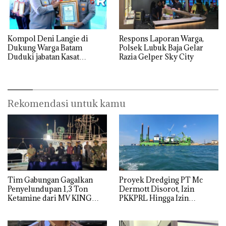
Kompol Deni Langie di
Respons Laporan Warga,
Dukung Warga Batam
Polsek Lubuk Baja Gelar
Duduki jabatan Kasat
Razia Gelper Sky City
Reskrim Polresta Barelang
Rekomendasi untuk kamu
Tim Gabungan Gagalkan
Proyek Dredging PT Mc
Penyelundupan 1,3 Ton
Dermott Disorot, Izin
Ketamine dari MV KING
PKKPRL Hingga Izin
Lingkungan Dipertanyakan