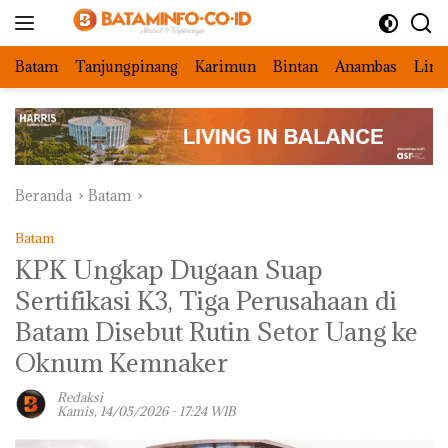
Langsung
ke
konten
Batam
Tanjungpinang
Karimun
Bintan
Anambas
Ling
Beranda
Batam
Batam
KPK Ungkap Dugaan Suap
Sertifikasi K3, Tiga Perusahaan di
Batam Disebut Rutin Setor Uang ke
Oknum Kemnaker
Redaksi
Kamis, 14/05/2026 - 17:24 WIB