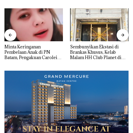
Minta Keringanan
Sembunyikan Ekstasi di
Pembelaan Anak di PN
Brankas Khusus, Kelab
Batam, Pengakuan Carolein
Malam HH Club Planet di
Parewang di TikTok Justru
Batam Digerebek Bareskrim
Jadi Sorotan
Polri