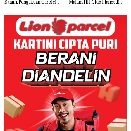
Batam, Pengakuan Carolein
Malam HH Club Planet di
Parewang di TikTok Justru
Batam Digerebek Bareskrim
Jadi Sorotan
Polri