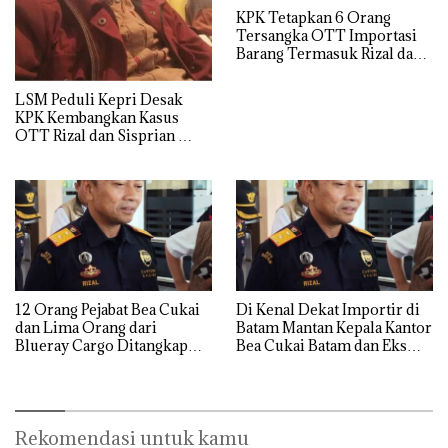
KPK Tetapkan 6 Orang
Tersangka OTT Importasi
Barang Termasuk Rizal dan
Sisprian Subiaksono
LSM Peduli Kepri Desak
KPK Kembangkan Kasus
OTT Rizal dan Sisprian
Hingga Ke Batam
12 Orang Pejabat Bea Cukai
Di Kenal Dekat Importir di
dan Lima Orang dari
Batam Mantan Kepala Kantor
Blueray Cargo Ditangkap
Bea Cukai Batam dan Eks
saat OTT Pejabat Bea Cukai
Kabid P2 Bea Cukai Batam di
OTT KPK
Rekomendasi untuk kamu