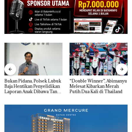
Bukan Pidana, Polsek Lubuk
“Double Winner”, Abimanyu
Baja Hentikan Penyelidikan
Melesat Kibarkan Merah
Laporan Anak Dibawa Tanpa
Putih Dua Kali di Thailand
Izin: Murni Sengketa Hak
Asuh!