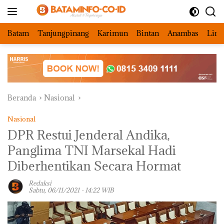
Langsung
ke
konten
Batam
Tanjungpinang
Karimun
Bintan
Anambas
Ling
Beranda
Nasional
Nasional
DPR Restui Jenderal Andika,
Panglima TNI Marsekal Hadi
Diberhentikan Secara Hormat
Redaksi
Sabtu, 06/11/2021 - 14:22 WIB