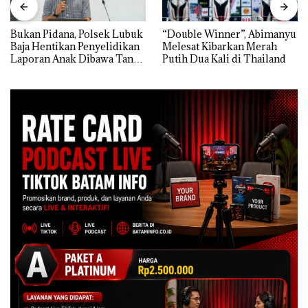
Bukan Pidana, Polsek Lubuk
“Double Winner”, Abimanyu
Baja Hentikan Penyelidikan
Melesat Kibarkan Merah
Laporan Anak Dibawa Tanpa
Putih Dua Kali di Thailand
Izin: Murni Sengketa Hak
Asuh!