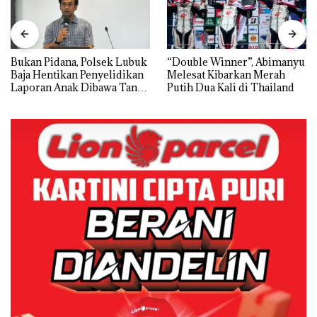
Bukan Pidana, Polsek Lubuk
“Double Winner”, Abimanyu
Baja Hentikan Penyelidikan
Melesat Kibarkan Merah
Laporan Anak Dibawa Tanpa
Putih Dua Kali di Thailand
Izin: Murni Sengketa Hak
Asuh!