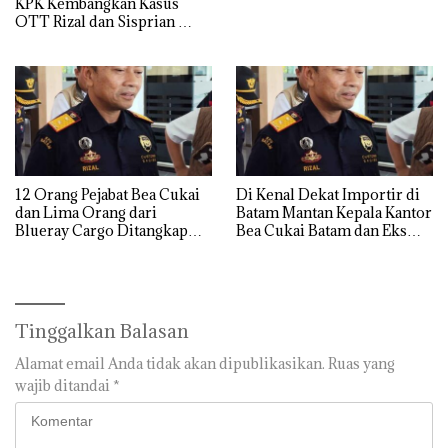
KPK Kembangkan Kasus
OTT Rizal dan Sisprian
Hingga Ke Batam
12 Orang Pejabat Bea Cukai
Di Kenal Dekat Importir di
dan Lima Orang dari
Batam Mantan Kepala Kantor
Blueray Cargo Ditangkap
Bea Cukai Batam dan Eks
saat OTT Pejabat Bea Cukai
Kabid P2 Bea Cukai Batam di
OTT KPK
Tinggalkan Balasan
Alamat email Anda tidak akan dipublikasikan.
Ruas yang
wajib ditandai
*